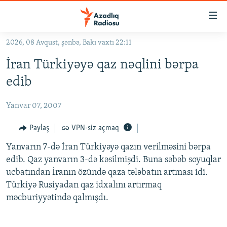
Keçid
linkləri
Əsas
2026, 08 Avqust, şənbə, Bakı vaxtı 22:11
məzmuna
GÜNDƏM
İran Türkiyəyə qaz nəqlini bərpa
qayıt
#İZAHLA
Əsas
edib
KORRUPSIOMETR
naviqasiyaya
qayıt
Yanvar 07, 2007
#ƏSLINDƏ
Axtarışa
FƏRQƏ BAX
Paylaş
VPN-siz açmaq
keç
QANUNI DOĞRU
Yanvarın 7-də İran Türkiyəyə qazın verilməsini bərpa
edib. Qaz yanvarın 3-də kəsilmişdi. Buna səbəb soyuqlar
ARAŞDIRMA
ucbatından İranın özündə qaza tələbatın artması idi.
MULTIMEDIA
Türkiyə Rusiyadan qaz idxalını artırmaq
məcburiyyətində qalmışdı.
RADIO ARXIV
VIDEO
HAQQIMIZDA
FOTOQALEREYA
OXU ZALI