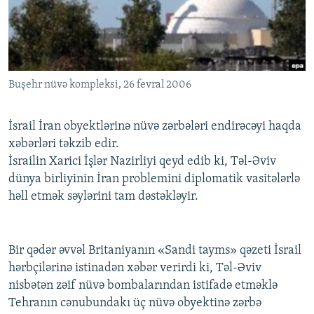
İNFOQRAFIKA
AZƏRBAYCAN ƏDƏBIYYATI KITABXANASI
MISSIYAMIZ
BIZI IZLƏ
KARIKATURA
İSLAM VƏ DEMOKRATIYA
PEŞƏ ETIKASI VƏ JURNALISTIKA STANDARTLARIMIZ
İZ - MƏDƏNIYYƏT PROQRAMI
MATERIALLARIMIZDAN ISTIFADƏ
Buşehr nüvə kompleksi, 26 fevral 2006
AZADLIQRADIOSU MOBIL TELEFONUNUZDA
RFE/RL-in bütün saytları
BIZIMLƏ ƏLAQƏ
İsrail İran obyektlərinə nüvə zərbələri endirəcəyi haqda
XƏBƏR BÜLLETENLƏRIMIZ
xəbərləri təkzib edir.
İsrailin Xarici İşlər Nazirliyi qeyd edib ki, Təl-Əviv
dünya birliyinin İran problemini diplomatik vasitələrlə
həll etmək səylərini tam dəstəkləyir.
Bir qədər əvvəl Britaniyanın «Sandi tayms» qəzeti İsrail
hərbçilərinə istinadən xəbər verirdi ki, Təl-Əviv
nisbətən zəif nüvə bombalarından istifadə etməklə
Tehranın cənubundakı üç nüvə obyektinə zərbə