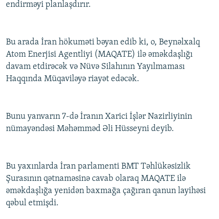
endirməyi planlaşdırır.
Bu arada İran hökuməti bəyan edib ki, o, Beynəlxalq
Atom Enerjisi Agentliyi (MAQATE) ilə əməkdaşlığı
davam etdirəcək və Nüvə Silahının Yayılmaması
Haqqında Müqaviləyə riayət edəcək.
Bunu yanvarın 7-də İranın Xarici İşlər Nazirliyinin
nümayəndəsi Məhəmməd Əli Hüsseyni deyib.
Bu yaxınlarda İran parlamenti BMT Təhlükəsizlik
Şurasının qətnaməsinə cavab olaraq MAQATE ilə
əməkdaşlığa yenidən baxmağa çağıran qanun layihəsi
qəbul etmişdi.