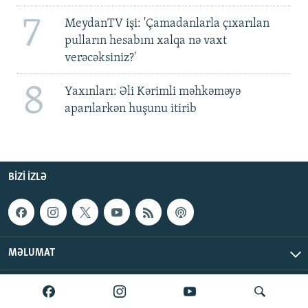
7
MeydanTV işi: 'Çamadanlarla çıxarılan
pulların hesabını xalqa nə vaxt
verəcəksiniz?'
8
Yaxınları: Əli Kərimli məhkəməyə
aparılarkən huşunu itirib
BIZI IZLƏ
MƏLUMAT
AzadlıqRadiosu © 2026 Inc. | Bütün hüquqlar qorunur