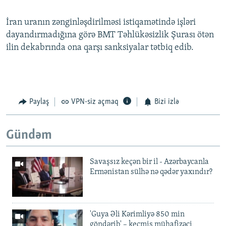
İran uranın zənginləşdirilməsi istiqamətində işləri
dayandırmadığına görə BMT Təhlükəsizlik Şurası ötən
ilin dekabrında ona qarşı sanksiyalar tətbiq edib.
Paylaş
VPN-siz açmaq
Bizi izlə
Gündəm
Savaşsız keçən bir il - Azərbaycanla
Ermənistan sülhə nə qədər yaxındır?
'Guya Əli Kərimliyə 850 min
göndərib' – keçmiş mühafizəçi