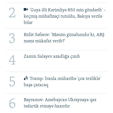
2
'Guya Əli Kərimliyə 850 min göndərib' –
keçmiş mühafizəçi tutuldu, Bakıya verilə
bilər
3
Rüfət Səfərov: 'Mənim günahımdır ki, ABŞ
mənə mükafat verib?'
4
Zamin Salayev azadlığa çıxıb
5
Tramp: İranla müharibə 'çox tezliklə'
başa çatacaq
6
Bayramov: Azərbaycan Ukraynaya qaz
tədarük etməyə hazırdır