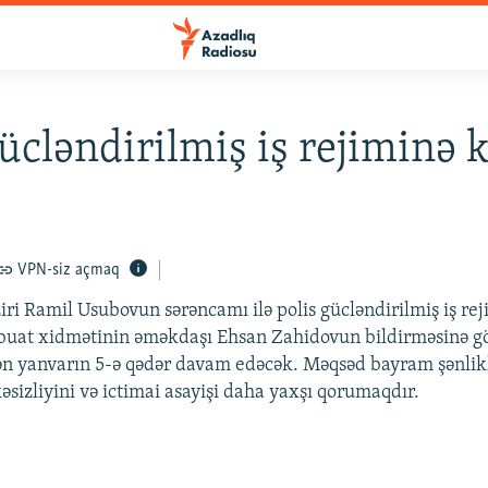
gücləndirilmiş iş rejiminə 
VPN-siz açmaq
ziri Ramil Usubovun sərəncamı ilə polis gücləndirilmiş iş re
buat xidmətinin əməkdaşı Ehsan Zahidovun bildirməsinə gö
ən yanvarın 5-ə qədər davam edəcək. Məqsəd bayram şənlik
əsizliyini və ictimai asayişi daha yaxşı qorumaqdır.