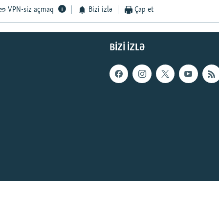
VPN-siz açmaq
Bizi izlə
Çap et
BIZI IZLƏ