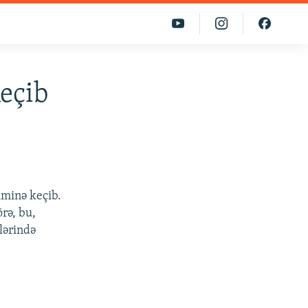
keçib
jiminə keçib.
rə, bu,
lərində