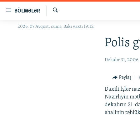
Keçid
BÖLMƏLƏR
linkləri
Axtar
Əsas
2026, 07 Avqust, cümə, Bakı vaxtı 19:12
GÜNDƏM
məzmuna
#İZAHLA
Polis 
qayıt
Əsas
KORRUPSIOMETR
naviqasiyaya
Dekabr 31, 2006
#ƏSLINDƏ
qayıt
Axtarışa
FƏRQƏ BAX
Paylaş
keç
QANUNI DOĞRU
Daxili İşlər na
ARAŞDIRMA
Nazirliyin mət
dekabrın 31-d
MULTIMEDIA
əhalinin təhlük
RADIO ARXIV
VIDEO
HAQQIMIZDA
FOTOQALEREYA
OXU ZALI