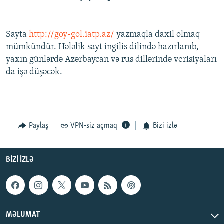
İNFOQRAFIKA
AZƏRBAYCAN ƏDƏBIYYATI KITABXANASI
MISSIYAMIZ
BIZI IZLƏ
KARIKATURA
İSLAM VƏ DEMOKRATIYA
PEŞƏ ETIKASI VƏ JURNALISTIKA STANDARTLARIMIZ
Sayta
http://goy-gol.iatp.az/
yazmaqla daxil olmaq
İZ - MƏDƏNIYYƏT PROQRAMI
MATERIALLARIMIZDAN ISTIFADƏ
mümkündür. Hələlik sayt ingilis dilində hazırlanıb,
yaxın günlərdə Azərbaycan və rus dillərində verisiyaları
AZADLIQRADIOSU MOBIL TELEFONUNUZDA
RFE/RL-in bütün saytları
da işə düşəcək.
BIZIMLƏ ƏLAQƏ
XƏBƏR BÜLLETENLƏRIMIZ
Paylaş
VPN-siz açmaq
Bizi izlə
BIZI IZLƏ
MƏLUMAT