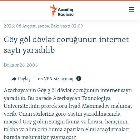
Keçid
linkləri
Əsas
2026, 08 Avqust, şənbə, Bakı vaxtı 02:09
məzmuna
GÜNDƏM
Göy göl dövlət qoruğunun internet
qayıt
#İZAHLA
Əsas
saytı yaradılıb
KORRUPSIOMETR
naviqasiyaya
qayıt
Dekabr 26, 2006
#ƏSLINDƏ
Axtarışa
FƏRQƏ BAX
Paylaş
VPN-siz açmaq
keç
QANUNI DOĞRU
Azərbaycanın Göy g öl dövlət qoruğunun internet saytı
yaradılıb. Bu barədə Azərbaycan Texnologiya
ARAŞDIRMA
Universitetinin prorektoru İrşad Məmmədov məlumat
MULTIMEDIA
verib. Onun sözlərinə görə, saytın yaradılmasında
məqsəd Göy g ölün zəngin fauna və florası, həmçinin,
RADIO ARXIV
VIDEO
tələbə və alimlərin burda aparılan elmi araşdırmaları
HAQQIMIZDA
FOTOQALEREYA
OXU ZALI
barədə məlumatlar yaymaqdır.