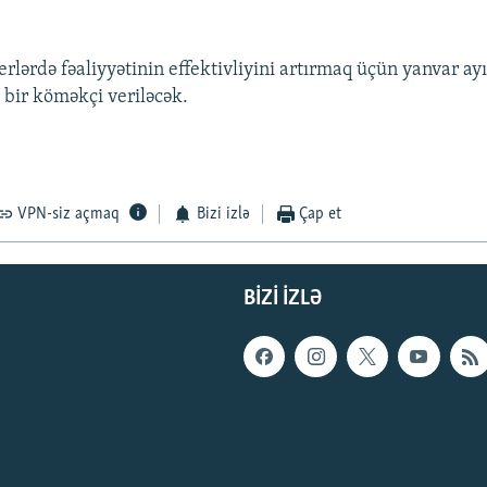
erlərdə fəaliyyətinin effektivliyini artırmaq üçün yanvar ay
 bir köməkçi veriləcək.
VPN-siz açmaq
Bizi izlə
Çap et
BIZI IZLƏ