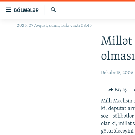
Keçid
BÖLMƏLƏR
linkləri
Axtar
Əsas
2026, 07 Avqust, cümə, Bakı vaxtı 08:45
GÜNDƏM
məzmuna
#İZAHLA
Millət
qayıt
Əsas
KORRUPSIOMETR
olması
naviqasiyaya
#ƏSLINDƏ
qayıt
Axtarışa
FƏRQƏ BAX
Dekabr 15, 2006
keç
QANUNI DOĞRU
Paylaş
ARAŞDIRMA
Milli Məclisin
MULTIMEDIA
ki, deputatlar
RADIO ARXIV
VIDEO
söz - söhbətlər
olar ki, millət
HAQQIMIZDA
FOTOQALEREYA
OXU ZALI
götürüləcəyini 