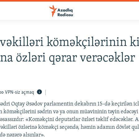
 vəkilləri köməkçilərinin 
na özləri qərar verəcəklər
VPN-siz açmaq
 sədri Oqtay Əsədov parlamentin dekabrın 15-də keçirilən icl
ın köməkçilərini sədrin və ya onun müavininin təyin edəcəyi
 əsassızdır: «Koməkçini deputatlar özləri təklif edəcəklər. 
 vəkilləri özlərinə köməkçi seçəndə, həmin adamın dövlət qu
də nəzərə alsınlar».