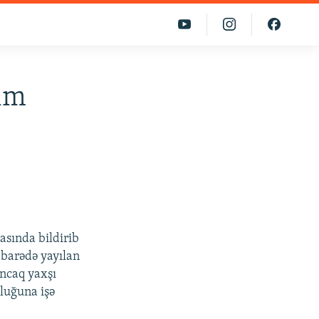
kim
asında bildirib
 barədə yayılan
Ancaq yaxşı
lluğuna işə