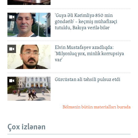
'Guya Əli Kərimliyə 850 min
göndərib' – keçmiş mühafizəçi
tutuldu, Bakıya verilə bilər
Elvin Mustafayev azadlıqda:
'Milyonluq yox, minlik korrupsiya
var'
Gürcüstan ali təhsili pulsuz etdi
Bölmənin bütün materialları burada
Çox izlənən