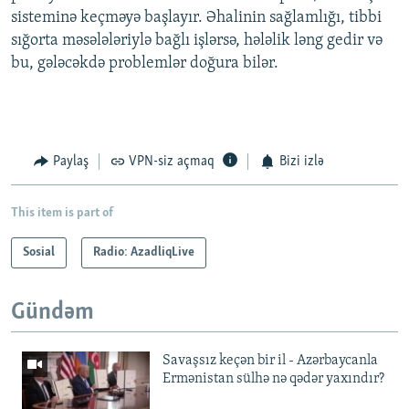
sisteminə keçməyə başlayır. Əhalinin sağlamlığı, tibbi
sığorta məsələləriylə bağlı işlərsə, hələlik ləng gedir və
bu, gələcəkdə problemlər doğura bilər.
Paylaş
VPN-siz açmaq
Bizi izlə
This item is part of
Sosial
Radio: AzadliqLive
Gündəm
Savaşsız keçən bir il - Azərbaycanla
Ermənistan sülhə nə qədər yaxındır?