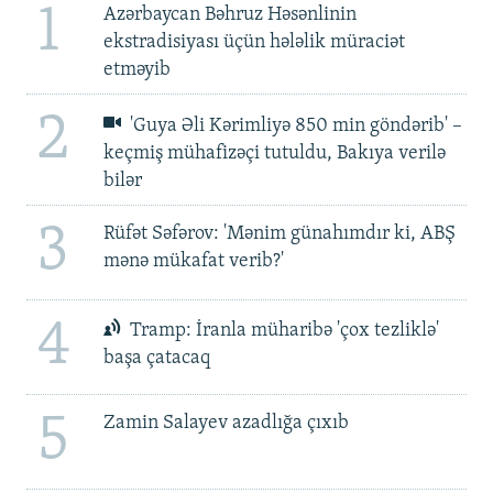
1
Azərbaycan Bəhruz Həsənlinin
ekstradisiyası üçün hələlik müraciət
etməyib
2
'Guya Əli Kərimliyə 850 min göndərib' –
keçmiş mühafizəçi tutuldu, Bakıya verilə
bilər
3
Rüfət Səfərov: 'Mənim günahımdır ki, ABŞ
mənə mükafat verib?'
4
Tramp: İranla müharibə 'çox tezliklə'
başa çatacaq
5
Zamin Salayev azadlığa çıxıb