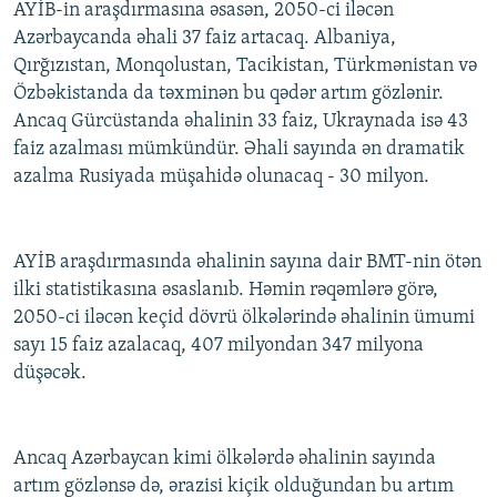
AYİB-in araşdırmasına əsasən, 2050-ci iləcən
Azərbaycanda əhali 37 faiz artacaq. Albaniya,
Qırğızıstan, Monqolustan, Tacikistan, Türkmənistan və
Özbəkistanda da təxminən bu qədər artım gözlənir.
Ancaq Gürcüstanda əhalinin 33 faiz, Ukraynada isə 43
faiz azalması mümkündür. Əhali sayında ən dramatik
azalma Rusiyada müşahidə olunacaq - 30 milyon.
AYİB araşdırmasında əhalinin sayına dair BMT-nin ötən
ilki statistikasına əsaslanıb. Həmin rəqəmlərə görə,
2050-ci iləcən keçid dövrü ölkələrində əhalinin ümumi
sayı 15 faiz azalacaq, 407 milyondan 347 milyona
düşəcək.
Ancaq Azərbaycan kimi ölkələrdə əhalinin sayında
artım gözlənsə də, ərazisi kiçik olduğundan bu artım