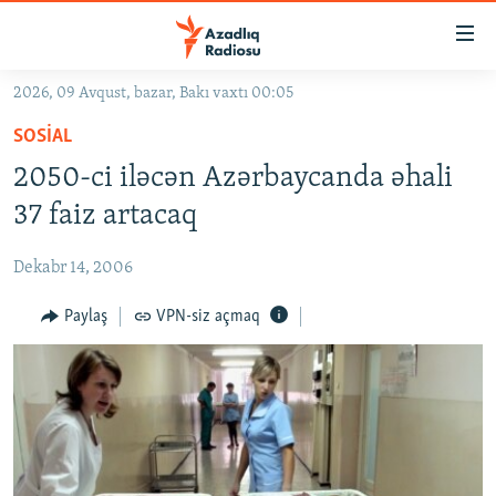
Keçid
linkləri
Əsas
2026, 09 Avqust, bazar, Bakı vaxtı 00:05
məzmuna
GÜNDƏM
SOSIAL
qayıt
#İZAHLA
Əsas
2050-ci iləcən Azərbaycanda əhali
KORRUPSIOMETR
naviqasiyaya
37 faiz artacaq
qayıt
#ƏSLINDƏ
Axtarışa
Dekabr 14, 2006
FƏRQƏ BAX
keç
QANUNI DOĞRU
Paylaş
VPN-siz açmaq
ARAŞDIRMA
MULTIMEDIA
RADIO ARXIV
VIDEO
HAQQIMIZDA
FOTOQALEREYA
OXU ZALI