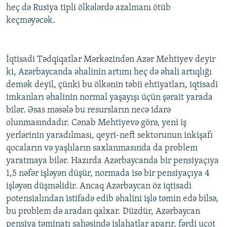
heç də Rusiya tipli ölkələrdə azalmanı ötüb
keçməyəcək.
İqtisadi Tədqiqatlar Mərkəzindən Azər Mehtiyev deyir
ki, Azərbaycanda əhalinin artımı heç də əhali artıqlığı
demək deyil, çünki bu ölkənin təbii ehtiyatları, iqtisadi
imkanları əhalinin normal yaşayışı üçün şərait yarada
bilər. Əsas məsələ bu resursların necə idarə
olunmasındadır. Cənab Mehtiyevə görə, yeni iş
yerlərinin yaradılması, qeyri-neft sektorunun inkişafı
qocaların və yaşlıların saxlanmasında da problem
yaratmaya bilər. Hazırda Azərbaycanda bir pensiyaçıya
1,5 nəfər işləyən düşür, normada isə bir pensiyaçıya 4
işləyən düşməlidir. Ancaq Azərbaycan öz iqtisadi
potensialından istifadə edib əhalini işlə təmin edə bilsə,
bu problem də aradan qalxar. Düzdür, Azərbaycan
pensiya təminatı sahəsində islahatlar aparır, fərdi uçot