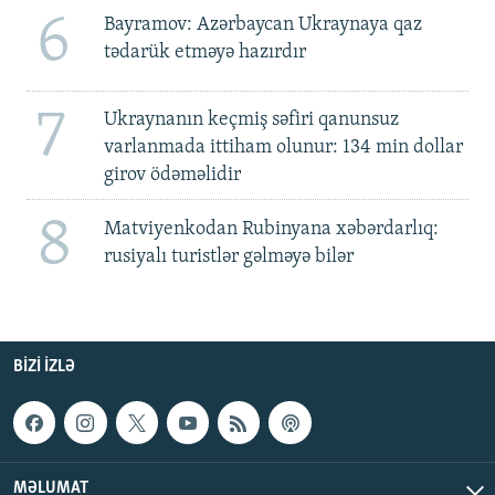
6
Bayramov: Azərbaycan Ukraynaya qaz
tədarük etməyə hazırdır
7
Ukraynanın keçmiş səfiri qanunsuz
varlanmada ittiham olunur: 134 min dollar
girov ödəməlidir
8
Matviyenkodan Rubinyana xəbərdarlıq:
rusiyalı turistlər gəlməyə bilər
BIZI IZLƏ
MƏLUMAT