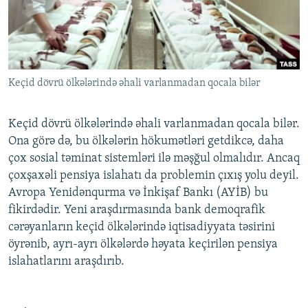
İNFOQRAFIKA
AZƏRBAYCAN ƏDƏBIYYATI KITABXANASI
MISSIYAMIZ
BIZI IZLƏ
KARIKATURA
İSLAM VƏ DEMOKRATIYA
PEŞƏ ETIKASI VƏ JURNALISTIKA STANDARTLARIMIZ
İZ - MƏDƏNIYYƏT PROQRAMI
MATERIALLARIMIZDAN ISTIFADƏ
Keçid dövrü ölkələrində əhali varlanmadan qocala bilər
AZADLIQRADIOSU MOBIL TELEFONUNUZDA
RFE/RL-in bütün saytları
BIZIMLƏ ƏLAQƏ
Keçid dövrü ölkələrində əhali varlanmadan qocala bilər.
XƏBƏR BÜLLETENLƏRIMIZ
Ona görə də, bu ölkələrin hökumətləri getdikcə, daha
çox sosial təminat sistemləri ilə məşğul olmalıdır. Ancaq
çoxşaxəli pensiya islahatı da problemin çıxış yolu deyil.
Avropa Yenidənqurma və İnkişaf Bankı (AYİB) bu
fikirdədir. Yeni araşdırmasında bank demoqrafik
cərəyanların keçid ölkələrində iqtisadiyyata təsirini
öyrənib, ayrı-ayrı ölkələrdə həyata keçirilən pensiya
islahatlarını araşdırıb.