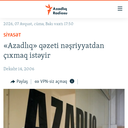
Keçid
linkləri
Əsas
2026, 07 Avqust, cümə, Bakı vaxtı 17:50
məzmuna
GÜNDƏM
SIYASƏT
qayıt
#İZAHLA
Əsas
«Azadlıq» qəzeti nəşriyyatdan
KORRUPSIOMETR
naviqasiyaya
çıxmaq istəyir
qayıt
#ƏSLINDƏ
Axtarışa
Dekabr 14, 2006
FƏRQƏ BAX
keç
QANUNI DOĞRU
Paylaş
VPN-siz açmaq
ARAŞDIRMA
MULTIMEDIA
RADIO ARXIV
VIDEO
HAQQIMIZDA
FOTOQALEREYA
OXU ZALI