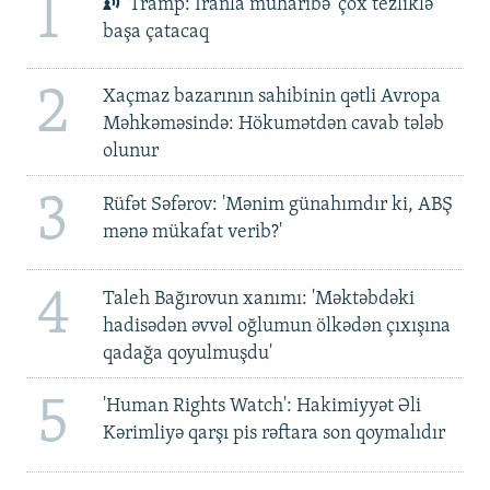
1
Tramp: İranla müharibə 'çox tezliklə'
başa çatacaq
2
Xaçmaz bazarının sahibinin qətli Avropa
Məhkəməsində: Hökumətdən cavab tələb
olunur
3
Rüfət Səfərov: 'Mənim günahımdır ki, ABŞ
mənə mükafat verib?'
4
Taleh Bağırovun xanımı: 'Məktəbdəki
hadisədən əvvəl oğlumun ölkədən çıxışına
qadağa qoyulmuşdu'
5
'Human Rights Watch': Hakimiyyət Əli
Kərimliyə qarşı pis rəftara son qoymalıdır