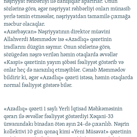
nəşriyyat rəhbərliyi ilə danışıqlar aparırlar. Onun
sözlərinə görə, əgər nəşriyyat rəhbərliyi onları münasib
yerlə təmin etməsələr, nəşriyyatdan tamamilə çıxmağa
məcbur olacaqlar.
«Azərbaycan» Nəşriyyatının direktor müavini
Allahverdi Məmmədov isə «Azadlıq» qəzetinin
iradlarını düzgün saymır. Onun sözlərinə görə,
sözügedən nəşrə verilən həmin otaqlarda əvvəllər
«Kaspi» qəzetinin yayım şöbəsi fəaliyyət göstərib və
onlar heç də narazılıq etməyiblər. Cənab Məmmədov
bildirir ki, əgər «Azadlıq» qəzeti istəsə, həmin otaqlarda
normal fəaliyyət göstərə bilər.
«Azadlıq» qəzeti 1 saylı Yerli İqtisad Məhkəməsinin
qərarı ilə əvvəllər fəaliyyət göstərdiyi Xəqani-33
ünvanındakı binadan ötən ayın 24-də çıxarılıb. Nəşrin
kollektivi 10 gün qonaq kimi «Yeni Müsavat» qəzetinin