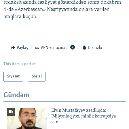
redaksiyasında fəaliyyət göstərdikdən sonra dekabrın
4-də «Azərbaycan» Nəşriyyatında onlara verilən
otaqlara köçüb.
Paylaş
VPN-siz açmaq
Bizi izlə
This item is part of
Siyasət
Sosial
Gündəm
Elvin Mustafayev azadlıqda:
'Milyonluq yox, minlik korrupsiya
var'