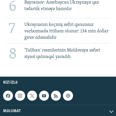
6
Bayramov: Azərbaycan Ukraynaya qaz
tədarük etməyə hazırdır
7
Ukraynanın keçmiş səfiri qanunsuz
varlanmada ittiham olunur: 134 min dollar
girov ödəməlidir
8
'Taliban' rəsmilərinin Moldovaya səfəri
siyasi qalmaqal yaradıb
BIZI IZLƏ
MƏLUMAT