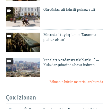
Gürcüstan ali təhsili pulsuz etdi
Metroda 11 aylıq fasilə: 'Daşınma
pulsuz olsun'
'Binaları o qədər sıx tikiblər ki...' —
Küləklər şəhərində hava böhranı
Bölmənin bütün materialları burada
Çox izlənən