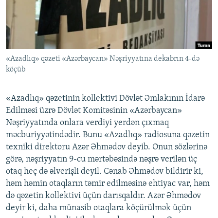
İNFOQRAFIKA
AZƏRBAYCAN ƏDƏBIYYATI KITABXANASI
MISSIYAMIZ
BIZI IZLƏ
KARIKATURA
İSLAM VƏ DEMOKRATIYA
PEŞƏ ETIKASI VƏ JURNALISTIKA STANDARTLARIMIZ
İZ - MƏDƏNIYYƏT PROQRAMI
MATERIALLARIMIZDAN ISTIFADƏ
«Azadlıq» qəzeti «Azərbaycan» Nəşriyyatına dekabrın 4-də
AZADLIQRADIOSU MOBIL TELEFONUNUZDA
RFE/RL-in bütün saytları
köçüb
BIZIMLƏ ƏLAQƏ
XƏBƏR BÜLLETENLƏRIMIZ
«Azadlıq» qəzetinin kollektivi Dövlət Əmlakının İdarə
Edilməsi üzrə Dövlət Komitəsinin «Azərbaycan»
Nəşriyyatında onlara verdiyi yerdən çıxmaq
məcburiyyətindədir. Bunu «Azadlıq» radiosuna qəzetin
texniki direktoru Azər Əhmədov deyib. Onun sözlərinə
görə, nəşriyyatın 9-cu mərtəbəsində nəşrə verilən üç
otaq heç də əlverişli deyil. Cənab Əhmədov bildirir ki,
həm həmin otaqların təmir edilməsinə ehtiyac var, həm
də qəzetin kollektivi üçün darısqaldır. Azər Əhmədov
deyir ki, daha münasib otaqlara köçürülmək üçün