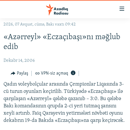
Keçid
linkləri
Əsas
2026, 07 Avqust, cümə, Bakı vaxtı 09:42
məzmuna
GÜNDƏM
«Azərreyl» «Eczaçıbaşı»nı məğlub
qayıt
#İZAHLA
Əsas
edib
KORRUPSIOMETR
naviqasiyaya
qayıt
Dekabr 14, 2006
#ƏSLINDƏ
Axtarışa
FƏRQƏ BAX
Paylaş
VPN-siz açmaq
keç
QANUNI DOĞRU
Qadın voleybolçular arasında Çempionlar Liqasında 3-
cü turun oyunları keçirilib. Türkiyədə «Eczaçıbaşı» ilə
ARAŞDIRMA
qarşılaşan «Azərreyl» qələbə qazanıb – 3:0. Bu qələbə
MULTIMEDIA
Bakı komandasının qrupda 2-ci yeri tutmaq şansını
xeyli artırıb. Faiq Qarayevin yetirmələri növbəti oyunu
RADIO ARXIV
VIDEO
dekabrın 19-da Bakıda «Eczaçıbaşı»na qarşı keçirəcək.
HAQQIMIZDA
FOTOQALEREYA
OXU ZALI