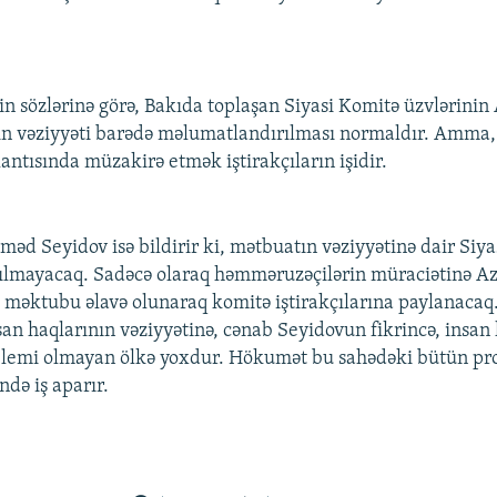
n sözlərinə görə, Bakıda toplaşan Siyasi Komitə üzvlərini
ın vəziyyəti barədə məlumatlandırılması normaldır. Amma
antısında müzakirə etmək iştirakçıların işidir.
əməd Seyidov isə bildirir ki, mətbuatın vəziyyətinə dair Siy
ılmayacaq. Sadəcə olaraq həmməruzəçilərin müraciətinə A
b məktubu əlavə olunaraq komitə iştirakçılarına paylanacaq.
an haqlarının vəziyyətinə, cənab Seyidovun fikrincə, insan 
blemi olmayan ölkə yoxdur. Hökumət bu sahədəki bütün pr
ndə iş aparır.