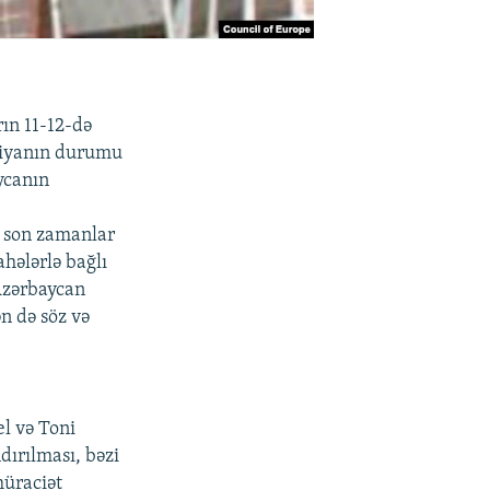
ın 11-12-də
tiyanın durumu
ycanın
 son zamanlar
hələrlə bağlı
 Azərbaycan
n də söz və
l və Toni
ırılması, bəzi
müraciət