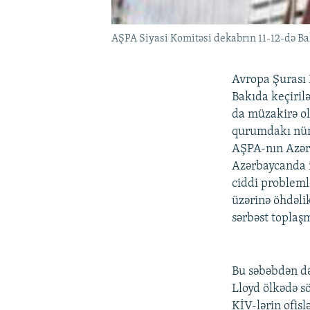
AŞPA Siyasi Komitəsi dekabrın 11-12-də Ba
Avropa Şurası 
Bakıda keçiril
da müzakirə o
qurumdakı nüm
AŞPA-nın Azər
Azərbaycanda i
ciddi probleml
üzərinə öhdəli
sərbəst toplaş
Bu səbəbdən d
Lloyd ölkədə s
KİV-lərin ofis