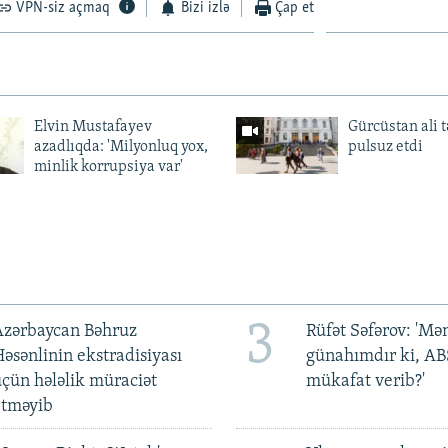
VPN-siz açmaq
Bizi izlə
Çap et
Elvin Mustafayev
Gürcüstan ali t
azadlıqda: 'Milyonluq yox,
pulsuz etdi
minlik korrupsiya var'
3
Azərbaycan Bəhruz
Rüfət Səfərov: 'M
əsənlinin ekstradisiyası
günahımdır ki, A
çün hələlik müraciət
mükafat verib?'
etməyib