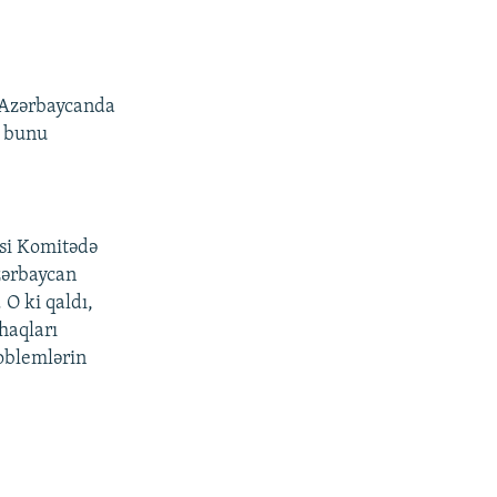
n Azərbaycanda
, bunu
asi Komitədə
zərbaycan
 O ki qaldı,
haqları
oblemlərin