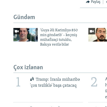
Paylaş
Gündəm
'Guya Əli Kərimliyə 850
min göndərib' – keçmiş
mühafizəçi tutuldu,
Bakıya verilə bilər
Çox izlənən
1
2
Tramp: İranla müharibə
H
'çox tezliklə' başa çatacaq
ü