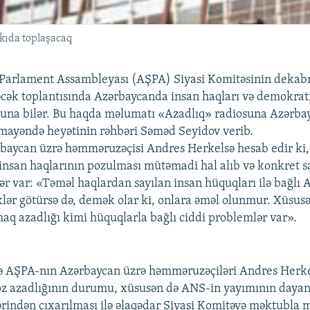
kıda toplaşacaq
Parlament Assambleyası (AŞPA) Siyasi Komitəsinin dekabr
əcək toplantısında Azərbaycanda insan haqları və demokra
luna bilər. Bu haqda məlumatı «Azadlıq» radiosuna Azərba
ayəndə heyətinin rəhbəri Səməd Seyidov verib.
baycan üzrə həmməruzəçisi Andres Herkelsə hesab edir ki,
nsan haqlarının pozulması mütəmadi hal alıb və konkret sa
ər var: «Təməl haqlardan sayılan insan hüquqları ilə bağlı
klər götürsə də, demək olar ki, onlara əməl olunmur. Xüsusə
maq azadlığı kimi hüquqlarla bağlı ciddi problemlər var».
ə AŞPA-nın Azərbaycan üzrə həmməruzəçiləri Andres Herke
öz azadlığının durumu, xüsusən də ANS-in yayımının dayand
lərindən çıxarılması ilə əlaqədar Siyasi Komitəyə məktubla 