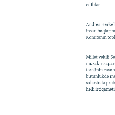
ediblər.
Andres Herkeli
insan haqların
Komitənin topl
Millət vəkili S
müzakirə apar
tərəfinin cava
bütünlükdə ins
sahəsində pro
həlli istiqaməti