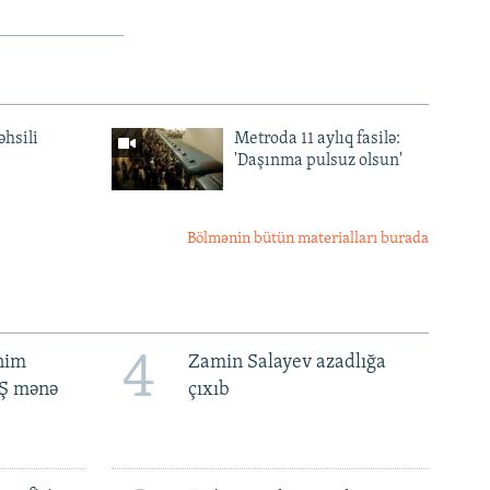
əhsili
Metroda 11 aylıq fasilə:
'Daşınma pulsuz olsun'
Bölmənin bütün materialları burada
4
ənim
Zamin Salayev azadlığa
BŞ mənə
çıxıb