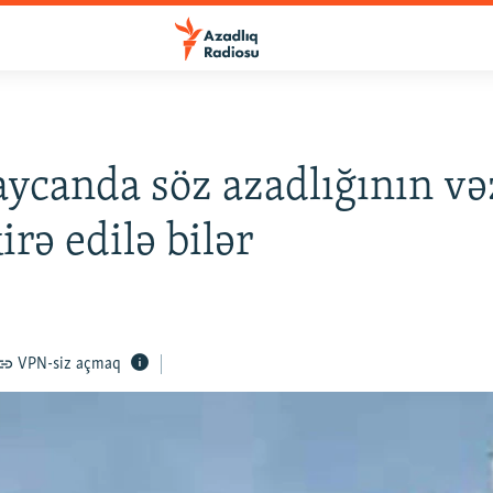
ycanda söz azadlığının və
rə edilə bilər
VPN-siz açmaq