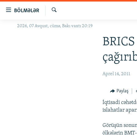
Keçid
BÖLMƏLƏR
linkləri
Axtar
Əsas
2026, 07 Avqust, cümə, Bakı vaxtı 20:19
GÜNDƏM
məzmuna
#İZAHLA
BRICS 
qayıt
Əsas
KORRUPSIOMETR
çağırı
naviqasiyaya
#ƏSLINDƏ
qayıt
Axtarışa
FƏRQƏ BAX
Aprel 14, 2011
keç
QANUNI DOĞRU
Paylaş
ARAŞDIRMA
İqtisadi cəhət
MULTIMEDIA
islahatlar apa
RADIO ARXIV
VIDEO
Görüşün sonund
HAQQIMIZDA
FOTOQALEREYA
OXU ZALI
ölkələrin BMT-