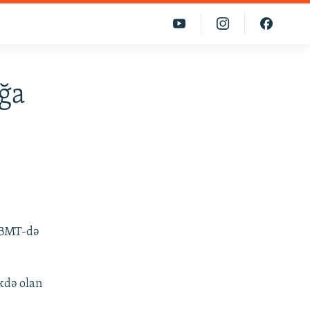
ğa
ə BMT-də
kdə olan