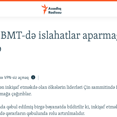
BMT-də islahatlar aparma
b
VPN-siz açmaq
dən inkişaf etməkdə olan ölkələrin liderləri Çin sammitind
rmağa çağırıblar.
a qəbul edilmiş birgə bəyanatda bildirilir ki, inkişaf etmə
də qərarların qəbulunda rolu artırılmalıdır.