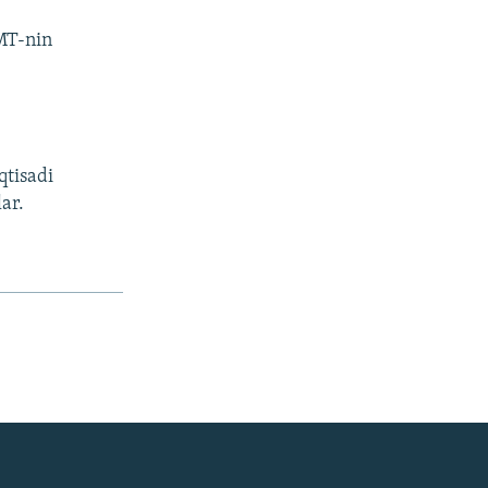
BMT-nin
qtisadi
ar.