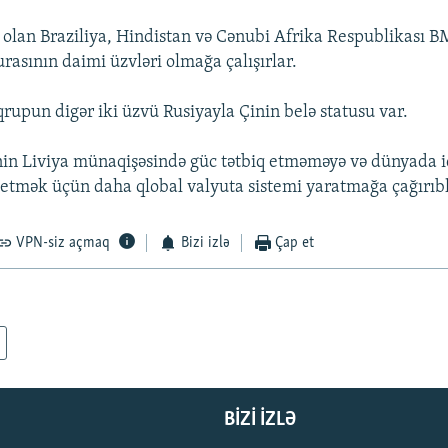
 olan Braziliya, Hindistan və Cənubi Afrika Respublikası 
urasının daimi üzvləri olmağa çalışırlar.
qrupun digər iki üzvü Rusiyayla Çinin belə statusu var.
nin Liviya münaqişəsində güc tətbiq etməməyə və dünyada i
n etmək üçün daha qlobal valyuta sistemi yaratmağa çağırıbl
VPN-siz açmaq
Bizi izlə
Çap et
BIZI IZLƏ