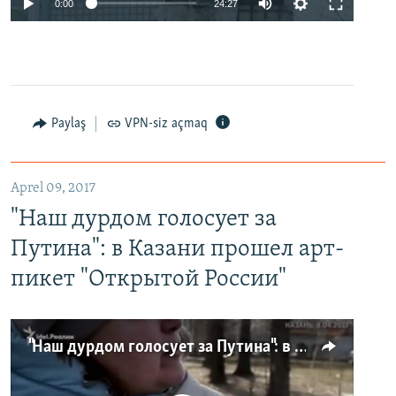
0:00
24:27
Paylaş
VPN-siz açmaq
Aprel 09, 2017
"Наш дурдом голосует за
Путина": в Казани прошел арт-
пикет "Открытой России"
"Наш дурдом голосует за Путина": в Казани прошел арт-пикет "Открытой России"