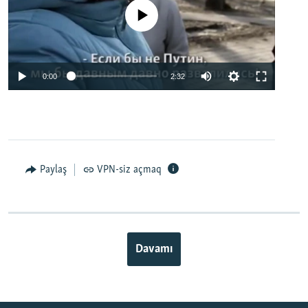
No media source currently available
0:00
2:32
Paylaş
VPN-siz açmaq
Davamı