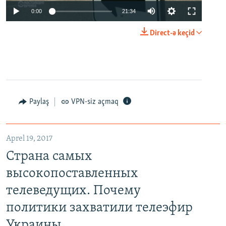
0:00
21:34
Direct-ə keçid
Paylaş
VPN-siz açmaq
Aprel 19, 2017
Страна самых
высокопоставленных
телеведущих. Почему
политики захватили телеэфир
Украины