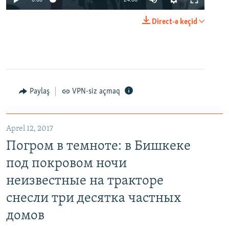
Direct-ə keçid
Paylaş
VPN-siz açmaq
Aprel 12, 2017
Погром в темноте: в Бишкеке
под покровом ночи
неизвестные на тракторе
снесли три десятка частных
домов