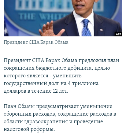
İNFOQRAFIKA
AZƏRBAYCAN ƏDƏBIYYATI KITABXANASI
MISSIYAMIZ
BIZI IZLƏ
KARIKATURA
İSLAM VƏ DEMOKRATIYA
PEŞƏ ETIKASI VƏ JURNALISTIKA STANDARTLARIMIZ
İZ - MƏDƏNIYYƏT PROQRAMI
MATERIALLARIMIZDAN ISTIFADƏ
AZADLIQRADIOSU MOBIL TELEFONUNUZDA
RFE/RL-in bütün saytları
Президент США Барак Обама
BIZIMLƏ ƏLAQƏ
Президент США Барак Обама предложил план
XƏBƏR BÜLLETENLƏRIMIZ
сокращения бюджетного дефицита, целью
которого является - уменьшить
государственный долг на 4 триллиона
долларов в течение 12 лет.
План Обамы предусматривает уменьшение
оборонных расходов, сокращение расходов в
области здравоохранения и проведение
налоговой реформы.