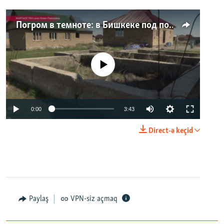
Погром в темноте: в Бишкеке под покровом ночи неизвестные на тракторе снесли три десятка частных домов
No media source currently available
0:00
3:43
Direct-ə keçid
Paylaş
VPN-siz açmaq