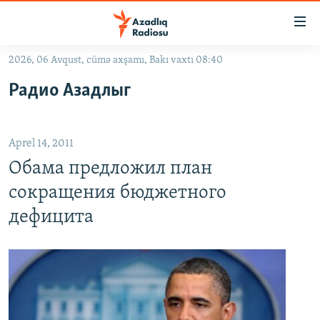
Keçid
linkləri
Əsas
2026, 06 Avqust, cümə axşamı, Bakı vaxtı 08:40
məzmuna
GÜNDƏM
Радио Азадлыг
qayıt
#İZAHLA
Əsas
KORRUPSIOMETR
naviqasiyaya
Aprel 14, 2011
qayıt
#ƏSLINDƏ
Axtarışa
Обама предложил план
FƏRQƏ BAX
keç
сокращения бюджетного
QANUNI DOĞRU
дефицита
ARAŞDIRMA
MULTIMEDIA
RADIO ARXIV
VIDEO
HAQQIMIZDA
FOTOQALEREYA
OXU ZALI