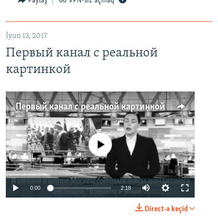
Paylaş
VPN-siz açmaq
İyun 13, 2017
Первый канал с реальной
картинкой
Первый канал с реальной картинкой
No media source currently available
0:00
2:18
Direct-ə keçid