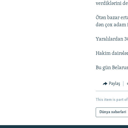
İNFOQRAFIKA
AZƏRBAYCAN ƏDƏBIYYATI KITABXANASI
MISSIYAMIZ
verdiklərini de
KARIKATURA
İSLAM VƏ DEMOKRATIYA
PEŞƏ ETIKASI VƏ JURNALISTIKA
STANDARTLARIMIZ
Ötən bazar ert
İZ - MƏDƏNIYYƏT PROQRAMI
dən çox adam i
MATERIALLARIMIZDAN ISTIFADƏ
AZADLIQRADIOSU MOBIL TELEFONUNUZDA
Yaralılardan 3
BIZIMLƏ ƏLAQƏ
Hakim dairələr
XƏBƏR BÜLLETENLƏRIMIZ
Bu gün Belaru
Paylaş
This item is part of
Dünya xəbərləri