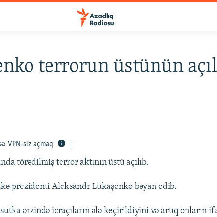
nko terrorun üstünün açıl
VPN-siz açmaq
da törədilmiş terror aktının üstü açılıb.
lkə prezidenti Aleksandr Lukaşenko bəyan edib.
utka ərzində icraçıların ələ keçirildiyini və artıq onların if