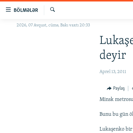
Keçid
BÖLMƏLƏR
linkləri
Axtar
Əsas
2026, 07 Avqust, cümə, Bakı vaxtı 20:33
GÜNDƏM
məzmuna
#İZAHLA
Lukaşe
qayıt
Əsas
KORRUPSIOMETR
deyir
naviqasiyaya
#ƏSLINDƏ
qayıt
Axtarışa
FƏRQƏ BAX
Aprel 13, 2011
keç
QANUNI DOĞRU
Paylaş
ARAŞDIRMA
Minsk metrosun
MULTIMEDIA
RADIO ARXIV
VIDEO
Bunu bu gün ö
HAQQIMIZDA
FOTOQALEREYA
OXU ZALI
Lukaşenko bir s