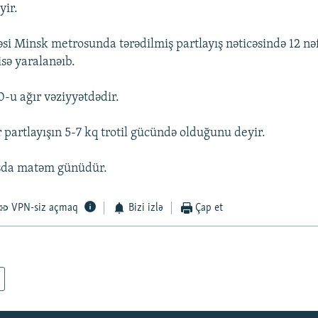
yir.
əsi Minsk metrosunda tərədilmiş partlayış nəticəsində 12 nə
sə yaralanəıb.
0-u ağır vəziyyətdədir.
 partlayışın 5-7 kq trotil gücündə olduğunu deyir.
sda matəm günüdür.
VPN-siz açmaq
Bizi izlə
Çap et