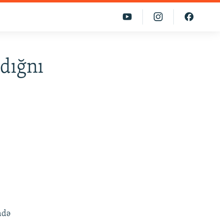
dığnı
adə