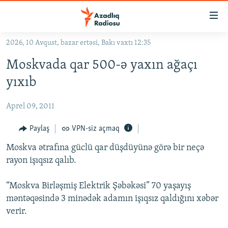
Keçid
linkləri
Əsas
2026, 10 Avqust, bazar ertəsi, Bakı vaxtı 12:35
məzmuna
GÜNDƏM
Moskvada qar 500-ə yaxın ağaçı
qayıt
#İZAHLA
Əsas
yıxıb
KORRUPSIOMETR
naviqasiyaya
qayıt
Aprel 09, 2011
#ƏSLINDƏ
Axtarışa
FƏRQƏ BAX
Paylaş
VPN-siz açmaq
keç
QANUNI DOĞRU
Moskva ətrafına güclü qar düşdüyünə görə bir neçə
rayon işıqsız qalıb.
ARAŞDIRMA
MULTIMEDIA
“Moskva Birləşmiş Elektrik Şəbəkəsi” 70 yaşayış
məntəqəsində 3 minədək adamın işıqsız qaldığını xəbər
RADIO ARXIV
VIDEO
verir.
HAQQIMIZDA
FOTOQALEREYA
OXU ZALI