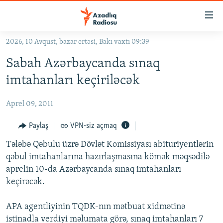
Keçid
linkləri
Əsas
2026, 10 Avqust, bazar ertəsi, Bakı vaxtı 09:39
məzmuna
GÜNDƏM
Sabah Azərbaycanda sınaq
qayıt
#İZAHLA
Əsas
imtahanları keçiriləcək
KORRUPSIOMETR
naviqasiyaya
qayıt
Aprel 09, 2011
#ƏSLINDƏ
Axtarışa
FƏRQƏ BAX
Paylaş
VPN-siz açmaq
keç
QANUNI DOĞRU
Tələbə Qəbulu üzrə Dövlət Komissiyası abituriyentlərin
qəbul imtahanlarına hazırlaşmasına kömək məqsədilə
ARAŞDIRMA
aprelin 10-da Azərbaycanda sınaq imtahanları
MULTIMEDIA
keçirəcək.
RADIO ARXIV
VIDEO
APA agentliyinin TQDK-nın mətbuat xidmətinə
HAQQIMIZDA
FOTOQALEREYA
OXU ZALI
istinadla verdiyi məlumata görə, sınaq imtahanları 7