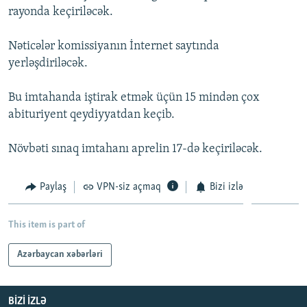
rayonda keçiriləcək.
İNFOQRAFIKA
AZƏRBAYCAN ƏDƏBIYYATI KITABXANASI
MISSIYAMIZ
BIZI IZLƏ
KARIKATURA
İSLAM VƏ DEMOKRATIYA
PEŞƏ ETIKASI VƏ JURNALISTIKA STANDARTLARIMIZ
Nəticələr komissiyanın İnternet saytında
yerləşdiriləcək.
İZ - MƏDƏNIYYƏT PROQRAMI
MATERIALLARIMIZDAN ISTIFADƏ
AZADLIQRADIOSU MOBIL TELEFONUNUZDA
RFE/RL-in bütün saytları
Bu imtahanda iştirak etmək üçün 15 mindən çox
BIZIMLƏ ƏLAQƏ
abituriyent qeydiyyatdan keçib.
XƏBƏR BÜLLETENLƏRIMIZ
Növbəti sınaq imtahanı aprelin 17-də keçiriləcək.
Paylaş
VPN-siz açmaq
Bizi izlə
This item is part of
Azərbaycan xəbərləri
BIZI IZLƏ