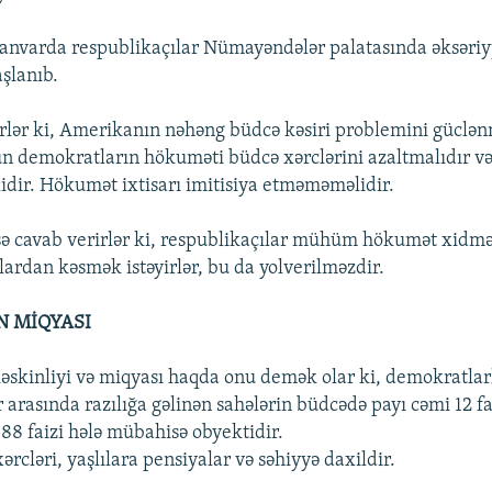
anvarda respublikaçılar Nümayəndələr palatasında əksəriy
şlanıb.
irlər ki, Amerikanın nəhəng büdcə kəsiri problemini güclə
demokratların hökuməti büdcə xərclərini azaltmalıdır və
lidir. Hökumət ixtisarı imitisiya etməməməlidir.
ə cavab verirlər ki, respublikaçılar mühüm hökumət xidmə
lardan kəsmək istəyirlər, bu da yolverilməzdir.
N MİQYASI
skinliyi və miqyası haqda onu demək olar ki, demokratlar
 arasında razılığa gəlinən sahələrin büdcədə payı cəmi 12 fa
88 faizi hələ mübahisə obyektidir.
rcləri, yaşlılara pensiyalar və səhiyyə daxildir.