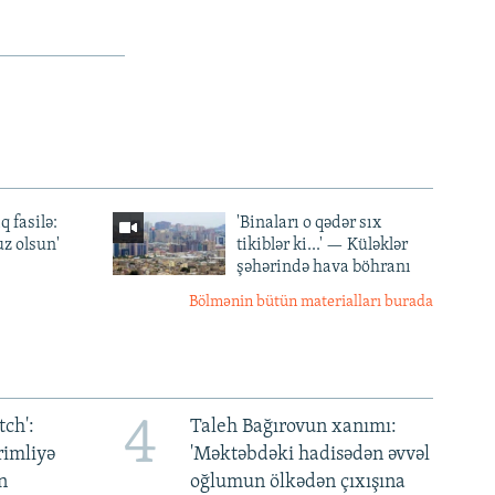
q fasilə:
'Binaları o qədər sıx
z olsun'
tikiblər ki...' — Küləklər
şəhərində hava böhranı
Bölmənin bütün materialları burada
4
ch':
Taleh Bağırovun xanımı:
rimliyə
'Məktəbdəki hadisədən əvvəl
n
oğlumun ölkədən çıxışına