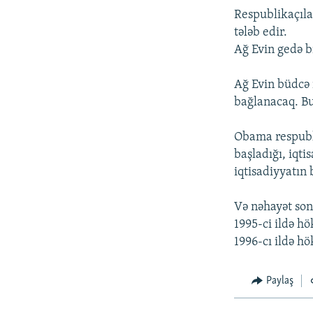
Respublikaçıla
tələb edir.
Ağ Evin gedə bi
Ağ Evin büdcə 
bağlanacaq. Bu
Obama respubli
başladığı, iqt
iqtisadiyyatın
Və nəhayət son
1995-ci ildə h
1996-cı ildə h
Paylaş