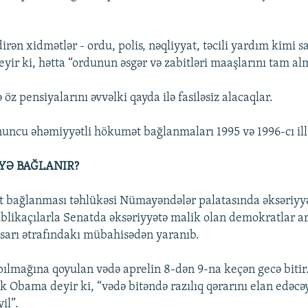
irən xidmətlər - ordu, polis, nəqliyyat, təcili yardım kimi s
eyir ki, hətta “ordunun əsgər və zabitləri maaşlarını tam a
ə öz pensiyalarını əvvəlki qayda ilə fasiləsiz alacaqlar.
ncu əhəmiyyətli hökumət bağlanmaları 1995 və 1996-cı ill
YƏ BAĞLANIR?
 bağlanması təhlükəsi Nümayəndələr palatasında əksəriyyə
blikaçılarla Senatda əksəriyyətə malik olan demokratlar a
tisarı ətrafındakı mübahisədən yaranıb.
lmağına qoyulan vədə aprelin 8-dən 9-na keçən gecə bitir
k Obama deyir ki, “vədə bitəndə razılıq qərarını elan edəcə
il”.