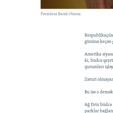
Prezident Barak Obama
Respublikaçıla
gününə keçən 
Amerika siyasə
ki, büdcə qeyr
qurumları işləy
Zəruri olmayan
Bu isə o demək
Ağ Evin büdcə v
parklar bağlan