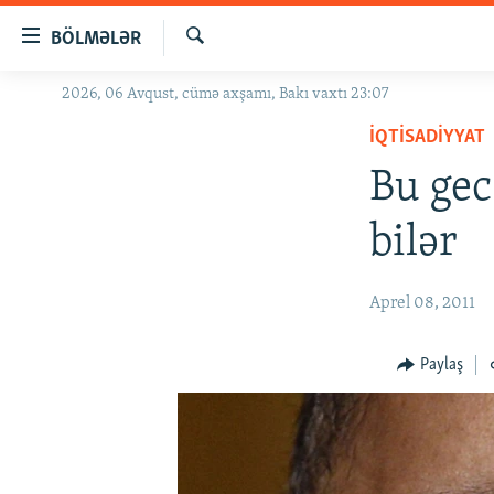
Keçid
BÖLMƏLƏR
linkləri
Axtar
Əsas
2026, 06 Avqust, cümə axşamı, Bakı vaxtı 23:07
GÜNDƏM
məzmuna
İQTISADIYYAT
#İZAHLA
qayıt
Əsas
Bu gec
KORRUPSIOMETR
naviqasiyaya
#ƏSLINDƏ
qayıt
bilər
Axtarışa
FƏRQƏ BAX
keç
QANUNI DOĞRU
Aprel 08, 2011
ARAŞDIRMA
Paylaş
MULTIMEDIA
RADIO ARXIV
VIDEO
HAQQIMIZDA
FOTOQALEREYA
OXU ZALI