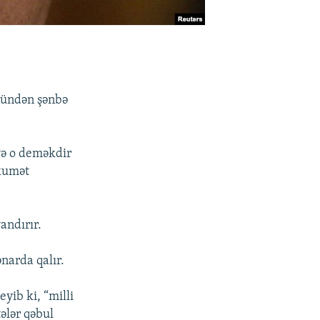
ünündən şənbə
və o deməkdir
ökumət
andırır.
narda qalır.
eyib ki, “milli
ələr qəbul