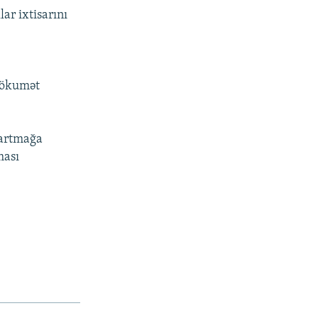
ar ixtisarını
 hökumət
 artmağa
ması