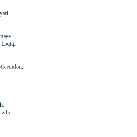
yəti
nməyə
 həqiqi
tlərindən,
la
izdir.