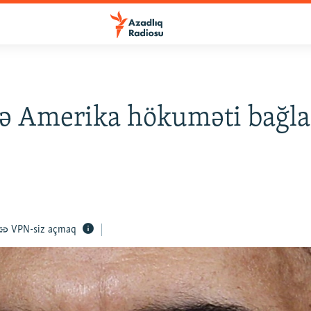
ə Amerika hökuməti bağl
VPN-siz açmaq