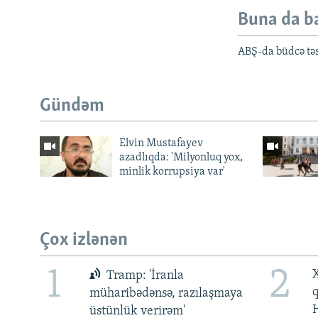
Buna da b
ABŞ-da büdcə təs
Gündəm
Elvin Mustafayev
azadlıqda: 'Milyonluq yox,
minlik korrupsiya var'
Çox izlənən
1
2
X
Tramp: 'İranla
müharibədənsə, razılaşmaya
üstünlük verirəm'