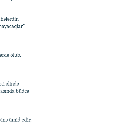
ahələrdir,
lmayacaqlar”
ərdə olub.
ti əlində
rasında büdcə
.
yinə ümid edir,