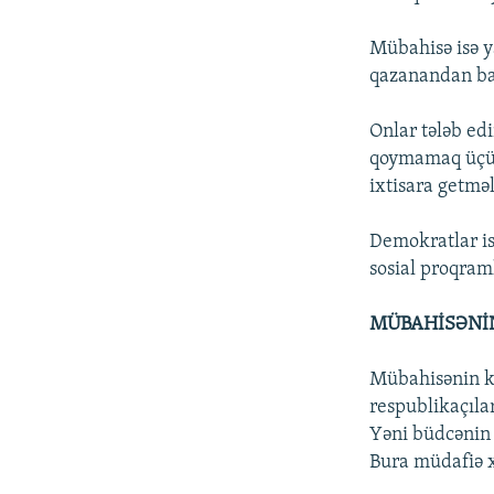
Mübahisə isə y
qazanandan ba
Onlar tələb ed
qoymamaq üçün 
ixtisara getmə
Demokratlar is
sosial proqram
MÜBAHİSƏNİ
Mübahisənin kə
respublikaçılar
Yəni büdcənin 
Bura müdafiə xə