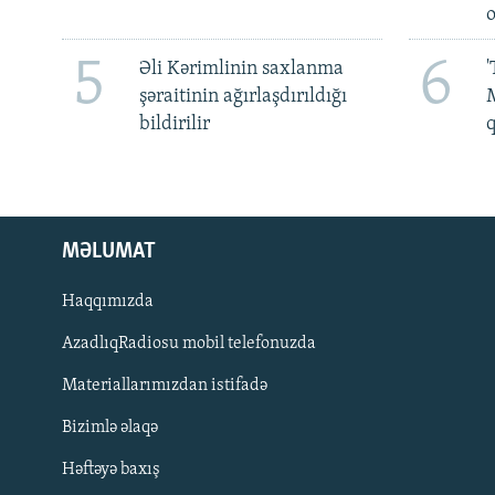
5
6
Əli Kərimlinin saxlanma
'
şəraitinin ağırlaşdırıldığı
M
bildirilir
MƏLUMAT
Haqqımızda
AzadlıqRadiosu mobil telefonuzda
Materiallarımızdan istifadə
BIZI IZLƏ
Bizimlə əlaqə
Həftəyə baxış