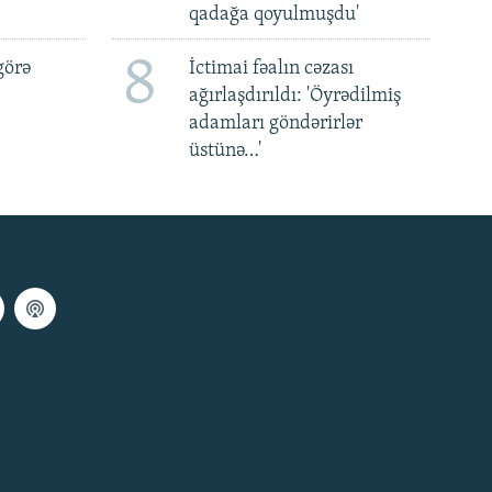
qadağa qoyulmuşdu'
8
görə
İctimai fəalın cəzası
ağırlaşdırıldı: 'Öyrədilmiş
adamları göndərirlər
üstünə…'