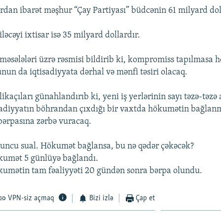
rdan ibarət məşhur “Çay Partiyası” büdcənin 61 milyard doll
ləcəyi ixtisar isə 35 milyard dollardır.
məsələləri üzrə rəsmisi bildirib ki, kompromiss tapılmasa
nun da iqtisadiyyata dərhal və mənfi təsiri olacaq.
kaçıları günahlandırıb ki, yeni iş yerlərinin sayı təzə-təzə
isadiyyatın böhrandan çıxdığı bir vaxtda hökumətin bağlan
 bərpasına zərbə vuracaq.
uncu sual. Hökumət bağlansa, bu nə qədər çəkəcək?
ökumət 5 günlüyə bağlandı.
ökumətin tam fəaliyyəti 20 gündən sonra bərpa olundu.
VPN-siz açmaq
Bizi izlə
Çap et