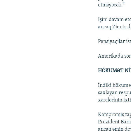
etməyəcək.”
İşini davam etd
ancaq Zients d
Pensiyaçılar is
Amerikada sonu
HÖKUMƏT Nİ
İndiki hökumət
saxlayan respu
xərclərinin ix
Kompromis tapı
Prezident Bara
ancaq əmin dey