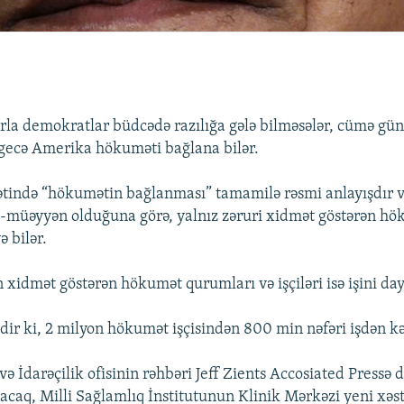
rla demokratlar büdcədə razılığa gələ bilməsələr, cümə g
gecə Amerika hökuməti bağlana bilər.
tində “hökumətin bağlanması” tamamilə rəsmi anlayışdır 
i-müəyyən olduğuna görə, yalnız zəruri xidmət göstərən h
ə bilər.
 xidmət göstərən hökumət qurumları və işçiləri isə işini day
dir ki, 2 milyon hökumət işçisindən 800 min nəfəri işdən kə
ə İdarəçilik ofisinin rəhbəri Jeff Zients Accosiated Pressə d
acaq, Milli Sağlamlıq İnstitutunun Klinik Mərkəzi yeni xəst