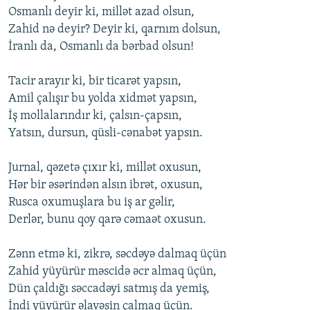
Osmanlı deyir ki, millət azad olsun,
Zahid nə deyir? Deyir ki, qarnım dolsun,
İranlı da, Osmanlı da bərbad olsun!
Tacir arayır ki, bir ticarət yapsın,
Amil çalışır bu yolda xidmət yapsın,
İş mollalarındır ki, çalsın-çapsın,
Yatsın, dursun, qüsli-cənabət yapsın.
Jurnal, qəzetə çıxır ki, millət oxusun,
Hər bir əsərindən alsın ibrət, oxusun,
Rusca oxumuşlara bu iş ar gəlir,
Derlər, bunu qoy qarə cəmaət oxusun.
Zənn etmə ki, zikrə, səcdəyə dalmaq üçün
Zahid yüyürür məscidə əcr almaq üçün,
Dün çaldığı səccadəyi satmış da yemiş,
İndi yüyürür əlavəsin çalmaq üçün.