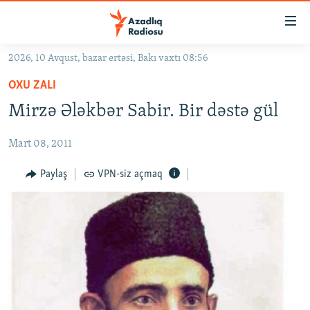
Keçid
linkləri
Əsas
2026, 10 Avqust, bazar ertəsi, Bakı vaxtı 08:56
məzmuna
GÜNDƏM
OXU ZALI
qayıt
#İZAHLA
Əsas
Mirzə Ələkbər Sabir. Bir dəstə gül
KORRUPSIOMETR
naviqasiyaya
qayıt
Mart 08, 2011
#ƏSLINDƏ
Axtarışa
FƏRQƏ BAX
Paylaş
VPN-siz açmaq
keç
QANUNI DOĞRU
ARAŞDIRMA
MULTIMEDIA
RADIO ARXIV
VIDEO
HAQQIMIZDA
FOTOQALEREYA
OXU ZALI