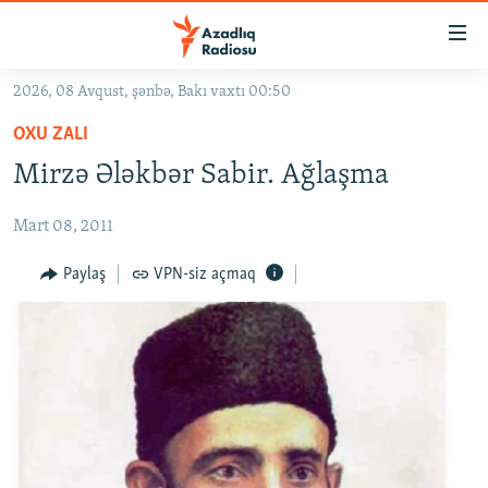
Keçid
linkləri
Əsas
2026, 08 Avqust, şənbə, Bakı vaxtı 00:50
məzmuna
GÜNDƏM
OXU ZALI
qayıt
#İZAHLA
Əsas
Mirzə Ələkbər Sabir. Ağlaşma
KORRUPSIOMETR
naviqasiyaya
qayıt
Mart 08, 2011
#ƏSLINDƏ
Axtarışa
FƏRQƏ BAX
Paylaş
VPN-siz açmaq
keç
QANUNI DOĞRU
ARAŞDIRMA
MULTIMEDIA
RADIO ARXIV
VIDEO
HAQQIMIZDA
FOTOQALEREYA
OXU ZALI