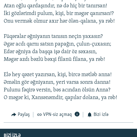
Atan oğlu qardaşındır, nə də hiç bir tanırsan!
İki gözlərimdi pulum, kişi, bir məgər qanırsan!?
Onu vermək olmur axır hər ölən-qalana, ya rəb!
Füqəralar əğniyanın tanısın neçin yaxasın?
Əgər acdı qarnı satsın papağın, çulun-çuxasın;
Edər əğniya da başqa işə dair öz səxasın,
Məgər azdı bəzlü bəxşi filanü filana, ya rəb!
Elə hey qəzet yazırsan, kişi, bircə mətləb anna!
Əməlin gör əğniyanın, yeri varsa sonra danna!
Pulunu fəqirə versin, bəs acından ölsün Anna?
O məgər ki, Xansənəmdir, qapılar dolana, ya rəb!
Paylaş
VPN-siz açmaq
Bizi izlə
BIZI IZLƏ