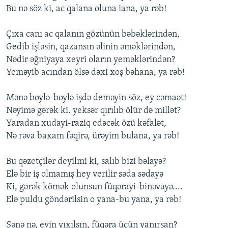
Bu nə söz ki, ac qalana oluna iana, ya rəb!
Çıxa canı ac qalanın gözünün bəbəklərindən,
Gedib işləsin, qazansın əlinin əməklərindən,
Nədir əğniyaya xeyri oların yeməklərindən?
Yeməyib acından ölsə dəxi xoş bəhana, ya rəb!
Mənə boylə-boylə işdə deməyin söz, ey cəmaət!
Nəyimə gərək ki. yeksər qırılıb ölür də millət?
Yaradan xudayi-raziq edəcək özü kəfalət,
Nə rəva baxam fəqirə, ürəyim bulana, ya rəb!
Bu qəzetçilər deyilmi ki, salıb bizi bəlayə?
Elə bir iş olmamış hey verilir səda sədayə
Ki, gərək kömək olunsun füqərayi-binəvayə....
Elə puldu göndərilsin о yana-bu yana, ya rəb!
Sənə nə, evin yıxılsın, füqəra üçün yanırsan?