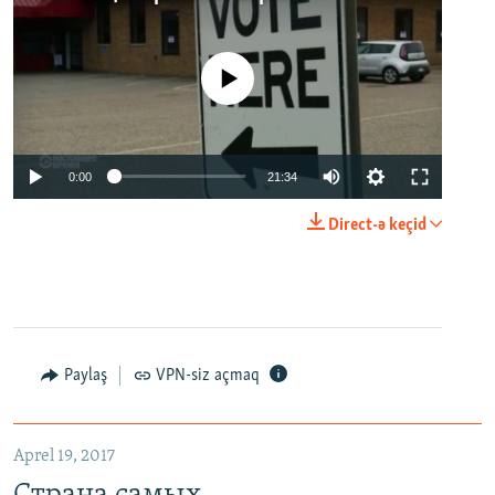
No media source currently available
0:00
21:34
Direct-ə keçid
Paylaş
VPN-siz açmaq
Aprel 19, 2017