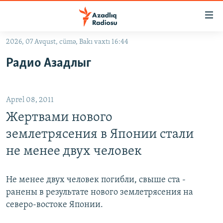
Keçid
linkləri
Əsas
2026, 07 Avqust, cümə, Bakı vaxtı 16:44
məzmuna
GÜNDƏM
Радио Азадлыг
qayıt
#İZAHLA
Əsas
KORRUPSIOMETR
naviqasiyaya
Aprel 08, 2011
qayıt
#ƏSLINDƏ
Axtarışa
Жертвами нового
FƏRQƏ BAX
keç
землетрясения в Японии стали
QANUNI DOĞRU
не менее двух человек
ARAŞDIRMA
MULTIMEDIA
Не менее двух человек погибли, свыше ста -
ранены в результате нового землетрясения на
RADIO ARXIV
VIDEO
северо-востоке Японии.
HAQQIMIZDA
FOTOQALEREYA
OXU ZALI