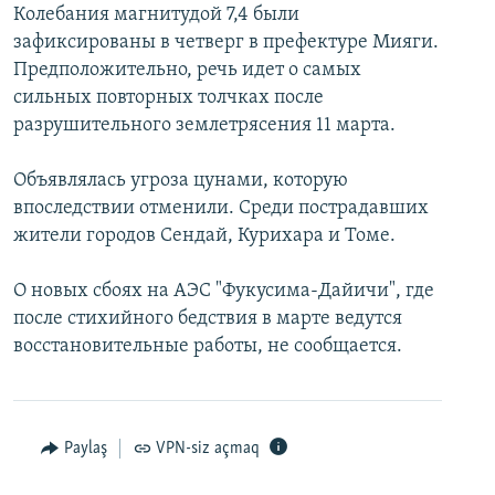
Колебания магнитудой 7,4 были
İNFOQRAFIKA
AZƏRBAYCAN ƏDƏBIYYATI KITABXANASI
MISSIYAMIZ
BIZI IZLƏ
зафиксированы в четверг в префектуре Мияги.
KARIKATURA
İSLAM VƏ DEMOKRATIYA
PEŞƏ ETIKASI VƏ JURNALISTIKA STANDARTLARIMIZ
Предположительно, речь идет о самых
сильных повторных толчках после
İZ - MƏDƏNIYYƏT PROQRAMI
MATERIALLARIMIZDAN ISTIFADƏ
разрушительного землетрясения 11 марта.
AZADLIQRADIOSU MOBIL TELEFONUNUZDA
RFE/RL-in bütün saytları
Объявлялась угроза цунами, которую
BIZIMLƏ ƏLAQƏ
впоследствии отменили. Среди пострадавших
XƏBƏR BÜLLETENLƏRIMIZ
жители городов Сендай, Курихара и Томе.
О новых сбоях на АЭС "Фукусима-Дайичи", где
после стихийного бедствия в марте ведутся
восстановительные работы, не сообщается.
Paylaş
VPN-siz açmaq