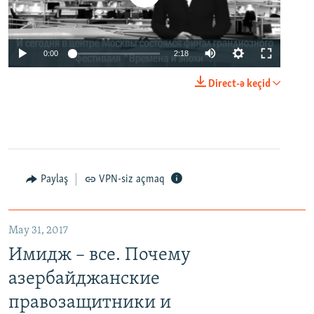
0:00
2:18
Direct-ə keçid
Paylaş
VPN-siz açmaq
May 31, 2017
Имидж – все. Почему
азербайджанские
правозащитники и