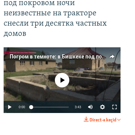
под покровом ночи
неизвестные на тракторе
снесли три десятка частных
домов
Погром в темноте: в Бишкеке под покровом ночи неизвестные на тракторе снесли три десятка частных домов
No media source currently available
0:00
3:43
Direct-ə keçid