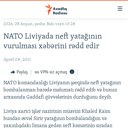
Keçid
linkləri
Əsas
2026, 08 Avqust, şənbə, Bakı vaxtı 10:28
məzmuna
GÜNDƏM
NATO Liviyada neft yatağının
qayıt
#İZAHLA
Əsas
vurulması xəbərini rədd edir
KORRUPSIOMETR
naviqasiyaya
qayıt
Aprel 08, 2011
#ƏSLINDƏ
Axtarışa
FƏRQƏ BAX
Paylaş
VPN-siz açmaq
keç
QANUNI DOĞRU
NATO komandanlığı Liviyanın şərqində neft yatağının
bombalanması barədə məlumatı rədd edib və bunun
ARAŞDIRMA
arxasında Gaddafi qüvvələrinin durduğunu deyib.
MULTIMEDIA
Liviya xarici işlər nazirinin müavini Khaled Kaim
RADIO ARXIV
VIDEO
bundan əvvəl Sirir yatağının bombalandığını və
HAQQIMIZDA
FOTOQALEREYA
OXU ZALI
yaxınlıqdakı limana gedən neft kəmərinin sıradan