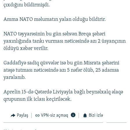
çıxdığını bildirmişdi.
İNFOQRAFIKA
AZƏRBAYCAN ƏDƏBIYYATI KITABXANASI
MISSIYAMIZ
BIZI IZLƏ
KARIKATURA
İSLAM VƏ DEMOKRATIYA
PEŞƏ ETIKASI VƏ JURNALISTIKA STANDARTLARIMIZ
Amma NATO məlumatın yalan olduğu bildirir.
İZ - MƏDƏNIYYƏT PROQRAMI
MATERIALLARIMIZDAN ISTIFADƏ
NATO təyyarəsinin bu gün səhvən Breqa şəhəri
AZADLIQRADIOSU MOBIL TELEFONUNUZDA
RFE/RL-in bütün saytları
yaxınlığında tankı vurması nəticəsində azı 2 üsyançının
BIZIMLƏ ƏLAQƏ
öldüyü xəbər verilir.
XƏBƏR BÜLLETENLƏRIMIZ
Gaddafiyə sadiq qüvvələr isə bu gün Misrata şəhərini
atəşə tutması nəticəsində azı 5 nəfər ölüb, 25 adamsa
yaralanıb.
Aprelin 15-də Qətərdə Liviyayla bağlı beynəlxalq əlaqə
qrupunun ilk iclası keçiriləcək.
Paylaş
VPN-siz açmaq
Bizi izlə