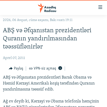
Keçid
linkləri
Əsas
2026, 06 Avqust, cümə axşamı, Bakı vaxtı 19:11
məzmuna
GÜNDƏM
ABŞ və Əfqanıstan prezidentləri
qayıt
#İZAHLA
Əsas
Quranın yandırılmasından
KORRUPSIOMETR
naviqasiyaya
təəssüflənirlər
qayıt
#ƏSLINDƏ
Axtarışa
Aprel 07, 2011
FƏRQƏ BAX
keç
QANUNI DOĞRU
Paylaş
VPN-siz açmaq
ARAŞDIRMA
ABŞ və Əfqanıstan prezidentləri Barak Obama və
Həmid Kərzayi Amerikalı keşiş tərəfindən Quranın
MULTIMEDIA
yandırılmasına təəssüf edib.
RADIO ARXIV
VIDEO
Ağ ev deyib ki, Kərzayi və Obama telefonla həmçinin
HAQQIMIZDA
FOTOQALEREYA
OXU ZALI