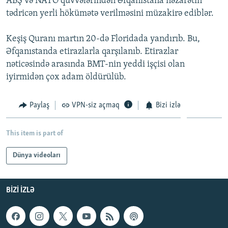
ABŞ və NATO qüvvələrindən Əfqanıstana nəzarətin
İNFOQRAFIKA
AZƏRBAYCAN ƏDƏBIYYATI KITABXANASI
MISSIYAMIZ
tədricən yerli hökümətə verilməsini müzakirə ediblər.
BIZI IZLƏ
KARIKATURA
İSLAM VƏ DEMOKRATIYA
PEŞƏ ETIKASI VƏ JURNALISTIKA STANDARTLARIMIZ
Keşiş Quranı martın 20-də Floridada yandırıb. Bu,
İZ - MƏDƏNIYYƏT PROQRAMI
MATERIALLARIMIZDAN ISTIFADƏ
Əfqanıstanda etirazlarla qarşılanıb. Etirazlar
nəticəsində arasında BMT-nin yeddi işçisi olan
AZADLIQRADIOSU MOBIL TELEFONUNUZDA
RFE/RL-in bütün saytları
iyirmidən çox adam öldürülüb.
BIZIMLƏ ƏLAQƏ
XƏBƏR BÜLLETENLƏRIMIZ
Paylaş
VPN-siz açmaq
Bizi izlə
This item is part of
Dünya videoları
BIZI IZLƏ