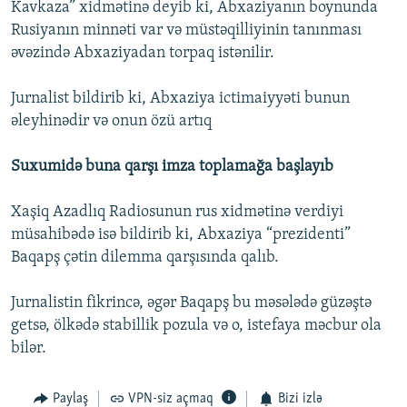
Kavkaza” xidmətinə deyib ki, Abxaziyanın boynunda
Rusiyanın minnəti var və müstəqilliyinin tanınması
əvəzində Abxaziyadan torpaq istənilir.
Jurnalist bildirib ki, Abxaziya ictimaiyyəti bunun
əleyhinədir və onun özü artıq
Suxumidə buna qarşı imza toplamağa başlayıb
Xaşiq Azadlıq Radiosunun rus xidmətinə verdiyi
müsahibədə isə bildirib ki, Abxaziya “prezidenti”
Baqapş çətin dilemma qarşısında qalıb.
Jurnalistin fikrincə, əgər Baqapş bu məsələdə güzəştə
getsə, ölkədə stabillik pozula və o, istefaya məcbur ola
bilər.
Paylaş
VPN-siz açmaq
Bizi izlə