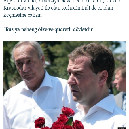
Aqrba deyib ki, Abxaziya əlavə heç nə istəmir, sadəcə
Krasnodar vilayəti ilə olan sərhədin indi də oradan
keçməsinə çalışır.
“Rusiya nəhəng ölkə və qüdrətli dövlətdir