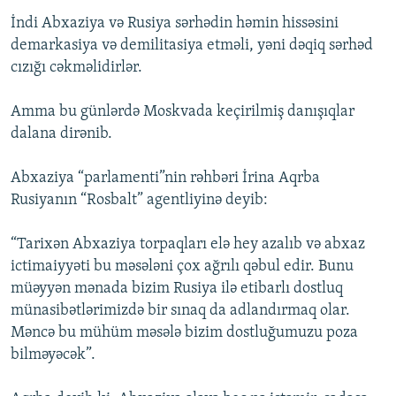
İndi Abxaziya və Rusiya sərhədin həmin hissəsini
demarkasiya və demilitasiya etməli, yəni dəqiq sərhəd
cızığı cəkməlidirlər.
Amma bu günlərdə Moskvada keçirilmiş danışıqlar
dalana dirənib.
Abxaziya “parlamenti”nin rəhbəri İrina Aqrba
Rusiyanın “Rosbalt” agentliyinə deyib:
“Tarixən Abxaziya torpaqları elə hey azalıb və abxaz
ictimaiyyəti bu məsələni çox ağrılı qəbul edir. Bunu
müəyyən mənada bizim Rusiya ilə etibarlı dostluq
münasibətlərimizdə bir sınaq da adlandırmaq olar.
Məncə bu mühüm məsələ bizim dostluğumuzu poza
bilməyəcək”.