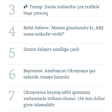
3
Tramp: İranla müharibə 'çox tezliklə'
başa çatacaq
4
Rüfət Səfərov: 'Mənim günahımdır ki, ABŞ
mənə mükafat verib?'
5
Zamin Salayev azadlığa çıxıb
6
Bayramov: Azərbaycan Ukraynaya qaz
tədarük etməyə hazırdır
7
Ukraynanın keçmiş səfiri qanunsuz
varlanmada ittiham olunur: 134 min dollar
girov ödəməlidir