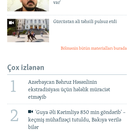
var'
Gürcüstan ali təhsili pulsuz etdi
Bölmənin bütün materialları burada
Çox izlənən
1
Azərbaycan Bəhruz Həsənlinin
ekstradisiyası üçün hələlik müraciət
etməyib
2
'Guya Əli Kərimliyə 850 min göndərib' –
keçmiş mühafizəçi tutuldu, Bakıya verilə
bilər