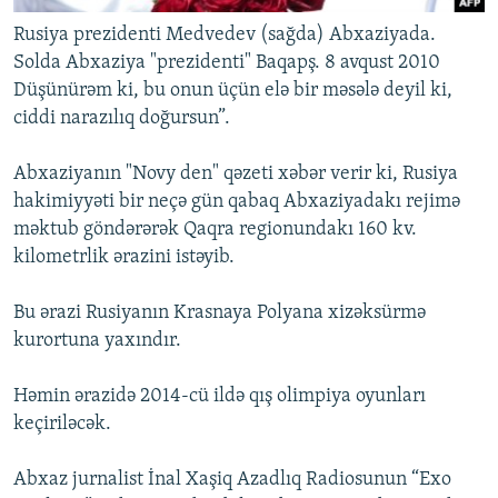
Rusiya prezidenti Medvedev (sağda) Abxaziyada.
Solda Abxaziya "prezidenti" Baqapş. 8 avqust 2010
Düşünürəm ki, bu onun üçün elə bir məsələ deyil ki,
ciddi narazılıq doğursun”.
Abxaziyanın "Novy den" qəzeti xəbər verir ki, Rusiya
hakimiyyəti bir neçə gün qabaq Abxaziyadakı rejimə
məktub göndərərək Qaqra regionundakı 160 kv.
kilometrlik ərazini istəyib.
Bu ərazi Rusiyanın Krasnaya Polyana xizəksürmə
kurortuna yaxındır.
Həmin ərazidə 2014-cü ildə qış olimpiya oyunları
keçiriləcək.
Abxaz jurnalist İnal Xaşiq Azadlıq Radiosunun “Exo