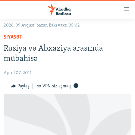
Keçid
linkləri
Əsas
2026, 09 Avqust, bazar, Bakı vaxtı 05:02
məzmuna
GÜNDƏM
SIYASƏT
qayıt
#İZAHLA
Əsas
Rusiya və Abxaziya arasında
KORRUPSIOMETR
naviqasiyaya
mübahisə
qayıt
#ƏSLINDƏ
Axtarışa
Aprel 07, 2011
FƏRQƏ BAX
keç
QANUNI DOĞRU
Paylaş
VPN-siz açmaq
ARAŞDIRMA
MULTIMEDIA
RADIO ARXIV
VIDEO
HAQQIMIZDA
FOTOQALEREYA
OXU ZALI