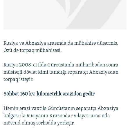
İNFOQRAFIKA
AZƏRBAYCAN ƏDƏBIYYATI KITABXANASI
MISSIYAMIZ
BIZI IZLƏ
KARIKATURA
İSLAM VƏ DEMOKRATIYA
PEŞƏ ETIKASI VƏ JURNALISTIKA STANDARTLARIMIZ
İZ - MƏDƏNIYYƏT PROQRAMI
MATERIALLARIMIZDAN ISTIFADƏ
AZADLIQRADIOSU MOBIL TELEFONUNUZDA
RFE/RL-in bütün saytları
Rusiya və Abxaziya arasında da mübahisə düşərmiş.
BIZIMLƏ ƏLAQƏ
Özü də torpaq mübahisəsi.
XƏBƏR BÜLLETENLƏRIMIZ
Rusiya 2008-ci ildə Gürcüstanla müharibədən sonra
müstəqil dövlət kimi tanıdığı separatçı Abxaziyadan
torpaq istəyir.
Söhbət 160 kv. kilometrlik ərazidən gedir
Həmin ərazi vaxtilə Gürcüstanın separatçı Abxaziya
bölgəsi ilə Rusiyanın Krasnodar vilayəti arasında
mövcud olmuş sərhəddə yerləşir.