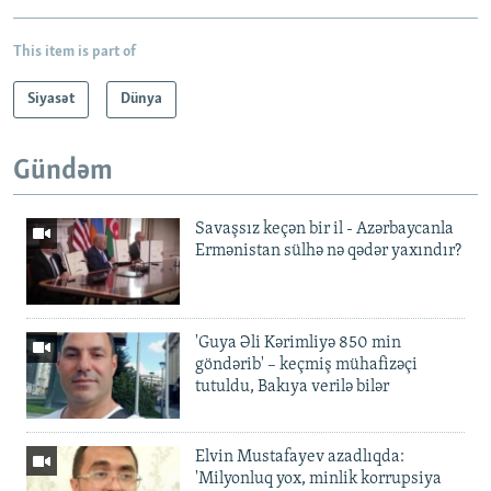
This item is part of
Siyasət
Dünya
Gündəm
Savaşsız keçən bir il - Azərbaycanla
Ermənistan sülhə nə qədər yaxındır?
'Guya Əli Kərimliyə 850 min
göndərib' – keçmiş mühafizəçi
tutuldu, Bakıya verilə bilər
Elvin Mustafayev azadlıqda:
'Milyonluq yox, minlik korrupsiya