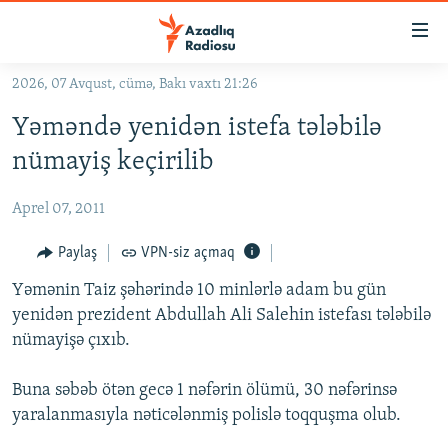
Keçid
linkləri
Əsas
2026, 07 Avqust, cümə, Bakı vaxtı 21:26
məzmuna
GÜNDƏM
Yəməndə yenidən istefa tələbilə
qayıt
#İZAHLA
Əsas
nümayiş keçirilib
KORRUPSIOMETR
naviqasiyaya
qayıt
Aprel 07, 2011
#ƏSLINDƏ
Axtarışa
FƏRQƏ BAX
Paylaş
VPN-siz açmaq
keç
QANUNI DOĞRU
Yəmənin Taiz şəhərində 10 minlərlə adam bu gün
yenidən prezident Abdullah Ali Salehin istefası tələbilə
ARAŞDIRMA
nümayişə çıxıb.
MULTIMEDIA
Buna səbəb ötən gecə 1 nəfərin ölümü, 30 nəfərinsə
RADIO ARXIV
VIDEO
yaralanmasıyla nəticələnmiş polislə toqquşma olub.
HAQQIMIZDA
FOTOQALEREYA
OXU ZALI