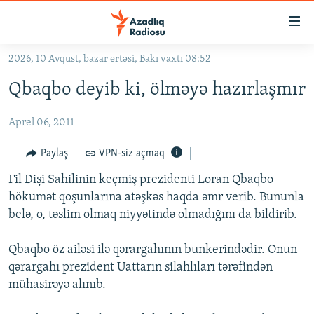
Keçid
linkləri
Əsas
2026, 10 Avqust, bazar ertəsi, Bakı vaxtı 08:52
məzmuna
GÜNDƏM
Qbaqbo deyib ki, ölməyə hazırlaşmır
qayıt
#İZAHLA
Əsas
Aprel 06, 2011
KORRUPSIOMETR
naviqasiyaya
qayıt
#ƏSLINDƏ
Paylaş
VPN-siz açmaq
Axtarışa
FƏRQƏ BAX
keç
Fil Dişi Sahilinin keçmiş prezidenti Loran Qbaqbo
hökumət qoşunlarına atəşkəs haqda əmr verib. Bununla
QANUNI DOĞRU
belə, o, təslim olmaq niyyətində olmadığını da bildirib.
ARAŞDIRMA
Qbaqbo öz ailəsi ilə qərargahının bunkerindədir. Onun
MULTIMEDIA
qərargahı prezident Uattarın silahlıları tərəfindən
RADIO ARXIV
VIDEO
mühasirəyə alınıb.
HAQQIMIZDA
FOTOQALEREYA
OXU ZALI