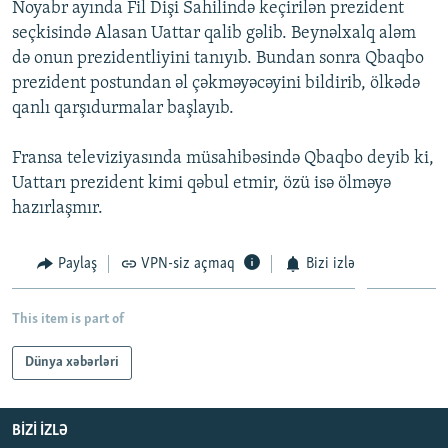
Noyabr ayında Fil Dişi Sahilində keçirilən prezident
İNFOQRAFIKA
AZƏRBAYCAN ƏDƏBIYYATI KITABXANASI
MISSIYAMIZ
seçkisində Alasan Uattar qalib gəlib. Beynəlxalq aləm
BIZI IZLƏ
KARIKATURA
İSLAM VƏ DEMOKRATIYA
PEŞƏ ETIKASI VƏ JURNALISTIKA STANDARTLARIMIZ
də onun prezidentliyini tanıyıb. Bundan sonra Qbaqbo
prezident postundan əl çəkməyəcəyini bildirib, ölkədə
İZ - MƏDƏNIYYƏT PROQRAMI
MATERIALLARIMIZDAN ISTIFADƏ
qanlı qarşıdurmalar başlayıb.
AZADLIQRADIOSU MOBIL TELEFONUNUZDA
RFE/RL-in bütün saytları
Fransa televiziyasında müsahibəsində Qbaqbo deyib ki,
BIZIMLƏ ƏLAQƏ
Uattarı prezident kimi qəbul etmir, özü isə ölməyə
XƏBƏR BÜLLETENLƏRIMIZ
hazırlaşmır.
Paylaş
VPN-siz açmaq
Bizi izlə
This item is part of
Dünya xəbərləri
BIZI IZLƏ