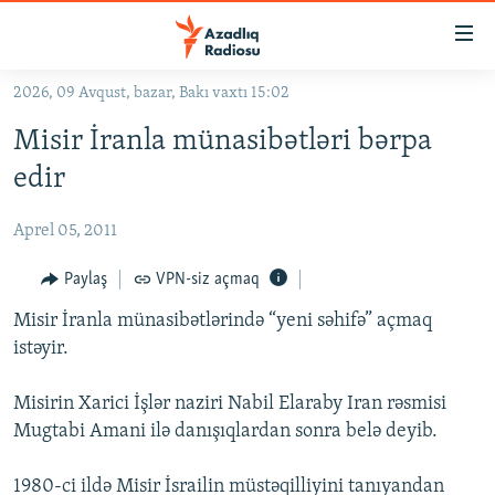
Keçid
linkləri
Əsas
2026, 09 Avqust, bazar, Bakı vaxtı 15:02
məzmuna
GÜNDƏM
Misir İranla münasibətləri bərpa
qayıt
#İZAHLA
Əsas
edir
KORRUPSIOMETR
naviqasiyaya
qayıt
Aprel 05, 2011
#ƏSLINDƏ
Axtarışa
FƏRQƏ BAX
Paylaş
VPN-siz açmaq
keç
QANUNI DOĞRU
Misir İranla münasibətlərində “yeni səhifə” açmaq
istəyir.
ARAŞDIRMA
MULTIMEDIA
Misirin Xarici İşlər naziri Nabil Elaraby Iran rəsmisi
Mugtabi Amani ilə danışıqlardan sonra belə deyib.
RADIO ARXIV
VIDEO
HAQQIMIZDA
FOTOQALEREYA
OXU ZALI
1980-ci ildə Misir İsrailin müstəqilliyini tanıyandan