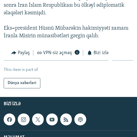
sonra İran İslam Respublikası bu ölkəyl ədiplomatik
İNFOQRAFIKA
AZƏRBAYCAN ƏDƏBIYYATI KITABXANASI
MISSIYAMIZ
BIZI IZLƏ
əlaqələri kəsmişdi.
KARIKATURA
İSLAM VƏ DEMOKRATIYA
PEŞƏ ETIKASI VƏ JURNALISTIKA STANDARTLARIMIZ
Eks=president Hüsnü Mübarəkin hakimiyyəti zamanı
İZ - MƏDƏNIYYƏT PROQRAMI
MATERIALLARIMIZDAN ISTIFADƏ
İranla Misirin münasibətləri gərgin qalıb.
AZADLIQRADIOSU MOBIL TELEFONUNUZDA
RFE/RL-in bütün saytları
BIZIMLƏ ƏLAQƏ
Paylaş
VPN-siz açmaq
Bizi izlə
XƏBƏR BÜLLETENLƏRIMIZ
This item is part of
Dünya xəbərləri
BIZI IZLƏ