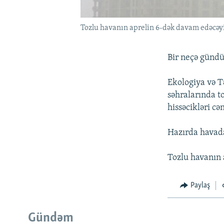
Tozlu havanın aprelin 6-dək davam edəcəyi 
Bir neçə gündü
Ekologiya və T
səhralarında t
hissəcikləri cə
Hazırda havada
Tozlu havanın 
Paylaş
Gündəm