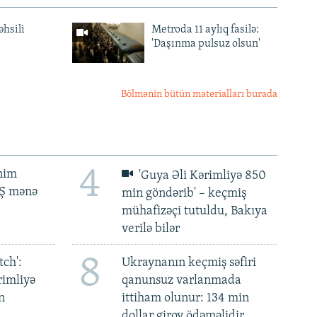
əhsili
Metroda 11 aylıq fasilə:
'Daşınma pulsuz olsun'
Bölmənin bütün materialları burada
4
ənim
'Guya Əli Kərimliyə 850
BŞ mənə
min göndərib' – keçmiş
mühafizəçi tutuldu, Bakıya
verilə bilər
8
ch':
Ukraynanın keçmiş səfiri
rimliyə
qanunsuz varlanmada
n
ittiham olunur: 134 min
dollar girov ödəməlidir