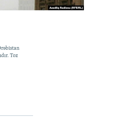
Ərəbistan
dır. Toz