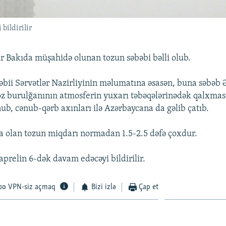
bildirilir
r Bakıda müşahidə olunan tozun səbəbi bəlli olub.
əbii Sərvətlər Nazirliyinin məlumatına əsasən, buna səbəb 
oz burulğanının atmosferin yuxarı təbəqələrinədək qalxması
nub, cənub-qərb axınları ilə Azərbaycana da gəlib çatıb.
 olan tozun miqdarı normadan 1.5-2.5 dəfə çoxdur.
aprelin 6-dək davam edəcəyi bildirilir.
VPN-siz açmaq
Bizi izlə
Çap et