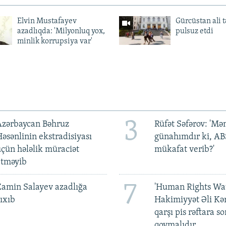
Elvin Mustafayev
Gürcüstan ali t
azadlıqda: 'Milyonluq yox,
pulsuz etdi
minlik korrupsiya var'
3
Azərbaycan Bəhruz
Rüfət Səfərov: 'M
əsənlinin ekstradisiyası
günahımdır ki, A
çün hələlik müraciət
mükafat verib?'
etməyib
7
amin Salayev azadlığa
'Human Rights Wat
ıxıb
Hakimiyyət Əli Kə
qarşı pis rəftara so
qoymalıdır