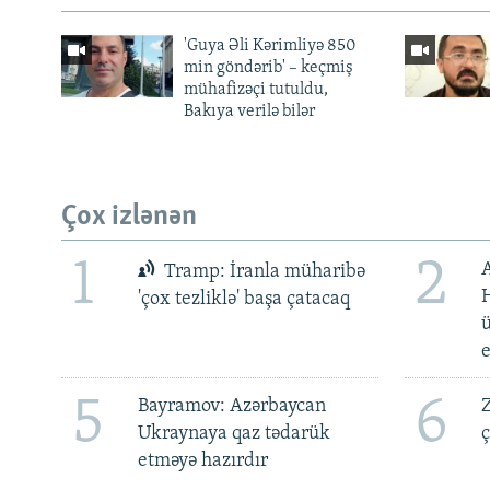
'Guya Əli Kərimliyə 850
min göndərib' – keçmiş
mühafizəçi tutuldu,
Bakıya verilə bilər
Çox izlənən
1
2
Tramp: İranla müharibə
H
'çox tezliklə' başa çatacaq
ü
5
6
Bayramov: Azərbaycan
Z
Ukraynaya qaz tədarük
ç
etməyə hazırdır