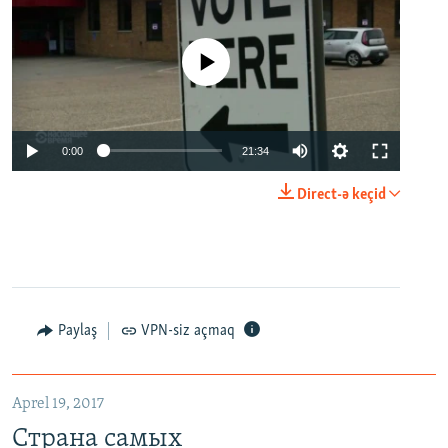
No media source currently available
0:00
21:34
Direct-ə keçid
Paylaş
VPN-siz açmaq
Aprel 19, 2017
Страна самых