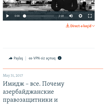
0:00
2:18
Direct-ə keçid
Paylaş
VPN-siz açmaq
May 31, 2017
Имидж – все. Почему
азербайджанские
правозащитники и