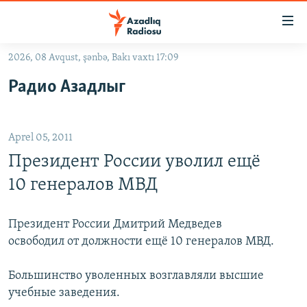
Keçid
linkləri
Əsas
2026, 08 Avqust, şənbə, Bakı vaxtı 17:09
məzmuna
GÜNDƏM
Радио Азадлыг
qayıt
#İZAHLA
Əsas
KORRUPSIOMETR
naviqasiyaya
Aprel 05, 2011
qayıt
#ƏSLINDƏ
Axtarışa
Президент России уволил ещё
FƏRQƏ BAX
keç
10 генералов МВД
QANUNI DOĞRU
ARAŞDIRMA
Президент России Дмитрий Медведев
освободил от должности ещё 10 генералов МВД.
MULTIMEDIA
RADIO ARXIV
VIDEO
Большинство уволенных возглавляли высшие
учебные заведения.
HAQQIMIZDA
FOTOQALEREYA
OXU ZALI