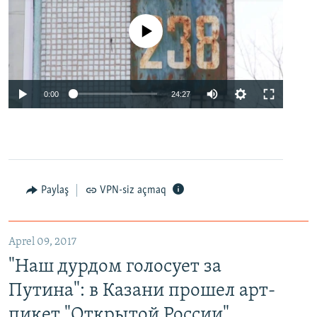
No media source currently available
0:00
24:27
Paylaş
VPN-siz açmaq
Aprel 09, 2017
"Наш дурдом голосует за
Путина": в Казани прошел арт-
пикет "Открытой России"