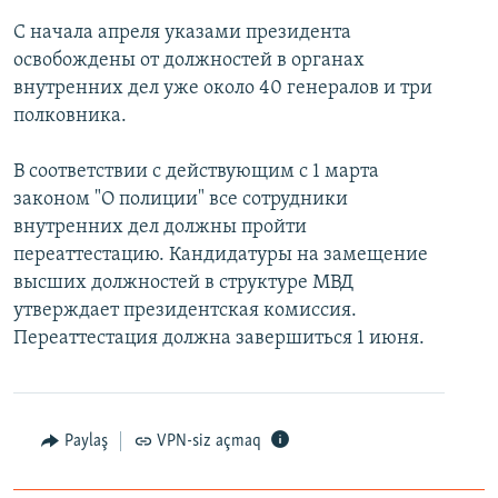
İNFOQRAFIKA
AZƏRBAYCAN ƏDƏBIYYATI KITABXANASI
MISSIYAMIZ
С начала апреля указами президента
BIZI IZLƏ
освобождены от должностей в органах
KARIKATURA
İSLAM VƏ DEMOKRATIYA
PEŞƏ ETIKASI VƏ JURNALISTIKA STANDARTLARIMIZ
внутренних дел уже около 40 генералов и три
İZ - MƏDƏNIYYƏT PROQRAMI
MATERIALLARIMIZDAN ISTIFADƏ
полковника.
AZADLIQRADIOSU MOBIL TELEFONUNUZDA
RFE/RL-in bütün saytları
В соответствии с действующим с 1 марта
BIZIMLƏ ƏLAQƏ
законом "О полиции" все сотрудники
XƏBƏR BÜLLETENLƏRIMIZ
внутренних дел должны пройти
переаттестацию. Кандидатуры на замещение
высших должностей в структуре МВД
утверждает президентская комиссия.
Переаттестация должна завершиться 1 июня.
Paylaş
VPN-siz açmaq