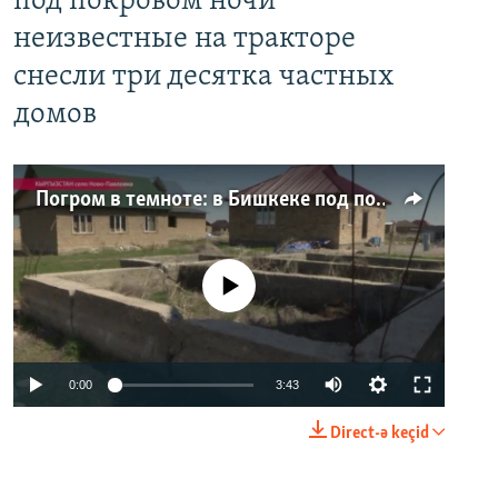
под покровом ночи
неизвестные на тракторе
снесли три десятка частных
домов
Погром в темноте: в Бишкеке под покровом ночи неизвестные на тракторе снесли три десятка частных домов
No media source currently available
0:00
3:43
Direct-ə keçid