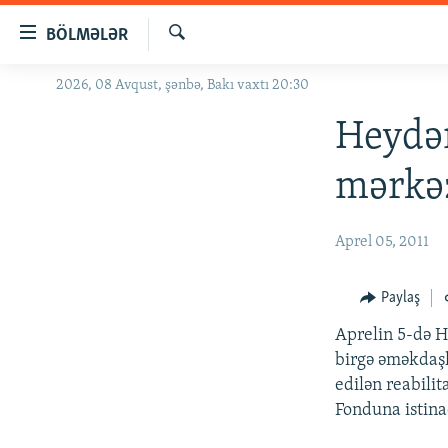
Keçid
BÖLMƏLƏR
linkləri
Axtar
Əsas
2026, 08 Avqust, şənbə, Bakı vaxtı 20:30
GÜNDƏM
məzmuna
#İZAHLA
Heydər
qayıt
Əsas
KORRUPSIOMETR
mərkəz
naviqasiyaya
#ƏSLINDƏ
qayıt
Axtarışa
FƏRQƏ BAX
Aprel 05, 2011
keç
QANUNI DOĞRU
Paylaş
ARAŞDIRMA
Aprelin 5-də H
MULTIMEDIA
birgə əməkdaşl
RADIO ARXIV
VIDEO
edilən reabili
Fonduna istin
HAQQIMIZDA
FOTOQALEREYA
OXU ZALI