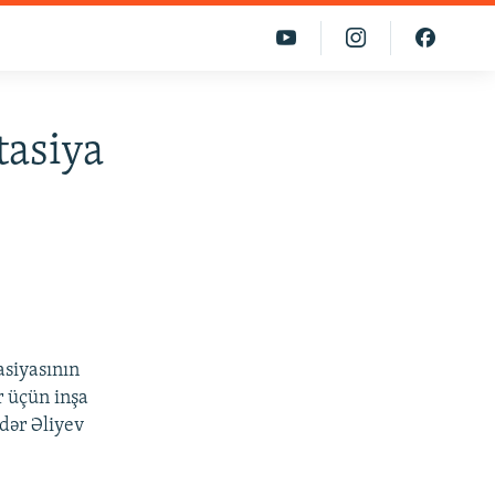
tasiya
asiyasının
r üçün inşa
dər Əliyev