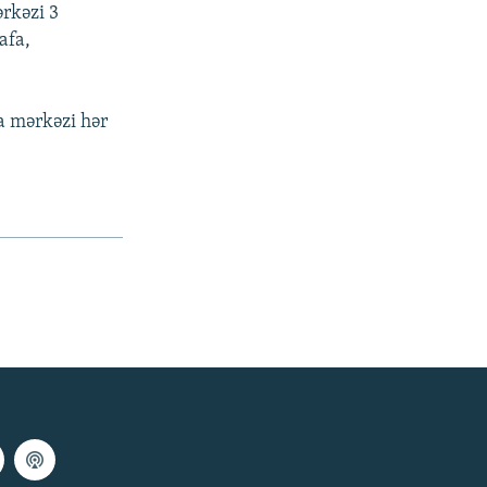
ərkəzi 3
afa,
ya mərkəzi hər