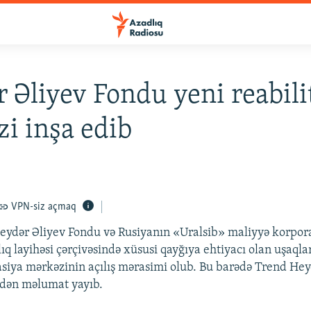
 Əliyev Fondu yeni reabili
i inşa edib
VPN-siz açmaq
eydər Əliyev Fondu və Rusiyanın «Uralsib» maliyyə korpor
ıq layihəsi çərçivəsində xüsusi qayğıya ehtiyacı olan uşaqla
tasiya mərkəzinin açılış mərasimi olub. Bu barədə Trend Hey
adən məlumat yayıb.