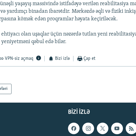
nəşli yaşayış massivində istifadəyə verilən reabilitasiya m
və yardımçı binadan ibarətdir. Mərkəzdə əqli və fiziki inkiş
rpasına kömək edən proqramlar həyata keçiriləcək.
 ehtiyacı olan uşaqlar üçün nəzərdə tutlan yeni reabilitasi
 yeniyetməni qəbul edə bilər.
VPN-siz açmaq
Bizi izlə
Çap et
rləri
BIZI IZLƏ