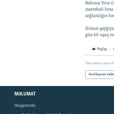
İNFOQRAFIKA
AZƏRBAYCAN ƏDƏBIYYATI KITABXANASI
MISSIYAMIZ
Bakının Yeni Gü
mərtəbəli bina 
KARIKATURA
İSLAM VƏ DEMOKRATIYA
PEŞƏ ETIKASI VƏ JURNALISTIKA
STANDARTLARIMIZ
sağlamlığın bə
İZ - MƏDƏNIYYƏT PROQRAMI
MATERIALLARIMIZDAN ISTIFADƏ
Xüsusi qayğıya
AZADLIQRADIOSU MOBIL TELEFONUNUZDA
gün 60 uşaq və
BIZIMLƏ ƏLAQƏ
Paylaş
XƏBƏR BÜLLETENLƏRIMIZ
This item is part of
Azərbaycan xəbə
MƏLUMAT
Haqqımızda