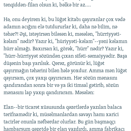
tәnqiddәn-filan olsun ki, bәlkә bir az....
Hә, onu deyirәm ki, bu lüğәt kitabı qayıranlar çox vәdә
adamın acığını elә tutdururlar ki, daha nә bilim, nә
tәhәr?! Әşi, istәyirsәn bilәsәn ki, mәsәlәn, "hürriyyәti-
kәlam" nәdir? Yazır ki, "hüriyyәti-kәlam"--yәni kәlamın
hürr almağı. Baxırsan ki, görәk, "hürr" nәdir? Yazır ki,
"hürr-hürriyyәt sözündәn çıxan sifәti-sәmaiyyәdir. Başa
düşәnin başı yarılsık. Qәrәz, görünür ki, lüğәt
qayırmağın tәhәrini bilәn hәlә yoxdur. Amma mәn lüğәt
qayırsam, çox yaxşı qayıraram. Hәr sözün mәnasını
qandırandan sonra bir vә ya iki timsal gәtirib, sözün
mәnasını lap yaxşı qandıraram. Mәsәlәn:
Elan--bir ticarәt xüsusunda qәzetlәrdә yazılan balaca
tәrifnamәdir ki, müsәlmanlardan savayı hamı xarici
tacirlәr onunla nәfbәrdar olurlar. Bu gün başmaqçı
hambarsum qәzetdә bir elan yazdırdı, amma fabrikaçı