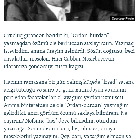
İNFOQRAFIKA
AZƏRBAYCAN ƏDƏBIYYATI KITABXANASI
MISSIYAMIZ
BIZI IZLƏ
KARIKATURA
İSLAM VƏ DEMOKRATIYA
PEŞƏ ETIKASI VƏ JURNALISTIKA STANDARTLARIMIZ
İZ - MƏDƏNIYYƏT PROQRAMI
MATERIALLARIMIZDAN ISTIFADƏ
Orucluq girәndәn bәridir ki, "Ordan-burdan"
AZADLIQRADIOSU MOBIL TELEFONUNUZDA
RFE/RL-in bütün saytları
yazmaqdan özümü elә bәri ucdan saxlayırdım. Yazmaq
BIZIMLƏ ƏLAQƏ
istәyirdim, amma ürәyim gәlmirdi. Sözün doğrusu, bәzi
әhvalatlar, mәsәlәn, Hacı Cabbar Nәsirbәyovun
XƏBƏR BÜLLETENLƏRIMIZ
idarәmizә göndәrdiyi rusca kağızı....
Hacının ramazana bir gün qalmış küçәdә "İrşad" satana
acığı tutduğu vә sairә bu günә xatirәdәyәn vә adamı
pәrt edәn fәqәrәlәr lap әl-ayağımı yerdәn üzmüşdü.
Amma bir tәrәfdәn dә elә "Ordan-burdan" yazmağım
gәlirdi ki, axırı gördüm özümü saxlaya bilmirәm. Nә
qayırım? Nәfsimә "kәs" deyә bilmәdim, oturdum
yazmağa. Sonra dedim barı, heç olmasa, dünya
mәsәlәlәrini yazmayım. Qoy, barı, yazdığım elmdәn vә