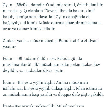
Əyan-- Böyük adamdır. O adamlardır ki, özlәrindәn bir
mәnsәb aşağı olanlara "Dәvә nalbәndә baxan kimi"
baxıb, hәmişә xoruldayarlar. Əyan qabağında әl
bağlayıb, qul kimi diz üstә oturmaq hәr bir müsәlmana
oruc vә namaz kimi vacibdir.
Әtalәt--yәni ... müsәlmançılıq. Bunun tәfsirә ehtiyacı
yoxdur.
Edam -- Bir adamı öldürmәk. Bakıda gündә
müsәlmanlar bir-iki müsәlmanı edam elәmәsәlәr, kov
deyildir, yәni adәtdәn dişarı işdir.
İctima--Bir yerә yığılmaqdır. Amma müsәlman
istilahınca, bir yerә yığılıb dalaşmaqdır. Filan ictimada
on müsәlmanın başı yarıldı vә doqquz dәfә pişto çәkildi.
İtaәt--Baş әymәk, nökәrçilik. Müsәlmanların