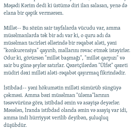
Mәşәdi Kәrim dedi ki üstümә diri ilan salasan, yenә dә
elana bir qәpik vermәrәm.
Millәt-- Bu sözün sair tayfalarda vücudu var, amma
müsәlmanlarda tәk bir adı var ki, o quru adı da
müsәlman tacirlәri әllәrindә bir rәqabәt alәti, yәni
"konkurensiya" qayırıb, mallarını rәvac etmәk istәyirlәr.
Odur ki, görürsәn "millәt başmağı", "millәt qarpızı" vә
sair bu günә şeylәr satırlar. Qәzetçilәrdәn "Ülfәt" qәzeti
müdiri dәxi millәti alәti-rәqabәt qayırmaq fikrindәdir.
İstibdad-- yәni hökumәtin millәti sümürüb süngüyә
çәkmәsi. Amma bәzi müsәlman "ülәma"larının
tәsәvvürünә görә, istibdad әmin vә asayişә deyәrlәr.
Mәsәlәn, İranda istibdad olanda әmin vә asayiş var idi,
amma indi hürriyyәt verilib deyibәn, şuluqluq
düşübdür.