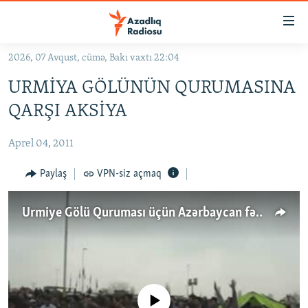
Keçid
linkləri
Əsas
2026, 07 Avqust, cümə, Bakı vaxtı 22:04
məzmuna
GÜNDƏM
URMİYA GÖLÜNÜN QURUMASINA
qayıt
#İZAHLA
Əsas
QARŞI AKSİYA
KORRUPSIOMETR
naviqasiyaya
qayıt
Aprel 04, 2011
#ƏSLINDƏ
Axtarışa
FƏRQƏ BAX
Paylaş
VPN-siz açmaq
keç
QANUNI DOĞRU
Urmiye Gölü Quruması üçün Azərbaycan fəallarinin etirazları
ARAŞDIRMA
MULTIMEDIA
RADIO ARXIV
VIDEO
HAQQIMIZDA
FOTOQALEREYA
OXU ZALI
No media source currently available