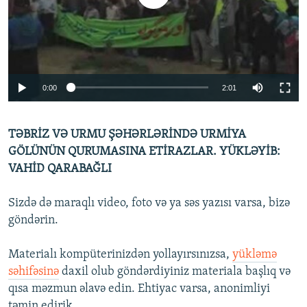
İNFOQRAFIKA
AZƏRBAYCAN ƏDƏBIYYATI KITABXANASI
MISSIYAMIZ
BIZI IZLƏ
KARIKATURA
İSLAM VƏ DEMOKRATIYA
PEŞƏ ETIKASI VƏ JURNALISTIKA STANDARTLARIMIZ
İZ - MƏDƏNIYYƏT PROQRAMI
MATERIALLARIMIZDAN ISTIFADƏ
AZADLIQRADIOSU MOBIL TELEFONUNUZDA
RFE/RL-in bütün saytları
0:00
2:01
BIZIMLƏ ƏLAQƏ
TƏBRİZ VƏ URMU ŞƏHƏRLƏRİNDƏ URMİYA
XƏBƏR BÜLLETENLƏRIMIZ
GÖLÜNÜN QURUMASINA ETİRAZLAR. YÜKLƏYİB:
VAHİD QARABAĞLI
Sizdə də maraqlı video, foto və ya səs yazısı varsa, bizə
göndərin.
Materialı kompüterinizdən yollayırsınızsa,
yükləmə
səhifəsinə
daxil olub göndərdiyiniz materiala başlıq və
qısa məzmun əlavə edin. Ehtiyac varsa, anonimliyi
təmin edirik.