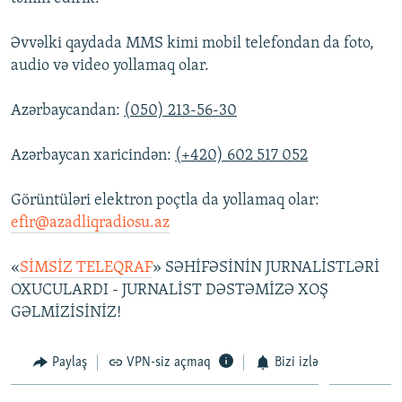
Əvvəlki qaydada MMS kimi mobil telefondan da foto,
audio və video yollamaq olar.
Azərbaycandan:
(050) 213-56-30
Azərbaycan xaricindən:
(+420) 602 517 052
Görüntüləri elektron poçtla da yollamaq olar:
efir@azadliqradiosu.az
«
SİMSİZ TELEQRAF
» SƏHİFƏSİNİN JURNALİSTLƏRİ
OXUCULARDI - JURNALİST DƏSTƏMİZƏ XOŞ
GƏLMİZİSİNİZ!
Paylaş
VPN-siz açmaq
Bizi izlə