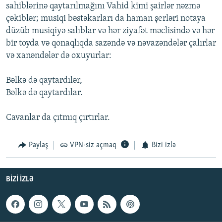
sahiblәrinә qaytarılmağını Vahid kimi şairlәr nәzmә
çәkiblәr; musiqi bәstәkarları da haman şerlәri notaya
düzüb musiqiyә salıblar vә hәr ziyafәt mәclisindә vә hәr
bir toyda vә qonaqlıqda sazәndә vә nәvazәndәlәr çalırlar
vә xanәndәlәr dә oxuyurlar:
Bәlkә dә qaytardılәr,
Bәlkә dә qaytardılar.
Cavanlar da çıtmıq çırtırlar.
Paylaş
VPN-siz açmaq
Bizi izlə
BIZI IZLƏ