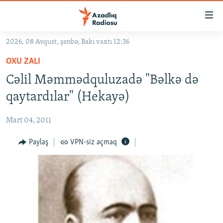
Keçid
linkləri
Əsas
2026, 08 Avqust, şənbə, Bakı vaxtı 12:36
məzmuna
GÜNDƏM
OXU ZALI
qayıt
#İZAHLA
Əsas
Cəlil Məmmədquluzadə "Bəlkə də
KORRUPSIOMETR
naviqasiyaya
qaytardılar" (Hekayə)
qayıt
#ƏSLINDƏ
Axtarışa
Mart 04, 2011
FƏRQƏ BAX
keç
QANUNI DOĞRU
Paylaş
VPN-siz açmaq
ARAŞDIRMA
MULTIMEDIA
RADIO ARXIV
VIDEO
HAQQIMIZDA
FOTOQALEREYA
OXU ZALI