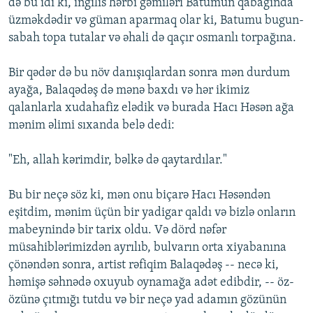
dә bu idi ki, ingilis hәrbi gәmilәri Batumun qabağında
üzmәkdәdir vә güman aparmaq olar ki, Batumu bugun-
sabah topa tutalar vә әhali dә qaçır osmanlı torpağına.
Bir qәdәr dә bu növ danışıqlardan sonra mәn durdum
ayağa, Balaqәdәş dә mәnә baxdı vә hәr ikimiz
qalanlarla xudahafiz elәdik vә burada Hacı Hәsәn ağa
mәnim әlimi sıxanda belә dedi:
"Eh, allah kәrimdir, bәlkә dә qaytardılar."
Bu bir neçә söz ki, mәn onu biçarә Hacı Hәsәndәn
eşitdim, mәnim üçün bir yadigar qaldı vә bizlә onların
mabeynindә bir tarix oldu. Vә dörd nәfәr
müsahiblәrimizdәn ayrılıb, bulvarın orta xiyabanına
çönәndәn sonra, artist rәfiqim Balaqәdәş -- necә ki,
hәmişә sәhnәdә oxuyub oynamağa adәt edibdir, -- öz-
özünә çıtmığı tutdu vә bir neçә yad adamın gözünün