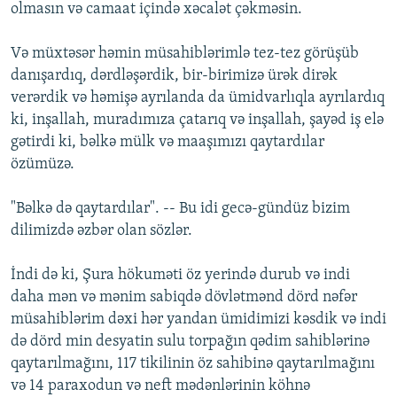
olmasın vә camaat içindә xәcalәt çәkmәsin.
Vә müxtәsәr hәmin müsahiblәrimlә tez-tez görüşüb
danışardıq, dәrdlәşәrdik, bir-birimizә ürәk dirәk
verәrdik vә hәmişә ayrılanda da ümidvarlıqla ayrılardıq
ki, inşallah, muradımıza çatarıq vә inşallah, şayәd iş elә
gәtirdi ki, bәlkә mülk vә maaşımızı qaytardılar
özümüzә.
"Bәlkә dә qaytardılar". -- Bu idi gecә-gündüz bizim
dilimizdә әzbәr olan sözlәr.
İndi dә ki, Şura hökumәti öz yerindә durub vә indi
daha mәn vә mәnim sabiqdә dövlәtmәnd dörd nәfәr
müsahiblәrim dәxi hәr yandan ümidimizi kәsdik vә indi
dә dörd min desyatin sulu torpağın qәdim sahiblәrinә
qaytarılmağını, 117 tikilinin öz sahibinә qaytarılmağını
vә 14 paraxodun vә neft mәdәnlәrinin köhnә