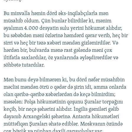
Bu minvalla hәmin dörd әks-inqilabçılarla mәn
müsahib oldum. Çün bunlar bilirdilәr ki, mәnim
әyalımın 4.000 desyatin sulu yerini hökumәt alıbdır,
bu sәbәbdәn mәni özlәrinә hәmdәrd qәrar verib, heç bir
sirri vә heç bir tәzә xәbәri mәndәn gizlәmirdilәr. Vә
hәrdәn bir, bulvarda mәnә rast gәlәndә mәni çox
iltifatla saxlardılar, öz yanlarında әylәşdirәrdilәr vә
söhbәtә tutardılar.
Mәn bunu deyә bilmәrәm ki, bu dörd nәfәr müsahibin
mәclisi mәndәn ötrü o qәdәr dә şirin idi, amma onlarda
olan qәribә-qәribә xәbәrlәrdәn dә keçә bilmirdim;
mәsәlәn: Polşa hökumәtinin qoşunu Şuralar torpağını
keçib, bir neçә şәhәrini alıbdır. İngilis gәmilәri gәlib
dayanıb Arxangelski şәhәrinә. Antanta hökumәtlәri
müttәfiqәn Şuraları әhatә ediblәr. Moskvanın özündә
çox böyük vә pünhan daxili qarışıqlıqlar var....