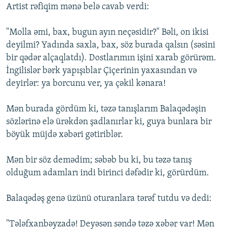
Artist rәfiqim mәnә belә cavab verdi:
"Molla әmi, bax, bugun ayın neçәsidir?" Bәli, on ikisi
deyilmi? Yadında saxla, bax, söz burada qalsın (sәsini
bir qәdәr alçaqlatdı). Dostlarımın işini xarab görürәm.
İngilislәr bәrk yapışıblar Çiçerinin yaxasından vә
deyirlәr: ya borcunu ver, ya çәkil kәnara!
Mәn burada gördüm ki, tәzә tanışlarım Balaqәdәşin
sözlәrinә elә ürәkdәn şadlanırlar ki, guya bunlara bir
böyük müjdә xәbәri gәtiriblәr.
Mәn bir söz demәdim; sәbәb bu ki, bu tәzә tanış
olduğum adamları indi birinci dәfәdir ki, görürdüm.
Balaqәdәş genә üzünü oturanlara tәrәf tutdu vә dedi:
"Tәlәfxanbәyzadә! Deyәsәn sәndә tәzә xәbәr var! Mәn