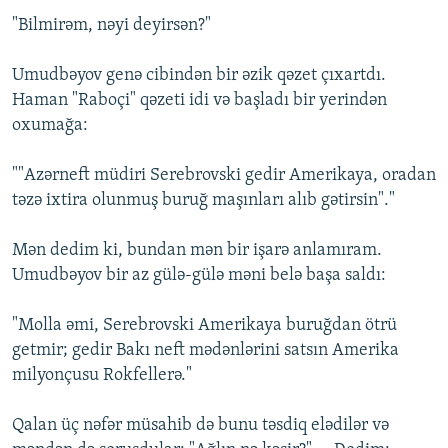
"Bilmirәm, nәyi deyirsәn?"
Umudbәyov genә cibindәn bir әzik qәzet çıxartdı.
Haman "Raboçi" qәzeti idi vә başladı bir yerindәn
oxumağa:
""Azәrneft müdiri Serebrovski gedir Amerikaya, oradan
tәzә ixtira olunmuş buruğ maşınları alıb gәtirsin"."
Mәn dedim ki, bundan mәn bir işarә anlamıram.
Umudbәyov bir az gülә-gülә mәni belә başa saldı:
"Molla әmi, Serebrovski Amerikaya buruğdan ötrü
getmir; gedir Bakı neft mәdәnlәrini satsın Amerika
milyonçusu Rokfellerə."
Qalan üç nәfәr müsahib dә bunu tәsdiq elәdilәr vә