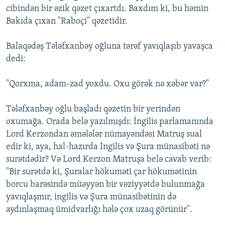
cibindәn bir әzik qәzet çıxartdı. Baxdım ki, bu hәmin
Bakıda çıxan "Raboçi" qәzetidir.
Balaqәdәş Tәlәfxanbәy oğluna tәrәf yavıqlaşıb yavaşca
dedi:
"Qorxma, adam-zad yoxdu. Oxu görәk nә xәbәr var?"
Tәlәfxanbәy oğlu başladı qәzetin bir yerindәn
oxumağa. Orada belә yazılmışdı: İngilis parlamanında
Lord Kerzondan әmәlәlәr nümayәndәsi Matruş sual
edir ki, aya, hal-hazırda İngilis vә Şura münasibәti nә
surәtdәdir? Vә Lord Kerzon Matruşa belә cavab verib:
"Bir surәtdә ki, Şuralar hökumәti çar hökumәtinin
borcu barәsindә müәyyәn bir vәziyyәtdә bulunmağa
yavıqlaşmır, ingilis vә Şura münasibәtinin dә
aydınlaşmaq ümidvarlığı hәlә çox uzaq görünür".