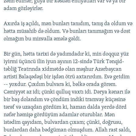
zәnn edirlәr; guya bir kәsdәn ehtiyatları var vә ya bir
adam gözlәyirlәr.
Axırda iş açıldı, mәn bunları tanıdım, tanış da oldum vә
hәtta müsahib dә oldum. Vә bunları tanımağım vә dost
olmağım bu minvalla әmәlә gәldi.
Bir gün, hәtta tarixi dә yadımdadır ki, min doqquz yüz
iyirmi üçüncü ilin iyun ayının 12-sindә Türk Tәnqid-
tәbliğ Teatrında xidmәtdә olan mәşhur Azәrbaycan
artisti Balaqәdәşi bir işdәn ötrü axtarırdım. Evә getdim
-- yoxdur. Çıxdım bulvara ki, bәlkә orada görәm.
Cәmiyyәt az idi; çünki qulluq vaxtı idi. Dәrya kәnarı ilә
bir baş dolandım vә çöndüm indiki tramvay küçәsinә
tәrәf vә uzaqdan gördüm ki, haman dalda yerdә dörd
nәfәr hәmişә gördüyüm adamlar oturublar. Mәn
istәdim qayıdam, bulvardan çıxam; çünki, doğrusu,
bunlardan daha bәdgüman olmuşdum. Allah rast saldı,