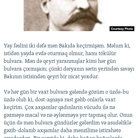
İNFOQRAFIKA
AZƏRBAYCAN ƏDƏBIYYATI KITABXANASI
MISSIYAMIZ
BIZI IZLƏ
KARIKATURA
İSLAM VƏ DEMOKRATIYA
PEŞƏ ETIKASI VƏ JURNALISTIKA STANDARTLARIMIZ
İZ - MƏDƏNIYYƏT PROQRAMI
MATERIALLARIMIZDAN ISTIFADƏ
AZADLIQRADIOSU MOBIL TELEFONUNUZDA
RFE/RL-in bütün saytları
Yay fәslini iki dәfә mәn Bakıda keçirmişәm. Mәlum ki,
BIZIMLƏ ƏLAQƏ
istidәn yayda evdә oturmaq olmur, hamı tökülür
bulvara. Mәn dә qeyri yaranmışlar kimi hәr gün
XƏBƏR BÜLLETENLƏRIMIZ
bulvara çıxmışam; çünki dәryanın sәrin yerindәn savayı
Bakının istisindәn qeyri bir nicat yoxdur.
Vә hәr gün bir vaxt bulvara gәlәndә gözüm o üzdә-bu
üzdә olub ki, dost-aşnaya rast gәlib onlarla vaxt
keçirim. Çox axşamlar qadınların vücudu ilә nә
gәzmәyә macal vә nә әylәnmәyә yer tapmaq olur. Onun
üçün dә mәn bulvara gündüzlәr gәlәrdim vә asudәliklә
gәzib-dolanıb axşamlar daha mәnzilimә istirahәtә