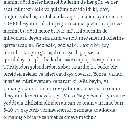
mәnim dörd nәfәr hәmsöhbәtlәrim dә hәr gün vә hәr
saat müntәzir idik vә qulağımız sәsdә idi ki, bax,
bugun-sabah iş bir tәhәr olacaq ki, mәnim әyalımın da
4.000 desyatin sulu torpağını özümә qaytaracaqlar vә
mәnim bu dörd nәfәr bulvar müsahiblәrimin dә
milyonlara dәyәn әmlakını vә neft mәdәnlәrini özlәrinә
qaytaracaqlar. Gözlәdik, gözlәdik ... axırı bir şey
olmadı. Hәr gün görüşüb danışırdıq, qәzetlәri
qurtdalayardıq ki, bәlkә bir işarә tapaq. Avropadan vә
Türkiyәdәn gәlәndәrdәn xәbәr tutardıq ki, bәlkә bir
tәrәfdәn gәlәlәr vә işlәri qaydaya qoyalar. Yoxsa, vallah,
insaf vә mürüvvәtdәn kәnardır ki, Ağa bәyin, ya
Çahangir xanın on min desyatinindәn özünә barı min
desyatin dә vermәyәlәr; ya Musa Nağıyevin iki yüz otuz
yeddi әla tikilisini әlindәn alasan vә onun varisinә, barı
5-10 ev qaytarıb vermәyәsәn ki, zәhmәtә adәtkәrdә
olmamış o biçarә zәhmәt çәkmәyә mәcbur