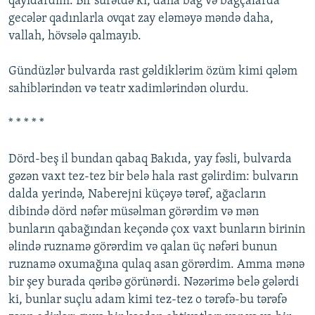
qayıdardım. Bir surәtdә ki, daha bağ vә bağçalarda
gecәlәr qadınlarla ovqat zay elәmәyә mәndә daha,
vallah, hövsәlә qalmayıb.
Gündüzlәr bulvarda rast gәldiklәrim özüm kimi qәlәm
sahiblәrindәn vә teatr xadimlәrindәn olurdu.
* * * * *
Dörd-beş il bundan qabaq Bakıda, yay fәsli, bulvarda
gәzәn vaxt tez-tez bir belә hala rast gәlirdim: bulvarın
dalda yerindә, Naberejni küçәyә tәrәf, ağacların
dibindә dörd nәfәr müsәlman görәrdim vә mәn
bunların qabağından keçәndә çox vaxt bunların birinin
әlindә ruznamә görәrdim vә qalan üç nәfәri bunun
ruznamә oxumağına qulaq asan görәrdim. Amma mәnә
bir şey burada qәribә görünәrdi. Nәzәrimә belә gәlәrdi
ki, bunlar suçlu adam kimi tez-tez o tәrәfә-bu tәrәfә