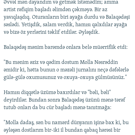
Әvvәl mәn dayandım vә getmәk istәmәdim; amma
artist rәfiqim başladı әlimdәn çәkmәyә. Bir az
yavıqlaşdıq. Oturanların biri ayağa durdu vә Balaqәdәşi
sәslәdi. Yetişdik, salam verdik, hamısı qalxdılar ayağa
vә bizә öz yerlәrini tәklif etdilәr. Әylәşdik.
Balaqәdәş mәnim barәmdә onlara belә müәrriflik etdi:
"Bu mәnim әziz vә qәdim dostum Molla Nәsrәddin
әmidir ki, hәtta bunun o mәzәli jurnalını neçә dәfәlәrlә
gülә-gülә oxumusunuz vә oxuya-oxuya gülmüsünüz."
Hamısı diqqәtlә üzümә baxırdılar vә "bәli, bәli"
deyirdilәr. Bundan sonra Balaqәdәş üzünü mәnә tәrәf
tutub onları da bu cür başladı mәnә tanıtmağa:
"Molla dadaş, sәn bu namәrd dünyanın işinә bax ki, bu
әylәşәn dostlarım bir-iki il bundan qabaq hәrәsi bir