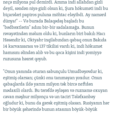
neçә milyona pul demirdi. Amma indi allahdan gizli
deyil, sәndәn niyә gizli olsun ki, Şura hökumәti indi bu
biçarәlәri papiros puluna möhtac elәyibdi. Ay namәrd
dünya!" -- Vә burada Balaqәdәş başladı bu
"bәdbәxtlәrin" adını bir-bir sadalamağa. Bunun
rәvayәtindәn mәlum oldu ki, bunların biri bakılı Hacı
Hәsәndir ki, Oktyabr inqilabından qabaq onun Bakıda
14 karvansarası vә 137 tikilisi vardı ki, indi hökumәt
hamısını әlindәn alıb vә bu qoca kişini indi yomiyyә
ruzusuna hәsrәt qoyub.
"Onun yanında oturan sabunçulu Umudbәyovdur ki,
eşitmiş olarsan; çünki onu tanımayan yoxdur. Onun
qabaqlarda ildә yarım milyon tәk bircә neftdәn
mәdaxili olardı. Bu tәrәfdә әylәşәn vә ruznamә oxuyan
cavan mәşhur milyonçu vә un taciri Tәlәfxanbәy
oğludur ki, bunu da gәrәk eşitmiş olasan. Rusiyanın hәr
bir böyük şәhәrindә bunun atasının böyük-böyük