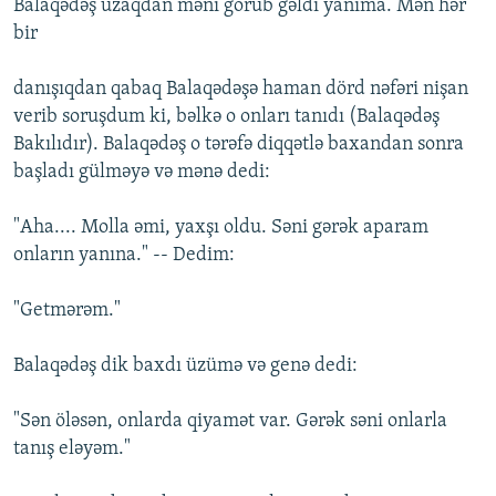
Balaqәdәş uzaqdan mәni görüb gәldi yanıma. Mәn hәr
bir
danışıqdan qabaq Balaqәdәşә haman dörd nәfәri nişan
verib soruşdum ki, bәlkә o onları tanıdı (Balaqәdәş
Bakılıdır). Balaqәdәş o tәrәfә diqqәtlә baxandan sonra
başladı gülmәyә vә mәnә dedi:
"Aha.... Molla әmi, yaxşı oldu. Sәni gәrәk aparam
onların yanına." -- Dedim:
"Getmәrәm."
Balaqәdәş dik baxdı üzümә vә genә dedi:
"Sәn ölәsәn, onlarda qiyamәt var. Gәrәk sәni onlarla
tanış elәyәm."