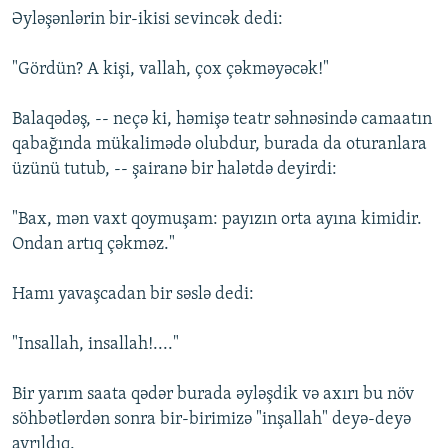
Әylәşәnlәrin bir-ikisi sevincәk dedi:
"Gördün? A kişi, vallah, çox çәkmәyәcәk!"
Balaqәdәş, -- neçә ki, hәmişә teatr sәhnәsindә camaatın
qabağında mükalimәdә olubdur, burada da oturanlara
üzünü tutub, -- şairanә bir halәtdә deyirdi:
"Bax, mәn vaxt qoymuşam: payızın orta ayına kimidir.
Ondan artıq çәkmәz."
Hamı yavaşcadan bir sәslә dedi:
"Insallah, insallah!...."
Bir yarım saata qәdәr burada әylәşdik vә axırı bu növ
söhbәtlәrdәn sonra bir-birimizә "inşallah" deyә-deyә
ayrıldıq.