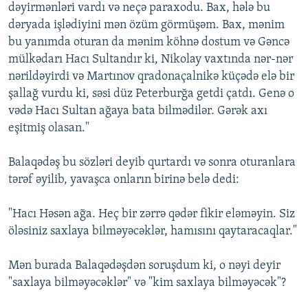
dәyirmәnlәri vardı vә neçә paraxodu. Bax, hәlә bu
dәryada işlәdiyini mәn özüm görmüşәm. Bax, mәnim
bu yanımda oturan da mәnim köhnә dostum vә Gәncә
mülkәdarı Hacı Sultandır ki, Nikolay vaxtında nәr-nәr
nәrildәyirdi vә Martınov qradonaçalnikә küçәdә elә bir
şallağ vurdu ki, sәsi düz Peterburğa getdi çatdı. Genә o
vәdә Hacı Sultan ağaya bata bilmәdilәr. Gәrәk axı
eşitmiş olasan."
Balaqәdәş bu sözlәri deyib qurtardı vә sonra oturanlara
tәrәf әyilib, yavaşca onların birinә belә dedi:
"Hacı Hәsәn ağa. Heç bir zәrrә qәdәr fikir elәmәyin. Siz
ölәsiniz saxlaya bilmәyәcәklәr, hamısını qaytaracaqlar."
Mәn burada Balaqәdәşdәn soruşdum ki, o nәyi deyir
"saxlaya bilmәyәcәklәr" vә "kim saxlaya bilmәyәcәk"?