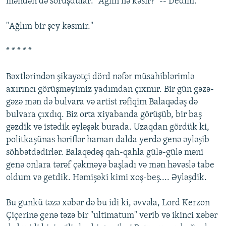
mәndәn dә soruşdular: "Ağlın nә kәsir?" -- Dedim:
"Ağlım bir şey kәsmir."
* * * * *
Bәxtlәrindәn şikayәtçi dörd nәfәr müsahiblәrimlә
axırıncı görüşmәyimiz yadımdan çıxmır. Bir gün gәzә-
gәzә mәn dә bulvara vә artist rәfiqim Balaqәdәş dә
bulvara çıxdıq. Biz orta xiyabanda görüşüb, bir baş
gәzdik vә istәdik әylәşәk burada. Uzaqdan gördük ki,
politkaşünas hәriflәr haman dalda yerdә genә әylәşib
söhbәtdәdirlәr. Balaqәdәş qah-qahla gülә-gülә mәni
genә onlara tәrәf çәkmәyә başladı vә mәn hәvәslә tabe
oldum vә getdik. Hәmişәki kimi xoş-beş.... Әylәşdik.
Bu gunkü tәzә xәbәr dә bu idi ki, әvvәla, Lord Kerzon
Çiçerinə genә tәzә bir "ultimatum" verib vә ikinci xәbәr