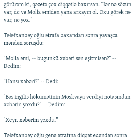
görürәm ki, qәzetә çox diqqәtlә baxırsan. Hәr nә sözün
var, de vә Molla әmidәn yana arxayın ol. Oxu görәk nә
var, nә yox."
Tәlәfxanbәy oğlu әtrafa baxandan sonra yavaşca
mәndәn soruşdu:
"Molla әmi, -- bugunkü xәbәri sәn eşitmisәn?" --
Dedim:
"Hansı xәbәri?" -- Dedi:
"Bәs ingilis hökumәtinin Moskvaya verdiyi notasından
xәbәrin yoxdu?" -- Dedim:
"Xeyr, xәbәrim yoxdu."
Tәlәfxanbәy oğlu genә әtrafına diqqәt edәndәn sonra