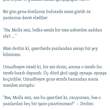
Bir gün genә dostlarım bulvarda mәni görüb öz
yanlarına dәvәt elәdilәr:
"Hә, Molla әmi, bәlkә sәndә bir tәzә xәbәrdәn zaddan
ola?...."
Mәn dedim ki, qәzetlәrdә yazılandan savayı bir şey
bilmirәm.
Umudbәyov istәdi ki, bir söz desin, amma o tәrәfә-bu
tәrәfә baxıb dayandı. Üç-dörd şkol uşağı oynaşa-oynaşa
keçirdilәr. Umudbәyov genә әtrafa baxandan sonra
mәndәn soruşdu:
"Bәs, Molla әmi, sәn bu qәzetlәri ki, oxuyursan, bәs o
yazılardan heç bir işarә çıxartmırsan?" -- Dedim: