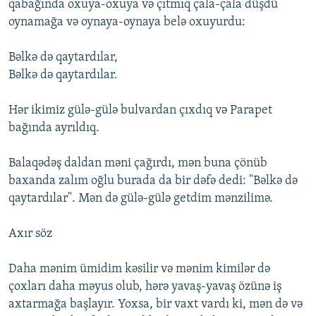
qabağında oxuya-oxuya vә çıtmıq çala-çala düşdü
oynamağa vә oynaya-oynaya belә oxuyurdu:
Bәlkә dә qaytardılar,
Bәlkә dә qaytardılar.
Hәr ikimiz gülә-gülә bulvardan çıxdıq vә Parapet
bağında ayrıldıq.
Balaqәdәş daldan mәni çağırdı, mәn buna çönüb
baxanda zalım oğlu burada da bir dәfә dedi: "Bәlkә dә
qaytardılar". Mәn dә gülә-gülә getdim mәnzilimә.
Axır söz
Daha mәnim ümidim kәsilir vә mәnim kimilәr dә
çoxları daha mәyus olub, hәrә yavaş-yavaş özünә iş
axtarmağa başlayır. Yoxsa, bir vaxt vardı ki, mәn dә vә