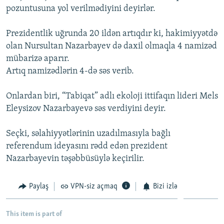
pozuntusuna yol verilmədiyini deyirlər.
İNFOQRAFIKA
AZƏRBAYCAN ƏDƏBIYYATI KITABXANASI
MISSIYAMIZ
BIZI IZLƏ
KARIKATURA
İSLAM VƏ DEMOKRATIYA
PEŞƏ ETIKASI VƏ JURNALISTIKA STANDARTLARIMIZ
Prezidentlik uğrunda 20 ildən artıqdır ki, hakimiyyətdə
olan Nursultan Nazarbayev də daxil olmaqla 4 namizəd
İZ - MƏDƏNIYYƏT PROQRAMI
MATERIALLARIMIZDAN ISTIFADƏ
mübarizə aparır.
AZADLIQRADIOSU MOBIL TELEFONUNUZDA
RFE/RL-in bütün saytları
Artıq namizədlərin 4-də səs verib.
BIZIMLƏ ƏLAQƏ
Onlardan biri, “Tabiqat” adlı ekoloji ittifaqın lideri Mels
XƏBƏR BÜLLETENLƏRIMIZ
Eleysizov Nazarbayevə səs verdiyini deyir.
Seçki, səlahiyyətlərinin uzadılmasıyla bağlı
referendum ideyasını rədd edən prezident
Nazarbayevin təşəbbüsüylə keçirilir.
Paylaş
VPN-siz açmaq
Bizi izlə
This item is part of