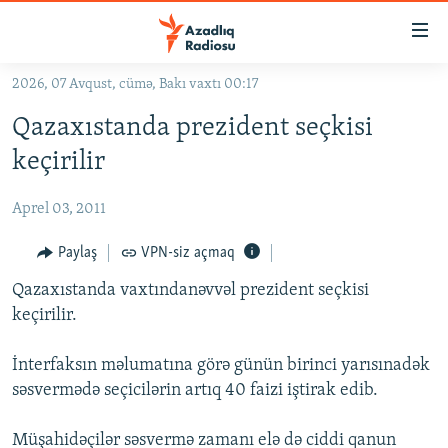
Keçid
linkləri
Əsas
2026, 07 Avqust, cümə, Bakı vaxtı 00:17
məzmuna
GÜNDƏM
Qazaxıstanda prezident seçkisi
qayıt
#İZAHLA
Əsas
keçirilir
KORRUPSIOMETR
naviqasiyaya
qayıt
Aprel 03, 2011
#ƏSLINDƏ
Axtarışa
FƏRQƏ BAX
Paylaş
VPN-siz açmaq
keç
QANUNI DOĞRU
Qazaxıstanda vaxtındanəvvəl prezident seçkisi
keçirilir.
ARAŞDIRMA
MULTIMEDIA
İnterfaksın məlumatına görə günün birinci yarısınadək
səsvermədə seçicilərin artıq 40 faizi iştirak edib.
RADIO ARXIV
VIDEO
HAQQIMIZDA
FOTOQALEREYA
OXU ZALI
Müşahidəçilər səsvermə zamanı elə də ciddi qanun