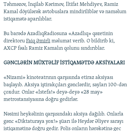
Təhməzov, İnqilab Kərimov, İltifat Mehdiyev, Ramiz
Kamal döyülərək avtobuslara mindiriliblər və naməlum
istiqamətə aparılıblar.
Bu barədə AzadlıqRadiosuna «Azadlıq» qəzetinin
direktoru
Faiq Əmirli
məlumat verib. O bildirib ki,
AXCP fəalı Ramiz Kamalın qolunu sındırıblar.
GƏNCLƏRİN MÜXTƏLİF İSTİQAMƏTDƏ AKSİYALARI
«Nizami» kinoteatrının qarşısında etiraz aksiyası
başlayıb. Aksiya iştirakçıları gənclərdir, sayları 100-dən
çoxdur. Onlar «İstefa!» deyə-deyə «28 may»
metrostansiyasına doğru gedirlər.
Nəsimi heykəlinin qarşısındakı aksiya dağılıb. Onlarla
gənc «Diktaturaya yox!» şüarı ilə Heydər Əliyev sarayı
istiqamətinə doğru gedir. Polis onların hərəkətinə gec