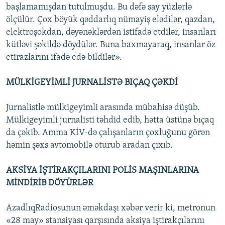
başlamamışdan tutulmuşdu. Bu dəfə say yüzlərlə
ölçülür. Çox böyük qəddarlıq nümayiş elədilər, qazdan,
elektroşokdan, dəyənəklərdən istifadə etdilər, insanları
kütləvi şəkildə döydülər. Buna baxmayaraq, insanlar öz
etirazlarını ifadə edə bildilər».
MÜLKİGEYİMLİ JURNALİSTƏ BIÇAQ ÇƏKDİ
Jurnalistlə mülkigeyimli arasında mübahisə düşüb.
Mülkigeyimli jurnalisti təhdid edib, hətta üstünə bıçaq
da çəkib. Amma KİV-də çalışanların çoxluğunu görən
həmin şəxs avtomobilə oturub aradan çıxıb.
AKSİYA İŞTİRAKÇILARINI POLİS MAŞINLARINA
MİNDİRİB DÖYÜRLƏR
AzadlıqRadiosunun əməkdaşı xəbər verir ki, metronun
«28 may» stansiyası qarşısında aksiya iştirakçılarını