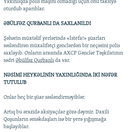
Yaxınlıqda polis maşını olmadığı üçün onu taksiyə
oturdub aparıblar.
ƏBÜLFƏZ QURBANLI DA SAXLANILDI
Şəhərin müxtəlif yerlərində «İstefa!» şüarları
səsləndirən müxalifətçi gənclərdən bir neçəsini polis
saxlayıb. Onların arasında AXCP Gənclər Təşkilatının
sədri
Əbülfəz Qurbanlı
da var.
NƏSİMİ HEYKƏLİNİN YAXINLIĞINDA İKİ NƏFƏR
TUTULUB
Onlar heç bir şüar səsləndirməyiblər.
Artıq bu ərazidə aksiyaçılar gözə dəymir. Daxili
Qoşunların əməkdaşları isə bir yerə yığışmağa
başlayıblar.