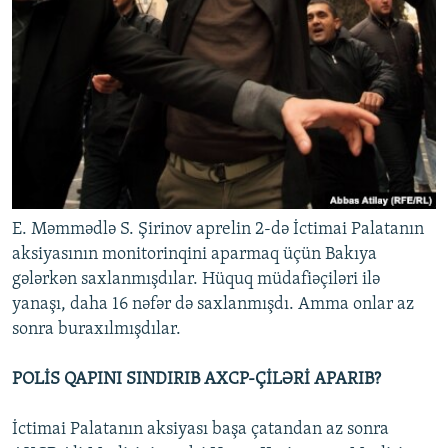
E. Məmmədlə S. Şirinov aprelin 2-də İctimai Palatanın
aksiyasının monitorinqini aparmaq üçün Bakıya
gələrkən saxlanmışdılar. Hüquq müdafiəçiləri ilə
yanaşı, daha 16 nəfər də saxlanmışdı. Amma onlar az
sonra buraxılmışdılar.
POLİS QAPINI SINDIRIB AXCP-ÇİLƏRİ APARIB?
İctimai Palatanın aksiyası başa çatandan az sonra