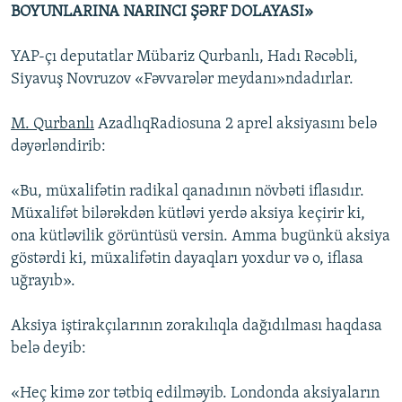
BOYUNLARINA NARINCI ŞƏRF DOLAYASI»
YAP-çı deputatlar Mübariz Qurbanlı, Hadı Rəcəbli,
Siyavuş Novruzov «Fəvvarələr meydanı»ndadırlar.
M. Qurbanlı
AzadlıqRadiosuna 2 aprel aksiyasını belə
dəyərləndirib:
«Bu, müxalifətin radikal qanadının növbəti iflasıdır.
Müxalifət bilərəkdən kütləvi yerdə aksiya keçirir ki,
ona kütləvilik görüntüsü versin. Amma bugünkü aksiya
göstərdi ki, müxalifətin dayaqları yoxdur və o, iflasa
uğrayıb».
Aksiya iştirakçılarının zorakılıqla dağıdılması haqdasa
belə deyib:
«Heç kimə zor tətbiq edilməyib. Londonda aksiyaların