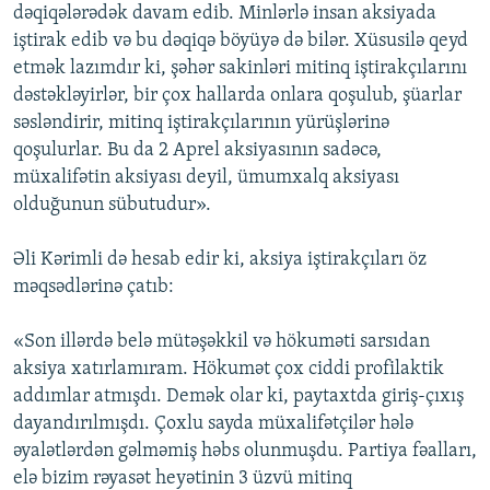
dəqiqələrədək davam edib. Minlərlə insan aksiyada
iştirak edib və bu dəqiqə böyüyə də bilər. Xüsusilə qeyd
etmək lazımdır ki, şəhər sakinləri mitinq iştirakçılarını
dəstəkləyirlər, bir çox hallarda onlara qoşulub, şüarlar
səsləndirir, mitinq iştirakçılarının yürüşlərinə
qoşulurlar. Bu da 2 Aprel aksiyasının sadəcə,
müxalifətin aksiyası deyil, ümumxalq aksiyası
olduğunun sübutudur».
Əli Kərimli də hesab edir ki, aksiya iştirakçıları öz
məqsədlərinə çatıb:
«Son illərdə belə mütəşəkkil və hökuməti sarsıdan
aksiya xatırlamıram. Hökumət çox ciddi profilaktik
addımlar atmışdı. Demək olar ki, paytaxtda giriş-çıxış
dayandırılmışdı. Çoxlu sayda müxalifətçilər hələ
əyalətlərdən gəlməmiş həbs olunmuşdu. Partiya fəalları,
elə bizim rəyasət heyətinin 3 üzvü mitinq