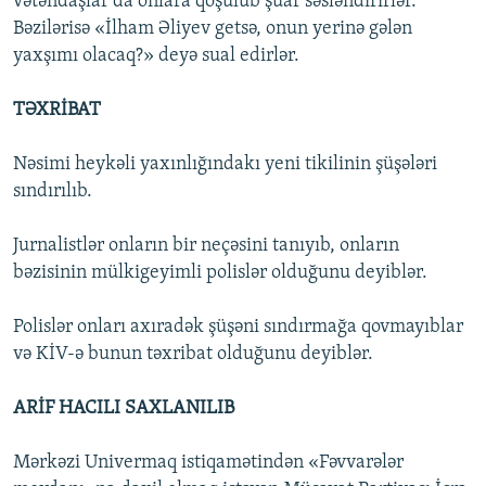
vətəndaşlar da onlara qoşulub şüar səsləndirirlər.
Bəzilərisə «İlham Əliyev getsə, onun yerinə gələn
yaxşımı olacaq?» deyə sual edirlər.
TƏXRİBAT
Nəsimi heykəli yaxınlığındakı yeni tikilinin şüşələri
sındırılıb.
Jurnalistlər onların bir neçəsini tanıyıb, onların
bəzisinin mülkigeyimli polislər olduğunu deyiblər.
Polislər onları axıradək şüşəni sındırmağa qovmayıblar
və KİV-ə bunun təxribat olduğunu deyiblər.
ARİF HACILI SAXLANILIB
Mərkəzi Univermaq istiqamətindən «Fəvvarələr