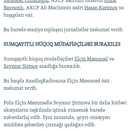
Şahvələd Çobanoğlu
, AXCP sədrinin müavini
Gözəl
Bayramlı
, AXCP Ali Məclisinin sədri
Həsən Kərimov
və
başqaları var.
Bu barədə əraziyə toplaşan jurnalistlər məlumat verib.
SUMQAYITLI HÜQUQ MÜDAFİƏÇİLƏRİ BURAXILDI
Sumqayıtlı hüquq müdafiəçiləri
Elçin Məmməd
və
Seymur Şirinov
azadlığa buraxılıb.
Bu haqda AzadlıqRadiosuna Elçin Məmməd özü
məlumat verib.
Polis Elçin Məmmədlə Seymur Şirinova bir daha kütləvi
aksiyaların təşkilində iştirak etməmək barədə
xəbərdarlıq edib. Eyni zamanda, qeyri-müəyyən
müddətə şəhərdən çıxmağı qadağan edib.