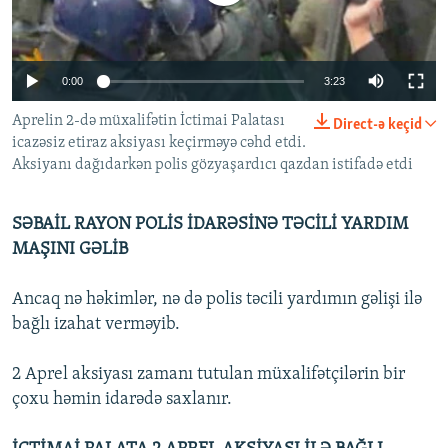
İNFOQRAFIKA
AZƏRBAYCAN ƏDƏBIYYATI KITABXANASI
MISSIYAMIZ
BIZI IZLƏ
KARIKATURA
İSLAM VƏ DEMOKRATIYA
PEŞƏ ETIKASI VƏ JURNALISTIKA STANDARTLARIMIZ
0:00
3:23
İZ - MƏDƏNIYYƏT PROQRAMI
MATERIALLARIMIZDAN ISTIFADƏ
Aprelin 2-də müxalifətin İctimai Palatası
Direct-ə keçid
AZADLIQRADIOSU MOBIL TELEFONUNUZDA
RFE/RL-in bütün saytları
icazəsiz etiraz aksiyası keçirməyə cəhd etdi.
BIZIMLƏ ƏLAQƏ
Aksiyanı dağıdarkən polis gözyaşardıcı qazdan istifadə etdi
XƏBƏR BÜLLETENLƏRIMIZ
SƏBAİL RAYON POLİS İDARƏSİNƏ TƏCİLİ YARDIM
MAŞINI GƏLİB
Ancaq nə həkimlər, nə də polis təcili yardımın gəlişi ilə
bağlı izahat verməyib.
2 Aprel aksiyası zamanı tutulan müxalifətçilərin bir
çoxu həmin idarədə saxlanır.