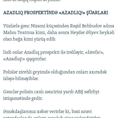
AZADLIQ PROSPEKTİNDƏ «AZADLIQ!» ŞÜARLARI
Yüzlərlə gənc Nizami küçəsindən Rəşid Behbudov adına
Mahnı Teatrına kimi, daha sonra Heydər Əliyev heykəli
olan bağa kimi yürüş edib.
İndi onlar Azadlıq prospekti ilə irəliləyir, «İstefa!»,
«Azadlıq!» qışqırırlar.
Polislər zirehli geyimdə olduğundan onları axıradək
izləyə bilməyiblər.
Gənclər polisin canlı zəncirini yarıb ABŞ səfirliyi
istiqamətində gedir.
Əməkdaşlarımız xəbər verirlər ki, bəzi sıravi