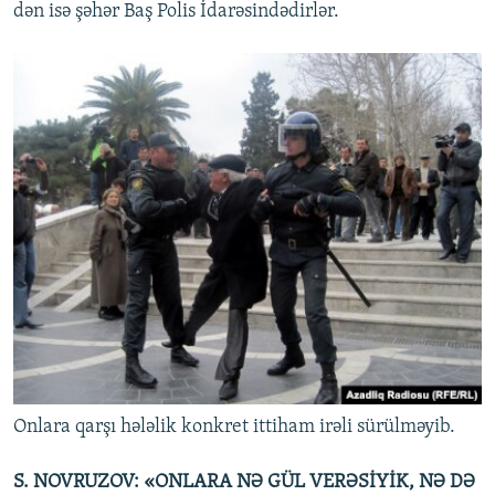
dən isə şəhər Baş Polis İdarəsindədirlər.
Onlara qarşı hələlik konkret ittiham irəli sürülməyib.
S. NOVRUZOV: «ONLARA NƏ GÜL VERƏSİYİK, NƏ DƏ