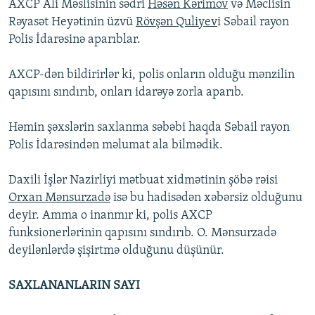
AXCP Ali Məslisinin sədri
Həsən Kərimov
və Məclisin
Rəyasət Heyətinin üzvü
Rövşən Quliyev
i Səbail rayon
Polis İdarəsinə aparıblar.
AXCP-dən bildirirlər ki, polis onların olduğu mənzilin
qapısını sındırıb, onları idarəyə zorla aparıb.
Həmin şəxslərin saxlanma səbəbi haqda Səbail rayon
Polis İdarəsindən məlumat ala bilmədik.
Daxili İşlər Nazirliyi mətbuat xidmətinin şöbə rəisi
Orxan Mənsurzadə
isə bu hadisədən xəbərsiz olduğunu
deyir. Amma o inanmır ki, polis AXCP
funksionerlərinin qapısını sındırıb. O. Mənsurzadə
deyilənlərdə şişirtmə olduğunu düşünür.
SAXLANANLARIN SAYI