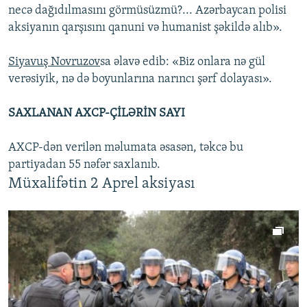
necə dağıdılmasını görmüsüzmü?... Azərbaycan polisi
aksiyanın qarşısını qanuni və humanist şəkildə alıb».
Siyavuş Novruzov
sa əlavə edib: «Biz onlara nə gül
verəsiyik, nə də boyunlarına narıncı şərf dolayası».
SAXLANAN AXCP-ÇİLƏRİN SAYI
AXCP-dən verilən məlumata əsasən, təkcə bu
partiyadan 55 nəfər saxlanıb.
Müxalifətin 2 Aprel aksiyası