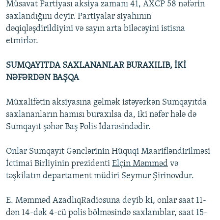
Müsavat Partiyası aksiya zamanı 41, AXCP 58 nəfərin
saxlandığını deyir. Partiyalar siyahının
dəqiqləşdirildiyini və sayın arta biləcəyini istisna
etmirlər.
SUMQAYITDA SAXLANANLAR BURAXILIB, İKİ
NƏFƏRDƏN BAŞQA
Müxalifətin aksiyasına gəlmək istəyərkən Sumqayıtda
saxlananların hamısı buraxılsa da, iki nəfər hələ də
Sumqayıt şəhər Baş Polis İdarəsindədir.
Onlar Sumqayıt Gənclərinin Hüquqi Maarifləndirilməsi
İctimai Birliyinin prezidenti
Elçin Məmməd
və
təşkilatın departament müdiri
Seymur Şirinov
dur.
E. Məmməd AzadlıqRadiosuna deyib ki, onlar saat 11-
dən 14-dək 4-cü polis bölməsində saxlanıblar, saat 15-