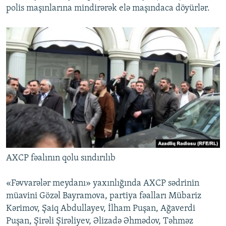
polis maşınlarına mindirərək elə maşındaca döyürlər.
AXCP fəalının qolu sındırılıb
«Fəvvarələr meydanı» yaxınlığında AXCP sədrinin
müavini Gözəl Bayramova, partiya fəalları Mübariz
Kərimov, Şaiq Abdullayev, İlham Puşan, Ağaverdi
Puşan, Şirəli Şirəliyev, Əlizadə Əhmədov, Təhməz