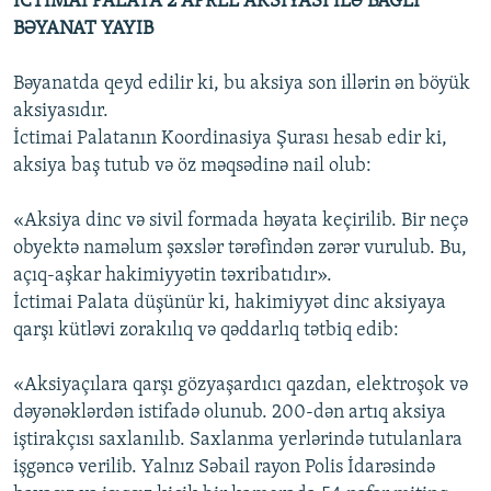
İCTİMAİ PALATA 2 APREL AKSİYASI İLƏ BAĞLI
BƏYANAT YAYIB
Bəyanatda qeyd edilir ki, bu aksiya son illərin ən böyük
aksiyasıdır.
İctimai Palatanın Koordinasiya Şurası hesab edir ki,
aksiya baş tutub və öz məqsədinə nail olub:
«Aksiya dinc və sivil formada həyata keçirilib. Bir neçə
obyektə naməlum şəxslər tərəfindən zərər vurulub. Bu,
açıq-aşkar hakimiyyətin təxribatıdır».
İctimai Palata düşünür ki, hakimiyyət dinc aksiyaya
qarşı kütləvi zorakılıq və qəddarlıq tətbiq edib:
«Aksiyaçılara qarşı gözyaşardıcı qazdan, elektroşok və
dəyənəklərdən istifadə olunub. 200-dən artıq aksiya
iştirakçısı saxlanılıb. Saxlanma yerlərində tutulanlara
işgəncə verilib. Yalnız Səbail rayon Polis İdarəsində