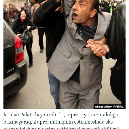
İctimai Palata bəyan edir ki, repressiya və zorakılığa
baxmayaraq, 2 aprel mitinqinin qətnaməsində əks