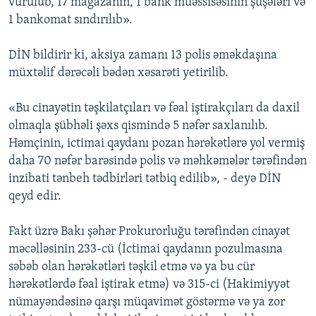
vurulub, 17 mağazanın, 1 bank müəssisəsinin şüşələri və
1 bankomat sındırılıb».
DİN bildirir ki, aksiya zamanı 13 polis əməkdaşına
müxtəlif dərəcəli bədən xəsarəti yetirilib.
«Bu cinayətin təşkilatçıları və fəal iştirakçıları da daxil
olmaqla şübhəli şəxs qismində 5 nəfər saxlanılıb.
Həmçinin, ictimai qaydanı pozan hərəkətlərə yol vermiş
daha 70 nəfər barəsində polis və məhkəmələr tərəfindən
inzibati tənbeh tədbirləri tətbiq edilib», - deyə DİN
qeyd edir.
Fakt üzrə Bakı şəhər Prokurorluğu tərəfindən cinayət
məcəlləsinin 233-cü (İctimai qaydanın pozulmasına
səbəb olan hərəkətləri təşkil etmə və ya bu cür
hərəkətlərdə fəal iştirak etmə) və 315-ci (Hakimiyyət
nümayəndəsinə qarşı müqavimət göstərmə və ya zor