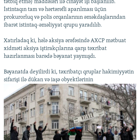
tətbiq etmə) maddələri ilə cinayət işi başlanılıb.
İstintaqın tam və hərtərəfli aparılması üçün
prokurorluq və polis orqanlarının əməkdaşlarından
ibarət istintaq-əməliyyat qrupu yaradılıb.
Xatırladaq ki, hələ aksiya ərəfəsində AXCP mətbuat
xidməti aksiya iştirakçılarına qarşı təxribat
hazırlanması barədə bəyanat yaymışdı.
Bəyanatda deyilirdi ki, təxribatçı qruplar hakimiyyətin
sifarişi ilə dükan və iaşə obyektlərinin