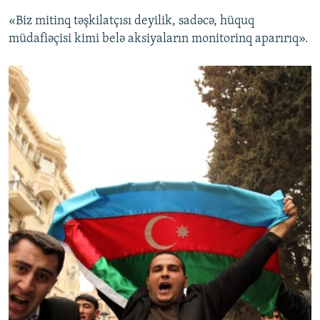
«Biz mitinq təşkilatçısı deyilik, sadəcə, hüquq
müdafiəçisi kimi belə aksiyaların monitorinq aparırıq».