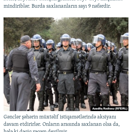
mindiriblər. Burda saxlananların sayı 9 nəfərdir.
Gənclər şəhərin müxtəlif istiqamətlərində aksiyanı
davam etdirirlər. Onların arasında saxlanan olsa da,
hələ ki dəqiq rəqəm deyilmir.