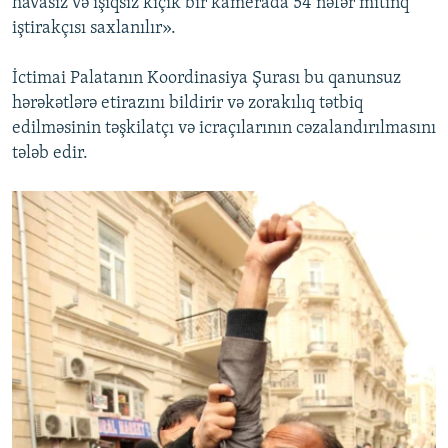
havasız və işıqsız kiçik bir kamerada 54 nəfər mitinq
iştirakçısı saxlanılır».
İctimai Palatanın Koordinasiya Şurası bu qanunsuz
hərəkətlərə etirazını bildirir və zorakılıq tətbiq
edilməsinin təşkilatçı və icraçılarının cəzalandırılmasını
tələb edir.