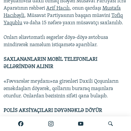
meydanı»na daxil olmaq istəyən Müsavat Partiyası İcra
Aparatının rəhbəri
Arif Hacılı
, onun qardaşı
Mustafa
Hacıbəyli
, Müsavat Partiyasının başqan müavini
Tofiq
Yaqublu
və daha 15 nəfərə yaxın müsavatçı saxlanılıb.
Onları əliavtomatlı əsgərlər döyə-döyə avtobusa
mindirərək naməlum istiqamətə aparıblar.
SAXLANANLARIN MOBİL TELEFONLARI
ƏLLƏRİNDƏN ALINIR
«Fəvvarələr meydanı»na girənləri Daxili Qoşunların
əməkdaşları döyərək, qollarını buraraq maşınlara
oturdur. Onlardan bəzisinin sifəti qana bulaşıb.
POLİS AKSİYAÇILARI DƏYƏNƏKLƏ DÖYÜR