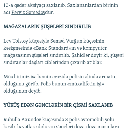
10-a qədər aksiyaçı saxlanıb. Saxlananlardan birinin
adı
Pərviz Səmədov
dur.
MAĞAZALARIN ŞÜŞƏLƏRİ SINDIRILIB
Lev Tolstoy küçəsiylə Səməd Vurğun küçəsinin
kəsişməsində «Bank Standard»ın və kompyuter
mağazasının şüşələri sındırılıb. Şahidlər deyir ki, şüşəni
sındıranlar daşları ciblərindən çıxarıb atıblar.
Müxbirimiz isə həmin ərazidə polisin əlində armatur
olduğunu görüb. Polis bunun «müxalifətin işi»
olduğunun deyib.
YÜRÜŞ EDƏN GƏNCLƏRİN BİR QİSMİ SAXLANIB
Ruhulla Axundov küçəsində 8 polis avtomobili yolu
kəsib, həyətlərə doluşan gəncləri döyə-döyə maşınlara