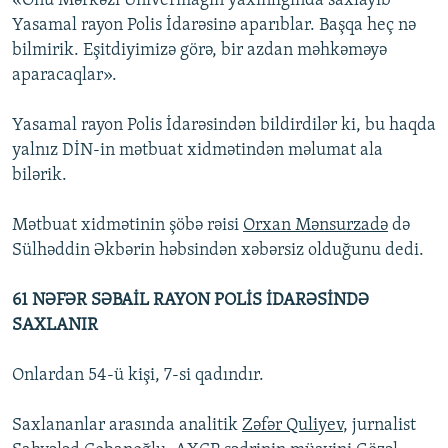
«Onu Mərkəzi Univermağın yaxınlığında saxlayıb
Yasamal rayon Polis İdarəsinə aparıblar. Başqa heç nə
bilmirik. Eşitdiyimizə görə, bir azdan məhkəməyə
aparacaqlar».
Yasamal rayon Polis İdarəsindən bildirdilər ki, bu haqda
yalnız DİN-in mətbuat xidmətindən məlumat ala
bilərik.
Mətbuat xidmətinin şöbə rəisi
Orxan Mənsurzadə
də
Sülhəddin Əkbərin həbsindən xəbərsiz olduğunu dedi.
61 NƏFƏR SƏBAİL RAYON POLİS İDARƏSİNDƏ
SAXLANIR
Onlardan 54-ü kişi, 7-si qadındır.
Saxlananlar arasında analitik
Zəfər Quliyev
, jurnalist