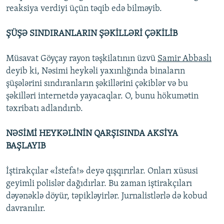
reaksiya verdiyi üçün təqib edə bilməyib.
ŞÜŞƏ SINDIRANLARIN ŞƏKİLLƏRİ ÇƏKİLİB
Müsavat Göyçay rayon təşkilatının üzvü
Samir Abbaslı
deyib ki, Nəsimi heykəli yaxınlığında binaların
şüşələrini sındıranların şəkillərini çəkiblər və bu
şəkilləri internetdə yayacaqlar. O, bunu hökumətin
təxribatı adlandırıb.
NƏSİMİ HEYKƏLİNİN QARŞISINDA AKSİYA
BAŞLAYIB
İştirakçılar «İstefa!» deyə qışqırırlar. Onları xüsusi
geyimli polislər dağıdırlar. Bu zaman iştirakçıları
dəyənəklə döyür, təpikləyirlər. Jurnalistlərlə də kobud
davranılır.