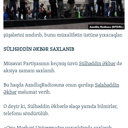
şüşələrini sındırıb, bunu müxalifətin üstünə yıxacaqlar.
SÜLHƏDDİN ƏKBƏR SAXLANIB
Müsavat Partiyasının keçmiş üzvü
Sülhəddin Əkbər
də
aksiya zamanı saxlanıb.
Bu haqda AzadlıqRadiosuna onun qardaşı
Səlahəddin
Əkbər
məlumat verib.
O deyir ki, Sülhəddin Əkbərlə əlaqə yarada bilmirlər,
telefonu söndürülüb.