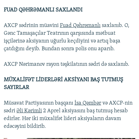
FUAD QƏHRƏMANLI SAXLANDI
AXCP sədrinin müavini
Fuad Qəhrəmanlı
saxlanıb. O,
Gənc Tamaşaçılar Teatrının qarşısında mətbuat
işçilərinə aksiyanın uğurlu keçdiyini və artıq başa
çatdığını deyib. Bundan sonra polis onu aparıb.
AXCP Nərimanov rayon təşkilatının sədri də saxlanıb.
MÜXALİFƏT LİDERLƏRİ AKSİYANI BAŞ TUTMUŞ
SAYIRLAR
Müsavat Partiyasının başqanı
İsa Qəmbər
və AXCP-nin
sədri
Əli Kərimli
2 Aprel aksiyasını baş tutmuş hesab
edirlər. Hər iki müxalifət lideri aksiyaların davam
edəcəyini bildirib.