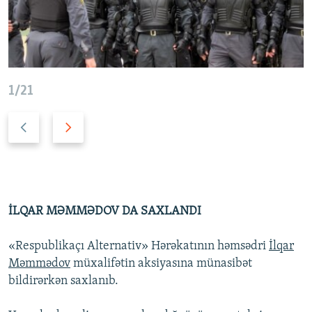
1/21
Ö
N
n
ö
c
v
ə
b
k
ə
i
t
İLQAR MƏMMƏDOV DA SAXLANDI
s
i
l
s
«Respublikaçı Alternativ» Hərəkatının həmsədri
İlqar
a
l
Məmmədov
müxalifətin aksiyasına münasibət
y
a
bildirərkən saxlanıb.
d
y
d