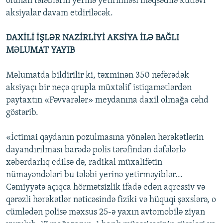
olunan tələblərin yerinə yetirilməsi məqsədilə kütləvi
aksiyalar davam etdiriləcək.
DAXİLİ İŞLƏR NAZİRLİYİ AKSİYA İLƏ BAĞLI
MƏLUMAT YAYIB
Məlumatda bildirilir ki, təxminən 350 nəfərədək
aksiyaçı bir neçə qrupla müxtəlif istiqamətlərdən
paytaxtın «Fəvvarələr» meydanına daxil olmağa cəhd
göstərib.
«İctimai qaydanın pozulmasına yönələn hərəkətlərin
dayandırılması barədə polis tərəfindən dəfələrlə
xəbərdarlıq edilsə də, radikal müxalifətin
nümayəndələri bu tələbi yerinə yetirməyiblər...
Cəmiyyətə açıqca hörmətsizlik ifadə edən aqressiv və
qərəzli hərəkətlər nəticəsində fiziki və hüquqi şəxslərə, o
cümlədən polisə məxsus 25-ə yaxın avtomobilə ziyan