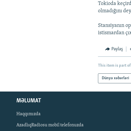
İNFOQRAFIKA
AZƏRBAYCAN ƏDƏBIYYATI KITABXANASI
MISSIYAMIZ
Tokioda keçird
olmadığını dey
KARIKATURA
İSLAM VƏ DEMOKRATIYA
PEŞƏ ETIKASI VƏ JURNALISTIKA
STANDARTLARIMIZ
İZ - MƏDƏNIYYƏT PROQRAMI
Stansiyanın op
MATERIALLARIMIZDAN ISTIFADƏ
istismardan çı
AZADLIQRADIOSU MOBIL TELEFONUNUZDA
BIZIMLƏ ƏLAQƏ
Paylaş
XƏBƏR BÜLLETENLƏRIMIZ
This item is part of
Dünya xəbərləri
MƏLUMAT
Haqqımızda
AzadlıqRadiosu mobil telefonuzda