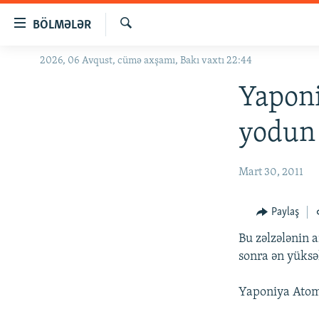
Keçid
BÖLMƏLƏR
linkləri
Axtar
Əsas
2026, 06 Avqust, cümə axşamı, Bakı vaxtı 22:44
GÜNDƏM
məzmuna
#İZAHLA
Yaponi
qayıt
Əsas
KORRUPSIOMETR
yodun 
naviqasiyaya
#ƏSLINDƏ
qayıt
Axtarışa
FƏRQƏ BAX
Mart 30, 2011
keç
QANUNI DOĞRU
Paylaş
ARAŞDIRMA
Bu zəlzələnin 
MULTIMEDIA
sonra ən yüksə
RADIO ARXIV
VIDEO
Yaponiya Atom 
HAQQIMIZDA
FOTOQALEREYA
OXU ZALI