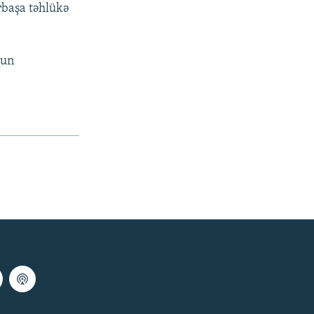
rbaşa təhlükə
run