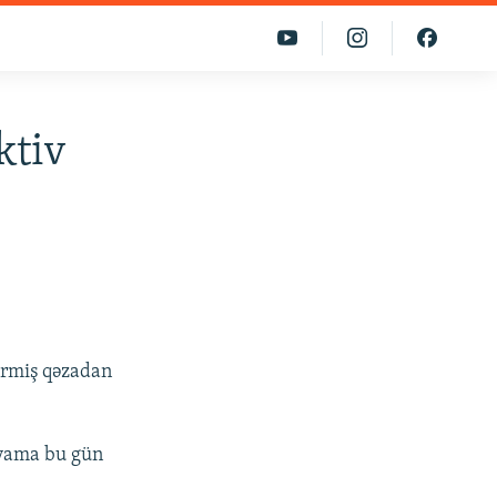
ktiv
ermiş qəzadan
iyama bu gün