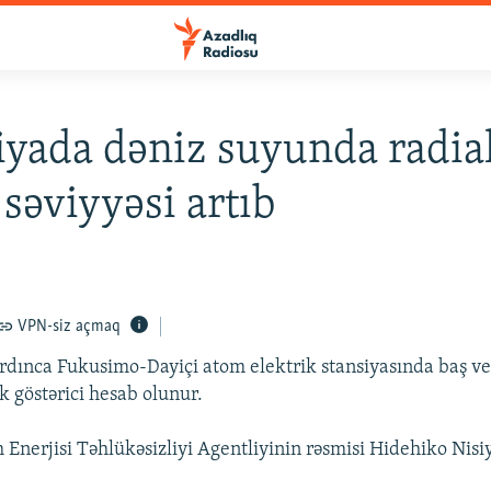
yada dəniz suyunda radia
səviyyəsi artıb
VPN-siz açmaq
ardınca Fukusimo-Dayiçi atom elektrik stansiyasında baş v
k göstərici hesab olunur.
Enerjisi Təhlükəsizliyi Agentliyinin rəsmisi Hidehiko Nis