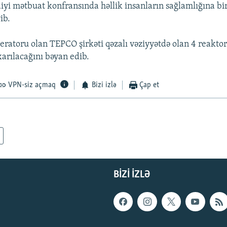
iyi mətbuat konfransında həllik insanların sağlamlığına bi
ib.
eratoru olan TEPCO şirkəti qəzalı vəziyyətdə olan 4 reakto
xarılacağını bəyan edib.
VPN-siz açmaq
Bizi izlə
Çap et
BIZI IZLƏ