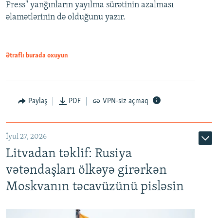
Press" yanğınların yayılma sürətinin azalması
əlamətlərinin də olduğunu yazır.
Ətraflı burada oxuyun
Paylaş
PDF
VPN-siz açmaq
İyul 27, 2026
Litvadan təklif: Rusiya
vətəndaşları ölkəyə girərkən
Moskvanın təcavüzünü pisləsin