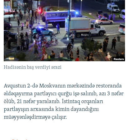
Hadisənin baş verdiyi ərazi
Avqustun 2-də Moskvanın mərkəzində restoranda
əldəqayırma partlayıcı qurğu işə salınıb, azı 3 nəfər
ölüb, 21 nəfər yaralanıb. İstintaq orqanları
partlayışın arxasında kimin dayandığını
müəyyənləşdirməyə çalışır.