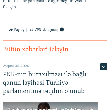
mühafizəkar partiyası isə ağır məğlubiyyətlə
İNFOQRAFIKA
AZƏRBAYCAN ƏDƏBIYYATI KITABXANASI
MISSIYAMIZ
üzləşib.
BIZI IZLƏ
KARIKATURA
İSLAM VƏ DEMOKRATIYA
PEŞƏ ETIKASI VƏ JURNALISTIKA STANDARTLARIMIZ
İZ - MƏDƏNIYYƏT PROQRAMI
MATERIALLARIMIZDAN ISTIFADƏ
Paylaş
VPN-siz açmaq
AZADLIQRADIOSU MOBIL TELEFONUNUZDA
RFE/RL-in bütün saytları
BIZIMLƏ ƏLAQƏ
Bütün xəbərləri izləyin
XƏBƏR BÜLLETENLƏRIMIZ
Avqust 05, 2026
PKK-nın buraxılması ilə bağlı
qanun layihəsi Türkiyə
parlamentinə təqdim olunub