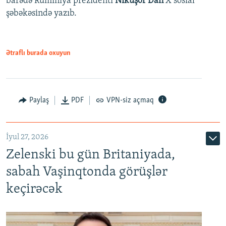
barədə Rumıniya prezidenti
Nikuşor Dan
X sosial
şəbəkəsində yazıb.
Ətraflı burada oxuyun
Paylaş
PDF
VPN-siz açmaq
İyul 27, 2026
Zelenski bu gün Britaniyada,
sabah Vaşinqtonda görüşlər
keçirəcək