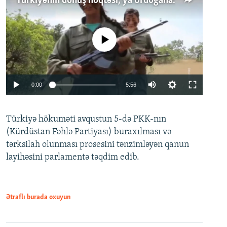
Türkiyənin dönüş nöqtəsi, ya Ərdoğana üçüncü şans: PKK ilə qəfil barışıq nə deməkdir?
No media source currently available
Auto
0:00
5:56
240p
Türkiyə hökuməti avqustun 5-də PKK-nın
360p
(Kürdüstan Fəhlə Partiyası) buraxılması və
480p
Auto
240p
360p
480p
tərksilah olunması prosesini tənzimləyən qanun
720p
layihəsini parlamentə təqdim edib.
720p
1080p
1080p
Ətraflı burada oxuyun