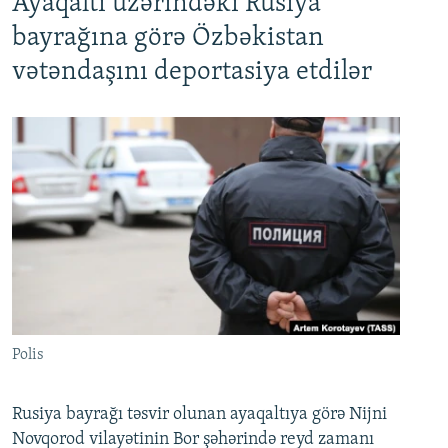
Ayaqaltı üzərindəki Rusiya
bayrağına görə Özbəkistan
vətəndaşını deportasiya etdilər
Polis
Rusiya bayrağı təsvir olunan ayaqaltıya görə Nijni
Novqorod vilayətinin Bor şəhərində reyd zamanı