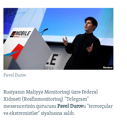
Pavel Durov
Rusiyanın Maliyyə Monitorinqi üzrə Federal
Xidməti (Rosfinmonitorinq) "Telegram"
messencerinin qurucusu
Pavel Durov
u "terrorçular
və ekstremistlər" siyahısına salıb.