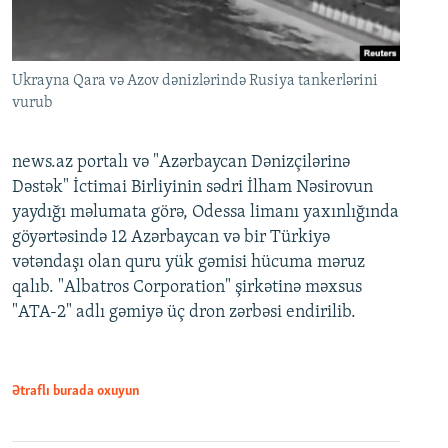
Ukrayna Qara və Azov dənizlərində Rusiya tankerlərini
vurub
news.az portalı və "Azərbaycan Dənizçilərinə
Dəstək" İctimai Birliyinin sədri İlham Nəsirovun
yaydığı məlumata görə, Odessa limanı yaxınlığında
göyərtəsində 12 Azərbaycan və bir Türkiyə
vətəndaşı olan quru yük gəmisi hücuma məruz
qalıb. "Albatros Corporation" şirkətinə məxsus
"ATA-2" adlı gəmiyə üç dron zərbəsi endirilib.
Ətraflı burada oxuyun