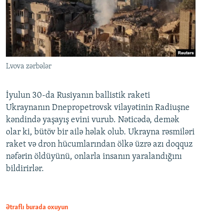
Lvova zərbələr
İyulun 30-da Rusiyanın ballistik raketi
Ukraynanın Dnepropetrovsk vilayətinin Radiuşne
kəndində yaşayış evini vurub. Nəticədə, demək
olar ki, bütöv bir ailə həlak olub. Ukrayna rəsmiləri
raket və dron hücumlarından ölkə üzrə azı doqquz
nəfərin öldüyünü, onlarla insanın yaralandığını
bildirirlər.
Ətraflı burada oxuyun