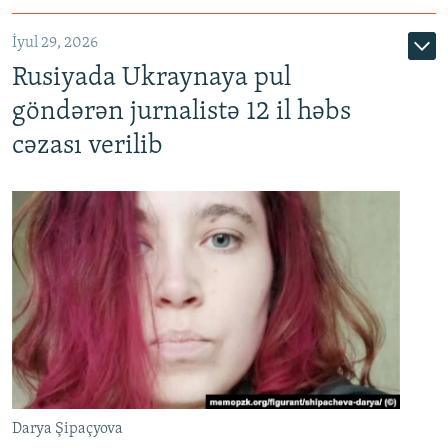
İyul 29, 2026
Rusiyada Ukraynaya pul
göndərən jurnalistə 12 il həbs
cəzası verilib
Darya Şipaçyova