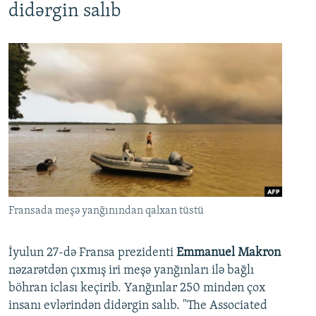
didərgin salıb
Fransada meşə yanğınından qalxan tüstü
İyulun 27-də Fransa prezidenti
Emmanuel Makron
nəzarətdən çıxmış iri meşə yanğınları ilə bağlı
böhran iclası keçirib. Yanğınlar 250 mindən çox
insanı evlərindən didərgin salıb. "The Associated