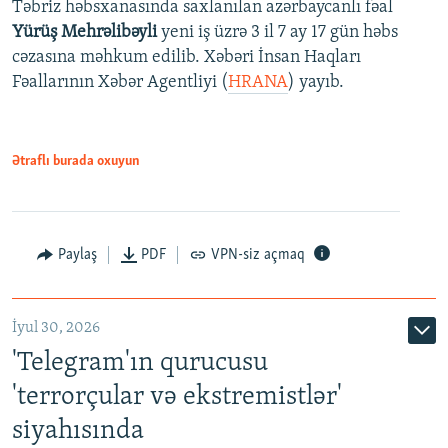
Təbriz həbsxanasında saxlanılan azərbaycanlı fəal
Yürüş Mehrəlibəyli
yeni iş üzrə 3 il 7 ay 17 gün həbs
cəzasına məhkum edilib. Xəbəri İnsan Haqları
Fəallarının Xəbər Agentliyi (
HRANA
) yayıb.
Ətraflı burada oxuyun
Paylaş
PDF
VPN-siz açmaq
İyul 30, 2026
'Telegram'ın qurucusu
'terrorçular və ekstremistlər'
siyahısında