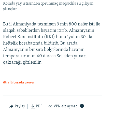
Kölndə yay istisindən qorunmaq məqsədilə su çiləyən
şlanqlar
Bu il Almaniyada təxminən 9 min 800 nəfər isti ilə
əlaqəli səbəblərdən həyatını itirib. Almaniyanın
Robert Kox İnstitutu (RKI) bunu iyulun 30-da
həftəlik hesabatında bildirib. Bu arada
Almaniyanın bir sıra bölgələrində havanın
temperaturunun 40 dərəcə Selsidən yuxarı
qalxacağı gözlənilir.
Ətraflı burada oxuyun
Paylaş
PDF
VPN-siz açmaq