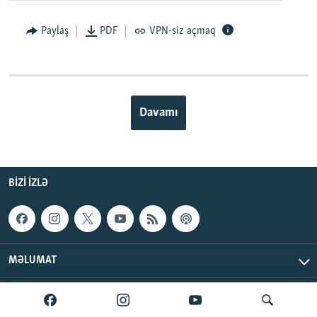
Paylaş
PDF
VPN-siz açmaq
Davamı
BIZI IZLƏ
MƏLUMAT
AzadlıqRadiosu © 2026 Inc. | Bütün hüquqlar qorunur