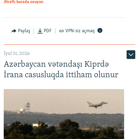
Ətraflı burada oxuyun
Paylaş
PDF
VPN-siz açmaq
İyul 31, 2026
Azərbaycan vətəndaşı Kiprdə
İrana casusluqda ittiham olunur