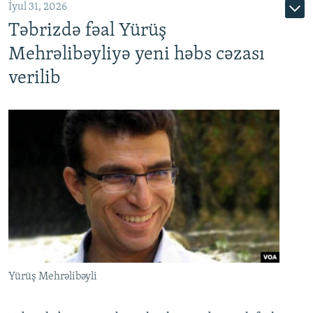
İyul 31, 2026
Təbrizdə fəal Yürüş
Mehrəlibəyliyə yeni həbs cəzası
verilib
Yürüş Mehrəlibəyli