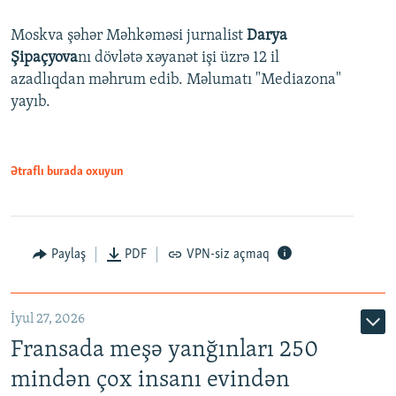
Moskva şəhər Məhkəməsi jurnalist
Darya
Şipaçyova
nı dövlətə xəyanət işi üzrə 12 il
azadlıqdan məhrum edib. Məlumatı "Mediazona"
yayıb.
Ətraflı burada oxuyun
Paylaş
PDF
VPN-siz açmaq
İyul 27, 2026
Fransada meşə yanğınları 250
mindən çox insanı evindən