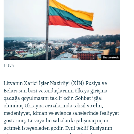
Litva
Litvanın Xarici İşlər Nazirliyi (XİN) Rusiya və
Belarusun bəzi vətəndaşlarının ölkəyə girişinə
qadağa qoyulmasını təklif edir. Söhbət işğal
olunmuş Ukrayna ərazilərində təhsil və elm,
mədəniyyət, idman və əyləncə sahələrində fəaliyyət
göstərmiş, Litvaya bu sahələrdə çalışmaq üçün
getmək istəyənlədən gedir. Eyni təklif Rusiyanın