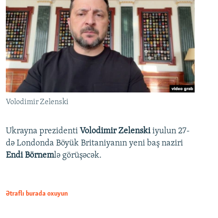
Volodimir Zelenski
Ukrayna prezidenti
Volodimir Zelenski
iyulun 27-
də Londonda Böyük Britaniyanın yeni baş naziri
Endi Börnem
lə görüşəcək.
Ətraflı burada oxuyun