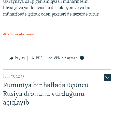
Ukraynaya qarşı genişmiqyaslı müharibəsini
birbaşa və ya dolayısı ilə dəstəkləyən və ya bu
müharibədə iştirak edən şəxsləri də nəzərdə tutur.
Ətraflı burada oxuyun
Paylaş
PDF
VPN-siz açmaq
İyul 27, 2026
Rumıniya bir həftədə üçüncü
Rusiya dronunu vurduğunu
açıqlayıb