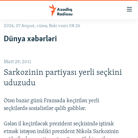
Keçid
linkləri
Əsas
2026, 07 Avqust, cümə, Bakı vaxtı 08:26
məzmuna
GÜNDƏM
Dünya xəbərləri
qayıt
#İZAHLA
Əsas
KORRUPSIOMETR
naviqasiyaya
Mart 29, 2011
qayıt
#ƏSLINDƏ
Axtarışa
Sarkozinin partiyası yerli seçkini
FƏRQƏ BAX
keç
uduzudu
QANUNI DOĞRU
ARAŞDIRMA
Ötən bazar günü Fransada keçirilən yerli
seçkilərdə sosialistlər qalib gəliblər.
MULTIMEDIA
RADIO ARXIV
VIDEO
Gələn il keçiriləcək prezident seçkisində iştirak
etmək istəyən indiki prezident Nikola Sarkozinin
HAQQIMIZDA
FOTOQALEREYA
OXU ZALI