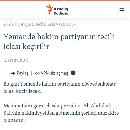
Keçid
linkləri
Əsas
2026, 08 Avqust, şənbə, Bakı vaxtı 21:37
məzmuna
GÜNDƏM
Yəməndə hakim partiyanın təcili
qayıt
#İZAHLA
Əsas
iclası keçirilir
KORRUPSIOMETR
naviqasiyaya
qayıt
Mart 27, 2011
#ƏSLINDƏ
Axtarışa
FƏRQƏ BAX
Paylaş
VPN-siz açmaq
keç
QANUNI DOĞRU
Bu gün Yəməndə hakim partiyanın növbədənkənar
iclası keçiriləcək.
ARAŞDIRMA
MULTIMEDIA
Məlumatlara görə iclasda prezident Ali Abdullah
Salehin hakimiyyətdən getməsinin şərtləri müzakirə
RADIO ARXIV
VIDEO
olunacaq.
HAQQIMIZDA
FOTOQALEREYA
OXU ZALI