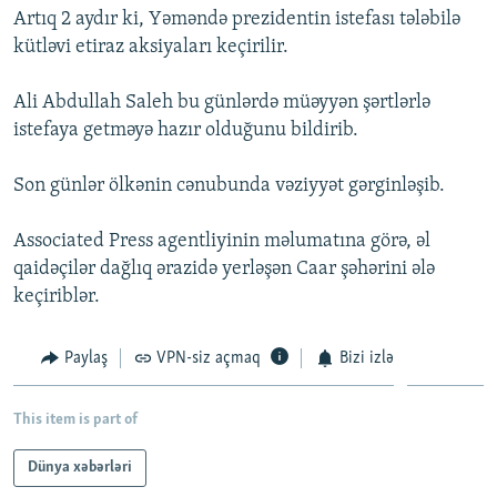
Artıq 2 aydır ki, Yəməndə prezidentin istefası tələbilə
İNFOQRAFIKA
AZƏRBAYCAN ƏDƏBIYYATI KITABXANASI
MISSIYAMIZ
BIZI IZLƏ
kütləvi etiraz aksiyaları keçirilir.
KARIKATURA
İSLAM VƏ DEMOKRATIYA
PEŞƏ ETIKASI VƏ JURNALISTIKA STANDARTLARIMIZ
Ali Abdullah Saleh bu günlərdə müəyyən şərtlərlə
İZ - MƏDƏNIYYƏT PROQRAMI
MATERIALLARIMIZDAN ISTIFADƏ
istefaya getməyə hazır olduğunu bildirib.
AZADLIQRADIOSU MOBIL TELEFONUNUZDA
RFE/RL-in bütün saytları
BIZIMLƏ ƏLAQƏ
Son günlər ölkənin cənubunda vəziyyət gərginləşib.
XƏBƏR BÜLLETENLƏRIMIZ
Associated Press agentliyinin məlumatına görə, əl
qaidəçilər dağlıq ərazidə yerləşən Caar şəhərini ələ
keçiriblər.
Paylaş
VPN-siz açmaq
Bizi izlə
This item is part of
Dünya xəbərləri