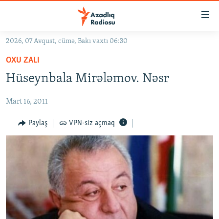
Keçid
linkləri
Əsas
2026, 07 Avqust, cümə, Bakı vaxtı 06:30
məzmuna
GÜNDƏM
OXU ZALI
qayıt
#İZAHLA
Əsas
Hüseynbala Mirələmov. Nəsr
KORRUPSIOMETR
naviqasiyaya
qayıt
Mart 16, 2011
#ƏSLINDƏ
Axtarışa
FƏRQƏ BAX
Paylaş
VPN-siz açmaq
keç
QANUNI DOĞRU
ARAŞDIRMA
MULTIMEDIA
RADIO ARXIV
VIDEO
HAQQIMIZDA
FOTOQALEREYA
OXU ZALI