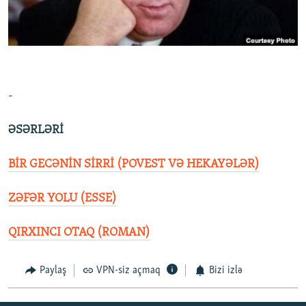
İNFOQRAFIKA
AZƏRBAYCAN ƏDƏBIYYATI KITABXANASI
MISSIYAMIZ
BIZI IZLƏ
KARIKATURA
İSLAM VƏ DEMOKRATIYA
PEŞƏ ETIKASI VƏ JURNALISTIKA STANDARTLARIMIZ
İZ - MƏDƏNIYYƏT PROQRAMI
MATERIALLARIMIZDAN ISTIFADƏ
AZADLIQRADIOSU MOBIL TELEFONUNUZDA
RFE/RL-in bütün saytları
-
BIZIMLƏ ƏLAQƏ
ƏSƏRLƏRİ
XƏBƏR BÜLLETENLƏRIMIZ
BİR GECƏNİN SİRRİ (POVEST VƏ HEKAYƏLƏR)
ZƏFƏR YOLU (ESSE)
QIRXINCI OTAQ (ROMAN)
Paylaş
VPN-siz açmaq
Bizi izlə