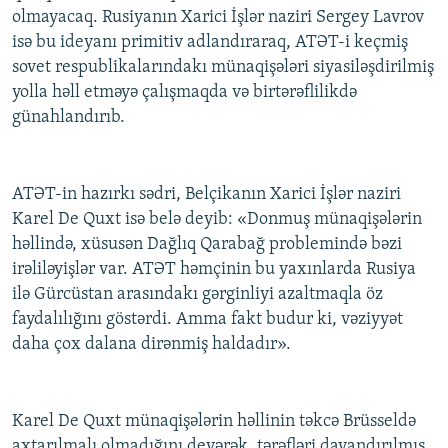
olmayacaq. Rusiyanın Xarici İşlər naziri Sergey Lavrov
İNFOQRAFIKA
AZƏRBAYCAN ƏDƏBIYYATI KITABXANASI
MISSIYAMIZ
BIZI IZLƏ
isə bu ideyanı primitiv adlandıraraq, ATƏT-i keçmiş
KARIKATURA
İSLAM VƏ DEMOKRATIYA
PEŞƏ ETIKASI VƏ JURNALISTIKA STANDARTLARIMIZ
sovet respublikalarındakı münaqişələri siyasiləşdirilmiş
yolla həll etməyə çalışmaqda və birtərəflilikdə
İZ - MƏDƏNIYYƏT PROQRAMI
MATERIALLARIMIZDAN ISTIFADƏ
günahlandırıb.
AZADLIQRADIOSU MOBIL TELEFONUNUZDA
RFE/RL-in bütün saytları
BIZIMLƏ ƏLAQƏ
ATƏT-in hazırkı sədri, Belçikanın Xarici İşlər naziri
XƏBƏR BÜLLETENLƏRIMIZ
Karel De Quxt isə belə deyib: «Donmuş münaqişələrin
həllində, xüsusən Dağlıq Qarabağ problemində bəzi
irəliləyişlər var. ATƏT həmçinin bu yaxınlarda Rusiya
ilə Gürcüstan arasındakı gərginliyi azaltmaqla öz
faydalılığını göstərdi. Amma fakt budur ki, vəziyyət
daha çox dalana dirənmiş haldadır».
Karel De Quxt münaqişələrin həllinin təkcə Brüsseldə
axtarılmalı olmadığını deyərək, tərəfləri dayandırılmış