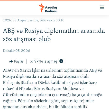
Keçid
linkləri
Əsas
2026, 08 Avqust, şənbə, Bakı vaxtı 00:10
məzmuna
GÜNDƏM
ABŞ və Rusiya diplomatları arasında
qayıt
#İZAHLA
Əsas
söz atışması olub
KORRUPSIOMETR
naviqasiyaya
qayıt
Dekabr 05, 2006
#ƏSLINDƏ
Axtarışa
FƏRQƏ BAX
Paylaş
VPN-siz açmaq
keç
QANUNI DOĞRU
ATƏT-in Xarici İşlər nazirlərinin toplantısında ABŞ və
Rusiya diplomatları arasında söz atışması olub.
ARAŞDIRMA
Birləşmiş Ştatların Dövlət katibinin siyasi işlər üzrə
MULTIMEDIA
müavini Nikolas Börns Rusiyanı Moldova və
Gürcüstandan qoşunlarını çıxarmağı başa çatdırmağa
RADIO ARXIV
VIDEO
çağırıb. Börnsün sözlərinə görə, separatçı rejimlər
HAQQIMIZDA
FOTOQALEREYA
OXU ZALI
qıraqdan dəstək aldıqca, bu iki ölkədə sabitlik