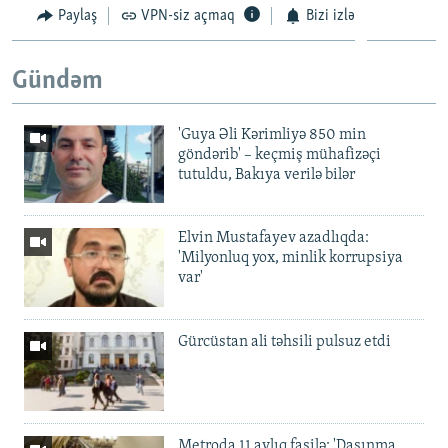
Paylaş
VPN-siz açmaq
Bizi izlə
Gündəm
'Guya Əli Kərimliyə 850 min
göndərib' – keçmiş mühafizəçi
tutuldu, Bakıya verilə bilər
Elvin Mustafayev azadlıqda:
'Milyonluq yox, minlik korrupsiya
var'
Gürcüstan ali təhsili pulsuz etdi
Metroda 11 aylıq fasilə: 'Daşınma