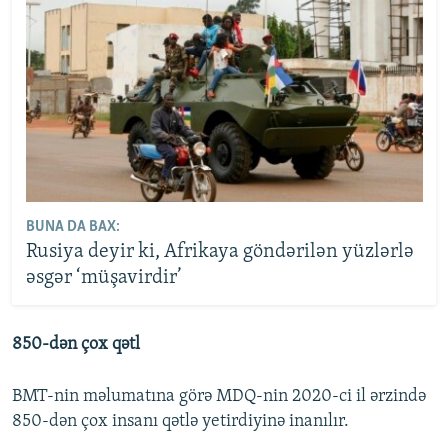
BUNA DA BAX:
Rusiya deyir ki, Afrikaya göndərilən yüzlərlə
əsgər ‘müşavirdir’
850-dən çox qətl
BMT-nin məlumatına görə MDQ-nin 2020-ci il ərzində
850-dən çox insanı qətlə yetirdiyinə inanılır.