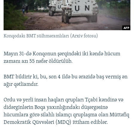
İNFOQRAFIKA
AZƏRBAYCAN ƏDƏBIYYATI KITABXANASI
MISSIYAMIZ
BIZI IZLƏ
KARIKATURA
İSLAM VƏ DEMOKRATIYA
PEŞƏ ETIKASI VƏ JURNALISTIKA STANDARTLARIMIZ
İZ - MƏDƏNIYYƏT PROQRAMI
MATERIALLARIMIZDAN ISTIFADƏ
Konqodakı BMT sülhməramlıları (Arxiv fotosu)
AZADLIQRADIOSU MOBIL TELEFONUNUZDA
RFE/RL-in bütün saytları
BIZIMLƏ ƏLAQƏ
Mayın 31-də Konqonun şərqindəki iki kəndə hücum
XƏBƏR BÜLLETENLƏRIMIZ
zamanı azı 55 nəfər öldürülüb.
BMT bildirir ki, bu, son 4 ildə bu ərazidə baş vermiş ən
ağır qətliamdır.
Ordu və yerli insan haqları qrupları Tçabi kəndinə və
didərginlərin Boqa yaxınlığındakı düşərgəsinə
hücumlara görə silahlı islamçı qruplaşma olan Müttəfiq
Demokratik Qüvvələri (MDQ) ittiham ediblər.