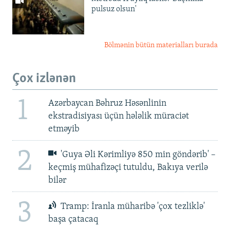
pulsuz olsun'
Bölmənin bütün materialları burada
Çox izlənən
1
Azərbaycan Bəhruz Həsənlinin
ekstradisiyası üçün hələlik müraciət
etməyib
2
'Guya Əli Kərimliyə 850 min göndərib' –
keçmiş mühafizəçi tutuldu, Bakıya verilə
bilər
3
Tramp: İranla müharibə 'çox tezliklə'
başa çatacaq