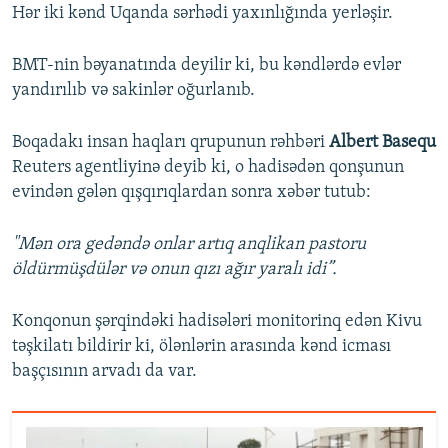
Hər iki kənd Uqanda sərhədi yaxınlığında yerləşir.
BMT-nin bəyanatında deyilir ki, bu kəndlərdə evlər
yandırılıb və sakinlər oğurlanıb.
Boqadakı insan haqları qrupunun rəhbəri
Albert Basequ
Reuters agentliyinə deyib ki, o hadisədən qonşunun
evindən gələn qışqırıqlardan sonra xəbər tutub:
"Mən ora gedəndə onlar artıq anqlikan pastoru
öldürmüşdülər və onun qızı ağır yaralı idi”.
Konqonun şərqindəki hadisələri monitorinq edən Kivu
təşkilatı bildirir ki, ölənlərin arasında kənd icması
başçısının arvadı da var.