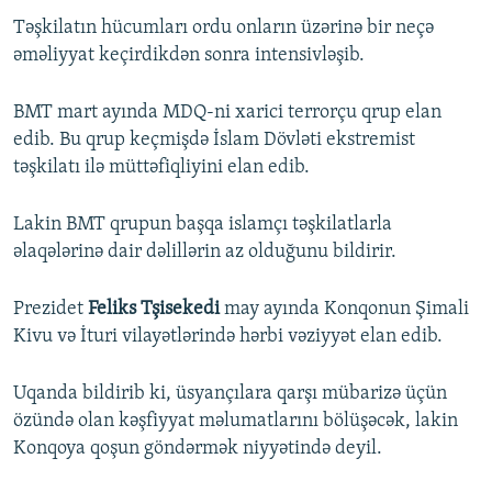
Təşkilatın hücumları ordu onların üzərinə bir neçə
əməliyyat keçirdikdən sonra intensivləşib.
BMT mart ayında MDQ-ni xarici terrorçu qrup elan
edib. Bu qrup keçmişdə İslam Dövləti ekstremist
təşkilatı ilə müttəfiqliyini elan edib.
Lakin BMT qrupun başqa islamçı təşkilatlarla
əlaqələrinə dair dəlillərin az olduğunu bildirir.
Prezidet
Feliks Tşisekedi
may ayında Konqonun Şimali
Kivu və İturi vilayətlərində hərbi vəziyyət elan edib.
Uqanda bildirib ki, üsyançılara qarşı mübarizə üçün
özündə olan kəşfiyyat məlumatlarını bölüşəcək, lakin
Konqoya qoşun göndərmək niyyətində deyil.