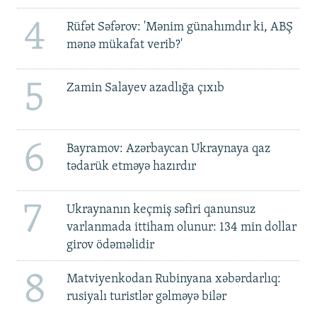
4
Rüfət Səfərov: 'Mənim günahımdır ki, ABŞ
mənə mükafat verib?'
5
Zamin Salayev azadlığa çıxıb
6
Bayramov: Azərbaycan Ukraynaya qaz
tədarük etməyə hazırdır
7
Ukraynanın keçmiş səfiri qanunsuz
varlanmada ittiham olunur: 134 min dollar
girov ödəməlidir
8
Matviyenkodan Rubinyana xəbərdarlıq:
rusiyalı turistlər gəlməyə bilər