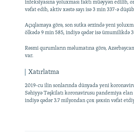
infeksiyasına yoluxması faktı müəyyən edilib, o
vəfat edib, aktiv xəstə sayı isə 3 min 337-ə düşüb
Açıqlamaya görə, son sutka ərzində yeni yoluxma
ölkədə 9 min 585, indiyə qədər isə ümumilikdə 3
Rəsmi qurumların məlumatına görə, Azərbaycand
var.
Xatırlatma
2019-cu ilin sonlarında dünyada yeni koronaviru
Səhiyyə Təşkilatı koronavirusu pandemiya elan 
indiyə qədər 3.7 milyondan çox şəxsin vəfat etdiy