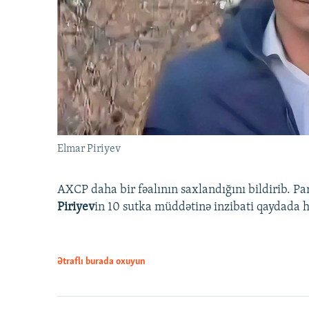
Elmar Piriyev
AXCP daha bir fəalının saxlandığını bildirib. Pa
Piriyev
in 10 sutka müddətinə inzibati qaydada hə
Ətraflı burada oxuyun