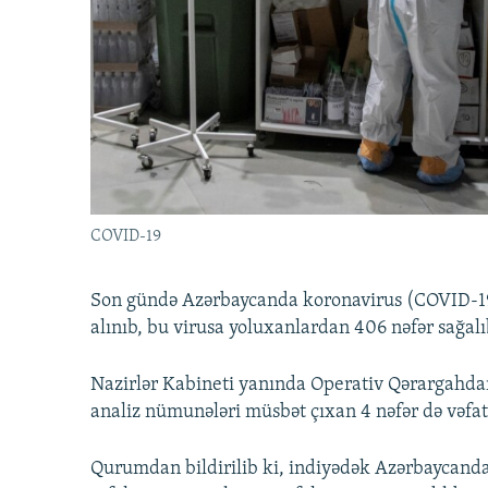
İNFOQRAFIKA
AZƏRBAYCAN ƏDƏBIYYATI KITABXANASI
MISSIYAMIZ
KARIKATURA
İSLAM VƏ DEMOKRATIYA
PEŞƏ ETIKASI VƏ JURNALISTIKA
STANDARTLARIMIZ
İZ - MƏDƏNIYYƏT PROQRAMI
MATERIALLARIMIZDAN ISTIFADƏ
AZADLIQRADIOSU MOBIL TELEFONUNUZDA
BIZIMLƏ ƏLAQƏ
XƏBƏR BÜLLETENLƏRIMIZ
COVID-19
Son gündə Azərbaycanda koronavirus (COVID-19)
alınıb, bu virusa yoluxanlardan 406 nəfər sağalı
Nazirlər Kabineti yanında Operativ Qərargahda
analiz nümunələri müsbət çıxan 4 nəfər də vəfat
Qurumdan bildirilib ki, indiyədək Azərbaycand