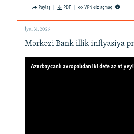
Paylaş
PDF
VPN-siz açmaq
İyul 31, 2026
Mərkəzi Bank illik inflyasiya p