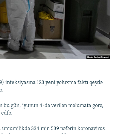
 infeksiyasına 123 yeni yoluxma faktı qeydə
b.
n bu gün, iyunun 4-də verilən məlumata görə,
 edib.
a ümumilikdə 334 min 539 nəfərin koronavirus