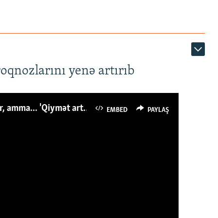
roqnozlarını yenə artırıb
Azərbaycanlı avropalıdan iki dəfə az ət yeyir, amma... 'Qiymət artımı qaçılmazdır'
EMBED
PAYLAŞ