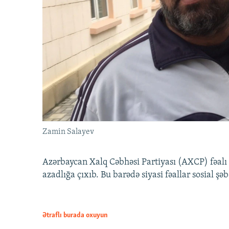
Zamin Salayev
Azərbaycan Xalq Cəbhəsi Partiyası (AXCP) fəalı
azadlığa çıxıb. Bu barədə siyasi fəallar sosial ş
Ətraflı burada oxuyun