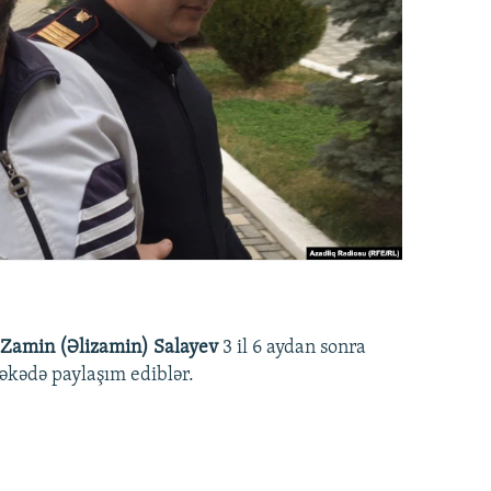
Zamin (Əlizamin) Salayev
3 il 6 aydan sonra
əbəkədə paylaşım ediblər.