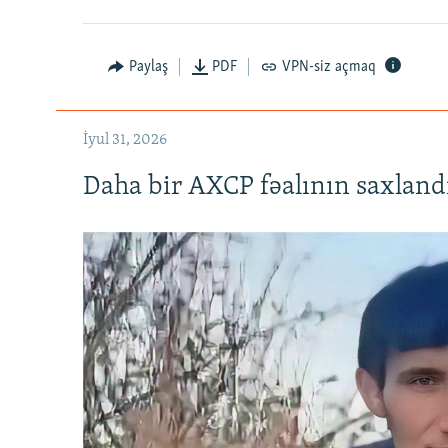
Paylaş
PDF
VPN-siz açmaq
İyul 31, 2026
Daha bir AXCP fəalının saxlandığ