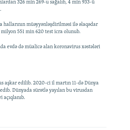
nlardan 326 min 269-u sağalıb, 4 min 933-ü
.
 hallarının müəyyənləşdirilməsi ilə əlaqədar
 milyon 551 min 620 test icra olunub.
a evdə də müalicə alan koronavirus xəstələri
s aşkar edilib. 2020-ci il martın 11-də Dünya
edib. Dünyada sürətlə yayılan bu virusdan
i açıqlanıb.