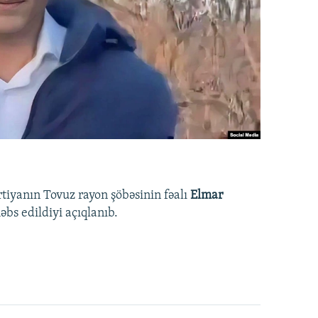
rtiyanın Tovuz rayon şöbəsinin fəalı
Elmar
bs edildiyi açıqlanıb.