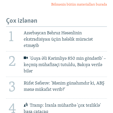
Bölmənin bütün materialları burada
Çox izlənən
1
Azərbaycan Bəhruz Həsənlinin
ekstradisiyası üçün hələlik müraciət
etməyib
2
'Guya Əli Kərimliyə 850 min göndərib' –
keçmiş mühafizəçi tutuldu, Bakıya verilə
bilər
3
Rüfət Səfərov: 'Mənim günahımdır ki, ABŞ
mənə mükafat verib?'
4
Tramp: İranla müharibə 'çox tezliklə'
başa çatacaq