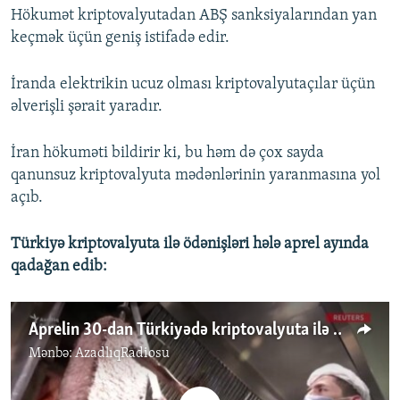
Hökumət kriptovalyutadan ABŞ sanksiyalarından yan
keçmək üçün geniş istifadə edir.
İranda elektrikin ucuz olması kriptovalyutaçılar üçün
əlverişli şərait yaradır.
İran hökuməti bildirir ki, bu həm də çox sayda
qanunsuz kriptovalyuta mədənlərinin yaranmasına yol
açıb.
Türkiyə kriptovalyuta ilə ödənişləri hələ aprel ayında
qadağan edib:
Aprelin 30-dan Türkiyədə kriptovalyuta ilə ödəniş qadağan edilir
Mənbə:
AzadlıqRadiosu
No media source currently available