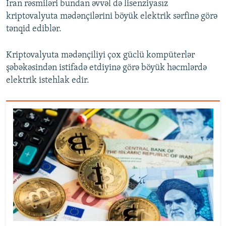
İran rəsmiləri bundan əvvəl də lisenziyasız
kriptovalyuta mədənçilərini böyük elektrik sərfinə görə
tənqid ediblər.
Kriptovalyuta mədənçiliyi çox güclü kompüterlər
şəbəkəsindən istifadə etdiyinə görə böyük həcmlərdə
elektrik istehlak edir.