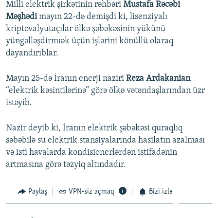
Milli elektrik şirkətinin rəhbəri
Mustafa Rəcəbi
Məşhədi
mayın 22-də demişdi ki, lisenziyalı
kriptovalyutaçılar ölkə şəbəkəsinin yükünü
yüngəlləşdirmıək üçün işlərini könüllü olaraq
dayandırıblar.
Mayın 25-də İranın enerji naziri
Reza Ardakanian
“elektrik kəsintilərinə” görə ölkə vətəndaşlarından üzr
istəyib.
Nazir deyib ki, İranın elektrik şəbəkəsi quraqlıq
səbəbilə su elektrik stansiyalarında hasilatın azalması
və isti havalarda kondisionerlərdən istifadənin
artmasına görə təzyiq altındadır.
Paylaş
VPN-siz açmaq
Bizi izlə