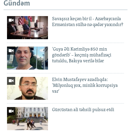
Gündəm
Savaşsız keçən bir il - Azərbaycanla
Ermənistan sülhə nə qədər yaxındır?
'Guya Əli Kərimliyə 850 min
göndərib' – keçmiş mühafizəçi
tutuldu, Bakıya verilə bilər
Elvin Mustafayev azadlıqda:
'Milyonluq yox, minlik korrupsiya
var'
Gürcüstan ali təhsili pulsuz etdi