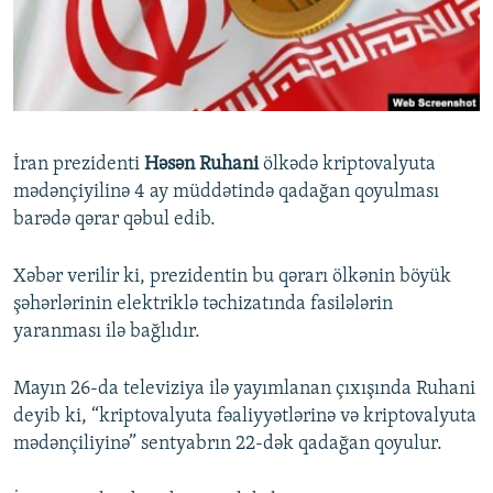
İNFOQRAFIKA
AZƏRBAYCAN ƏDƏBIYYATI KITABXANASI
MISSIYAMIZ
BIZI IZLƏ
KARIKATURA
İSLAM VƏ DEMOKRATIYA
PEŞƏ ETIKASI VƏ JURNALISTIKA STANDARTLARIMIZ
İZ - MƏDƏNIYYƏT PROQRAMI
MATERIALLARIMIZDAN ISTIFADƏ
AZADLIQRADIOSU MOBIL TELEFONUNUZDA
RFE/RL-in bütün saytları
İran prezidenti
H
əsən Ruhani
ölkədə kriptovalyuta
BIZIMLƏ ƏLAQƏ
mədənçiyilinə 4 ay müddətində qadağan qoyulması
barədə qərar qəbul edib.
XƏBƏR BÜLLETENLƏRIMIZ
Xəbər verilir ki, prezidentin bu qərarı ölkənin böyük
şəhərlərinin elektriklə təchizatında fasilələrin
yaranması ilə bağlıdır.
Mayın 26-da televiziya ilə yayımlanan çıxışında Ruhani
deyib ki, “kriptovalyuta fəaliyyətlərinə və kriptovalyuta
mədənçiliyinə” sentyabrın 22-dək qadağan qoyulur.