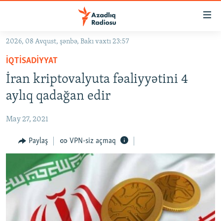
Keçid
linkləri
Əsas
2026, 08 Avqust, şənbə, Bakı vaxtı 23:57
məzmuna
GÜNDƏM
İQTISADIYYAT
qayıt
#İZAHLA
Əsas
İran kriptovalyuta fəaliyyətini 4
KORRUPSIOMETR
naviqasiyaya
aylıq qadağan edir
qayıt
#ƏSLINDƏ
Axtarışa
May 27, 2021
FƏRQƏ BAX
keç
QANUNI DOĞRU
Paylaş
VPN-siz açmaq
ARAŞDIRMA
MULTIMEDIA
RADIO ARXIV
VIDEO
HAQQIMIZDA
FOTOQALEREYA
OXU ZALI