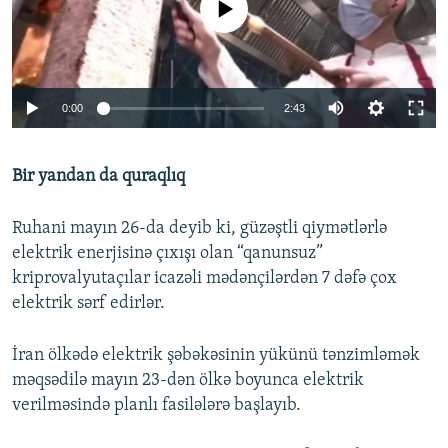
Auto
0:00
2:43
240p
Bir yandan da quraqlıq
360p
Auto
240p
360p
480p
480p
Ruhani mayın 26-da deyib ki, güzəştli qiymətlərlə
720p
elektrik enerjisinə çıxışı olan “qanunsuz”
720p
1080p
kriprovalyutaçılar icazəli mədənçilərdən 7 dəfə çox
1080p
elektrik sərf edirlər.
İran ölkədə elektrik şəbəkəsinin yükünü tənzimləmək
məqsədilə mayın 23-dən ölkə boyunca elektrik
verilməsində planlı fasilələrə başlayıb.