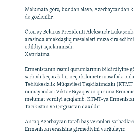
Məlumata görə, bundan əlavə, Azərbaycandan kə
də gözlənilir.
Ötən ay Belarus Prezidenti Aleksandr Lukaşenk
arasinda əməkdaşlıq məsələləri müzakirə edilmiş
edildiyi açıqlanmışdı.
Xatırlatma
Ermənistanın rəsmi qurumlarının bildirdiyinə gö
sərhədi keçərək bir neçə kilometr məsafədə onlar
Təhlükəsizlik Müqaviləsi Təşkilatındakı (KTMT 
nümayəndəsi Viktor Biyaqovun quruma Ermənist
məlumat verdiyi açıqlanıb. KTMT-ya Ermənistan
Tacikistan və Qırğızıstan daxildir.
Ancaq Azərbaycan tərəfi baş verənləri sərhədlərin
Ermənistan ərazisinə girmədiyini vurğulayır.