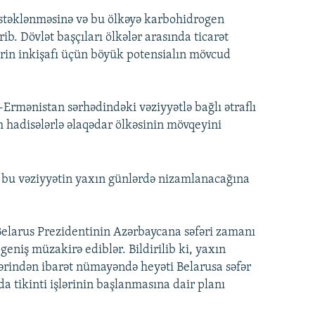
təklənməsinə və bu ölkəyə karbohidrogen
. Dövlət başçıları ölkələr arasında ticarət
lərin inkişafı üçün böyük potensialın mövcud
Ermənistan sərhədindəki vəziyyətlə bağlı ətraflı
hadisələrlə əlaqədar ölkəsinin mövqeyini
bu vəziyyətin yaxın günlərdə nizamlanacağına
 Belarus Prezidentinin Azərbaycana səfəri zamanı
geniş müzakirə ediblər. Bildirilib ki, yaxın
rindən ibarət nümayəndə heyəti Belarusa səfər
a tikinti işlərinin başlanmasına dair planı