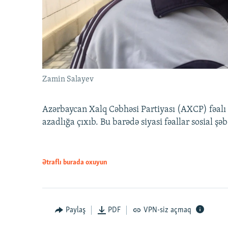
Zamin Salayev
Azərbaycan Xalq Cəbhəsi Partiyası (AXCP) fəalı
azadlığa çıxıb. Bu barədə siyasi fəallar sosial ş
Ətraflı burada oxuyun
Paylaş
PDF
VPN-siz açmaq