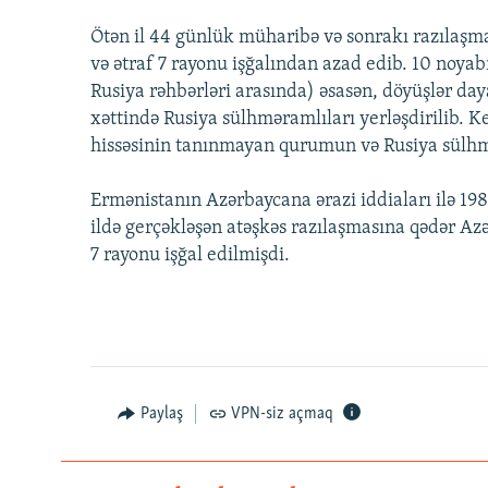
Ötən il 44 günlük müharibə və sonrakı razılaşma
və ətraf 7 rayonu işğalından azad edib. 10 noya
Rusiya rəhbərləri arasında) əsasən, döyüşlər day
xəttində Rusiya sülhməramlıları yerləşdirilib. 
hissəsinin tanınmayan qurumun və Rusiya sülhmər
Ermənistanın Azərbaycana ərazi iddiaları ilə 19
ildə gerçəkləşən atəşkəs razılaşmasına qədər Az
7 rayonu işğal edilmişdi.
Paylaş
VPN-siz açmaq