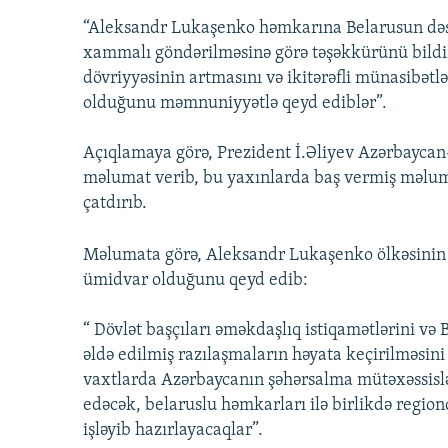
“Aleksandr Lukaşenko həmkarına Belarusun dəs
xammalı göndərilməsinə görə təşəkkürünü bildirib
dövriyyəsinin artmasını və ikitərəfli münasibət
olduğunu məmnuniyyətlə qeyd ediblər”.
Açıqlamaya görə, Prezident İ.Əliyev Azərbaycan-
məlumat verib, bu yaxınlarda baş vermiş məlum 
çatdırıb.
Məlumata görə, Aleksandr Lukaşenko ölkəsinin 
ümidvar olduğunu qeyd edib:
“ Dövlət başçıları əməkdaşlıq istiqamətlərini və
əldə edilmiş razılaşmaların həyata keçirilməsini 
vaxtlarda Azərbaycanın şəhərsalma mütəxəssislə
edəcək, belaruslu həmkarları ilə birlikdə regiond
işləyib hazırlayacaqlar”.