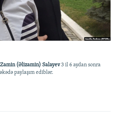
Zamin (Əlizamin) Salayev
3 il 6 aydan sonra
əbəkədə paylaşım ediblər.