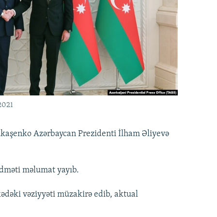
2021
ukaşenko Azərbaycan Prezidenti İlham Əliyevə
idməti məlumat yayıb.
lkədəki vəziyyəti müzakirə edib, aktual