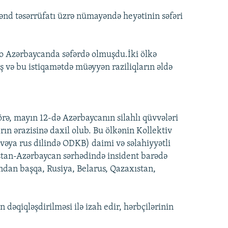
nd təsərrüfatı üzrə nümayəndə heyətinin səfəri
o Azərbaycanda səfərdə olmuşdu.İki ölkə
 və bu istiqamətdə müəyyən raziliqların əldə
rə, mayın 12-də Azərbaycanın silahlı qüvvələri
ın ərazisinə daxil olub. Bu ölkənin Kollektiv
vəya rus dilində ODKB) daimi və səlahiyyətli
an-Azərbaycan sərhədində insident barədə
dan başqa, Rusiya, Belarus, Qazaxıstan,
 dəqiqləşdirilməsi ilə izah edir, hərbçilərinin