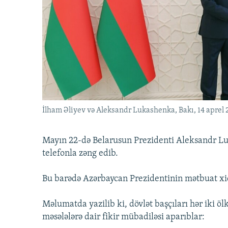
İNFOQRAFIKA
AZƏRBAYCAN ƏDƏBIYYATI KITABXANASI
MISSIYAMIZ
KARIKATURA
İSLAM VƏ DEMOKRATIYA
PEŞƏ ETIKASI VƏ JURNALISTIKA
STANDARTLARIMIZ
İZ - MƏDƏNIYYƏT PROQRAMI
MATERIALLARIMIZDAN ISTIFADƏ
AZADLIQRADIOSU MOBIL TELEFONUNUZDA
BIZIMLƏ ƏLAQƏ
XƏBƏR BÜLLETENLƏRIMIZ
İlham Əliyev və Aleksandr Lukashenka, Bakı, 14 aprel 
Mayın 22-də Belarusun Prezidenti Aleksandr L
telefonla zəng edib.
Bu barədə Azərbaycan Prezidentinin mətbuat x
Məlumatda yazilib ki, dövlət başçıları hər iki ö
məsələlərə dair fikir mübadiləsi aparıblar: