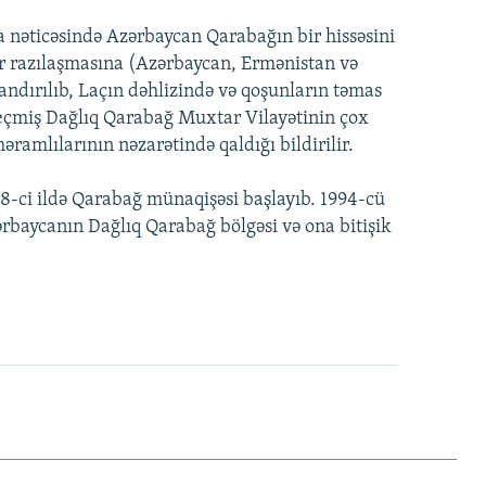
 nəticəsində Azərbaycan Qarabağın bir hissəsini
br razılaşmasına (Azərbaycan, Ermənistan və
andırılıb, Laçın dəhlizində və qoşunların təmas
Keçmiş Dağlıq Qarabağ Muxtar Vilayətinin çox
amlılarının nəzarətində qaldığı bildirilir.
88-ci ildə Qarabağ münaqişəsi başlayıb. 1994-cü
ərbaycanın Dağlıq Qarabağ bölgəsi və ona bitişik