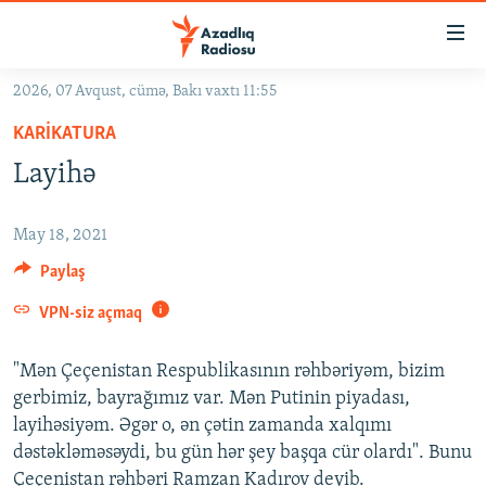
Keçid
linkləri
Əsas
2026, 07 Avqust, cümə, Bakı vaxtı 11:55
məzmuna
GÜNDƏM
KARIKATURA
qayıt
#İZAHLA
Əsas
Layihə
KORRUPSIOMETR
naviqasiyaya
qayıt
#ƏSLINDƏ
May 18, 2021
Axtarışa
FƏRQƏ BAX
Paylaş
keç
QANUNI DOĞRU
VPN-siz açmaq
ARAŞDIRMA
"Mən Çeçenistan Respublikasının rəhbəriyəm, bizim
MULTIMEDIA
gerbimiz, bayrağımız var. Mən Putinin piyadası,
layihəsiyəm. Əgər o, ən çətin zamanda xalqımı
RADIO ARXIV
VIDEO
dəstəkləməsəydi, bu gün hər şey başqa cür olardı". Bunu
HAQQIMIZDA
FOTOQALEREYA
OXU ZALI
Çeçenistan rəhbəri Ramzan Kadırov deyib.