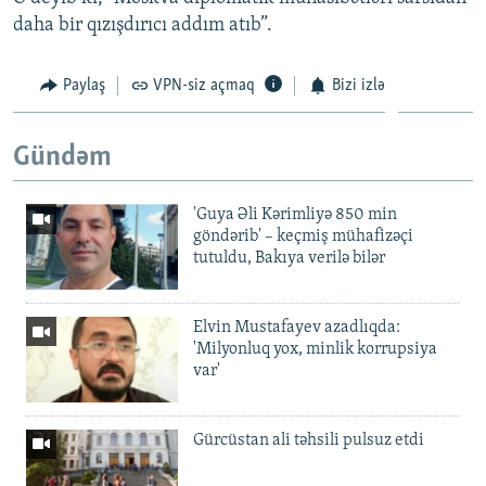
daha bir qızışdırıcı addım atıb”.
Paylaş
VPN-siz açmaq
Bizi izlə
Gündəm
'Guya Əli Kərimliyə 850 min
göndərib' – keçmiş mühafizəçi
tutuldu, Bakıya verilə bilər
Elvin Mustafayev azadlıqda:
'Milyonluq yox, minlik korrupsiya
var'
Gürcüstan ali təhsili pulsuz etdi