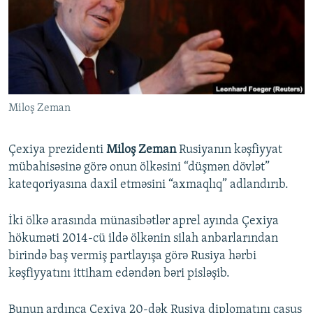
İNFOQRAFIKA
AZƏRBAYCAN ƏDƏBIYYATI KITABXANASI
MISSIYAMIZ
BIZI IZLƏ
KARIKATURA
İSLAM VƏ DEMOKRATIYA
PEŞƏ ETIKASI VƏ JURNALISTIKA STANDARTLARIMIZ
İZ - MƏDƏNIYYƏT PROQRAMI
MATERIALLARIMIZDAN ISTIFADƏ
AZADLIQRADIOSU MOBIL TELEFONUNUZDA
RFE/RL-in bütün saytları
Miloş Zeman
BIZIMLƏ ƏLAQƏ
XƏBƏR BÜLLETENLƏRIMIZ
Çexiya prezidenti
Miloş Zeman
Rusiyanın kəşfiyyat
mübahisəsinə görə onun ölkəsini “düşmən dövlət”
kateqoriyasına daxil etməsini “axmaqlıq” adlandırıb.
İki ölkə arasında münasibətlər aprel ayında Çexiya
hökuməti 2014-cü ildə ölkənin silah anbarlarından
birində baş vermiş partlayışa görə Rusiya hərbi
kəşfiyyatını ittiham edəndən bəri pisləşib.
Bunun ardınca Çexiya 20-dək Rusiya diplomatını casus