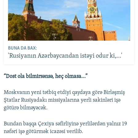
BUNA DA BAX:
'Rusiyanın Azərbaycandan istəyi odur ki,…'
“Dost ola bilmirsənsə, heç olmasa…”
Moskvanın yeni tətbiq etdiyi qaydaya görə Birləşmiş
Ştatlar Rusiyadakı missiyalarına yerli sakinləri işə
götürə bilməyəcək.
Bundan başqa Çexiya səfirliyinə yerlilərdən yalnız 19
nəfəri işə götürmək icazəsi verilib.