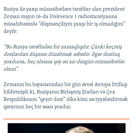
Rusiya ilə yaxşı münasibətlərə tərəfdar olan prezident
Zeman mayın 16-da Frekvence 1 radiostansiyasına
müsahibəsində “düşmənçiliyin yaxşı bir iş olmadığını”
deyib:
“Bu Rusiya tərəfindən bir axmaqlıqdır. Çünki keçmiş
dostlardan düşmən düzəltmək səhvdir. Əgər dostluq
yoxdursa, heç olmasa qoy ən azı düzgün münasibətlər
olsun”.
Zemanın bu bəyanatından bir gün əvvəl Avropa İttifaqı
bildirmişdi ki, Rusiyanın Birləşmiş Ştatları və Çex
Respublikasını “qeyri-dost” ölkə kimi səciyyələndirmək
qərarının heç bir əsası yoxdur.