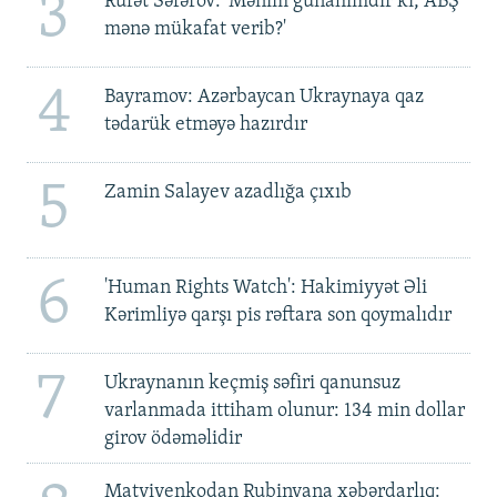
3
Rüfət Səfərov: 'Mənim günahımdır ki, ABŞ
mənə mükafat verib?'
4
Bayramov: Azərbaycan Ukraynaya qaz
tədarük etməyə hazırdır
5
Zamin Salayev azadlığa çıxıb
6
'Human Rights Watch': Hakimiyyət Əli
Kərimliyə qarşı pis rəftara son qoymalıdır
7
Ukraynanın keçmiş səfiri qanunsuz
varlanmada ittiham olunur: 134 min dollar
girov ödəməlidir
Matviyenkodan Rubinyana xəbərdarlıq: