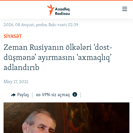
Keçid
linkləri
Əsas
2026, 08 Avqust, şənbə, Bakı vaxtı 02:39
məzmuna
GÜNDƏM
SIYASƏT
qayıt
#İZAHLA
Əsas
Zeman Rusiyanın ölkələri ‘dost-
KORRUPSIOMETR
naviqasiyaya
düşmənə’ ayırmasını ‘axmaqlıq’
qayıt
#ƏSLINDƏ
adlandırıb
Axtarışa
FƏRQƏ BAX
keç
May 17, 2021
QANUNI DOĞRU
Paylaş
VPN-siz açmaq
ARAŞDIRMA
MULTIMEDIA
RADIO ARXIV
VIDEO
HAQQIMIZDA
FOTOQALEREYA
OXU ZALI