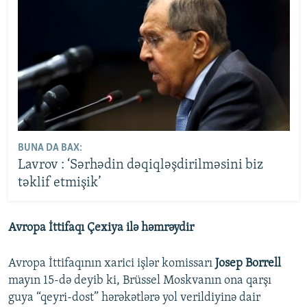
BUNA DA BAX:
Lavrov : ‘Sərhədin dəqiqləşdirilməsini biz
təklif etmişik’
Avropa İttifaqı Çexiya ilə həmrəydir
Avropa İttifaqının xarici işlər komissarı
Josep Borrell
mayın 15-də deyib ki, Brüssel Moskvanın ona qarşı
guya “qeyri-dost” hərəkətlərə yol verildiyinə dair