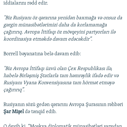
iddialarını rədd edir.
"Biz Rusiyanı öz qərarına yenidən baxmağa və onsuz da
gərgin münasibətlərimizi daha da korlamamağa
çağırırıq. Avropa İttifaqı öz mövqeyini partyorları ilə
koordinasiya etməkdə davam edəcəkdir”.
Borrell bəyanatına belə davam edib:
"Biz Avropa İttifaqı üzvü olan Çex Respublikası ilə,
habelə Birləşmiş Ştatlarla tam həmrəylik ifadə edir və
Rusiyanı Vyana Konvensiyasına tam hörmət etməyə
çağırırıq”.
Rusiyanın sözü gedən qərarını Avropa Şurasının rəhbəri
Şar Mişel
də tənqid edib.
O deyib ki, “Moskva diplomatik münasibətləri sarsıdan