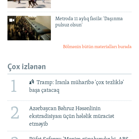
Metroda 11 aylıq fasilə: 'Daşınma
pulsuz olsun'
Bölmənin bütün materialları burada
Çox izlənən
1
Tramp: İranla müharibə 'çox tezliklə'
başa çatacaq
2
Azərbaycan Bəhruz Həsənlinin
ekstradisiyası üçün hələlik müraciət
etməyib