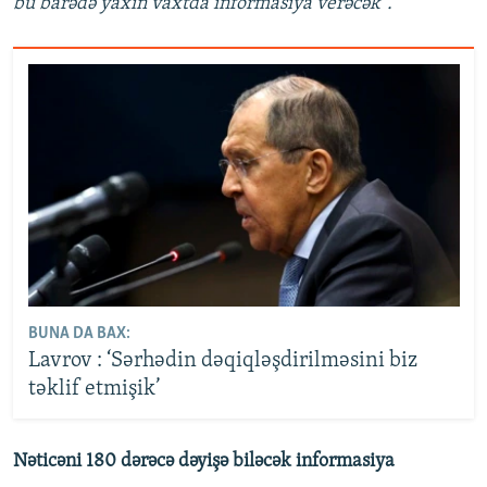
bu barədə yaxın vaxtda informasiya verəcək”.
BUNA DA BAX:
Lavrov : ‘Sərhədin dəqiqləşdirilməsini biz
təklif etmişik’
Nəticəni 180 dərəcə dəyişə biləcək informasiya