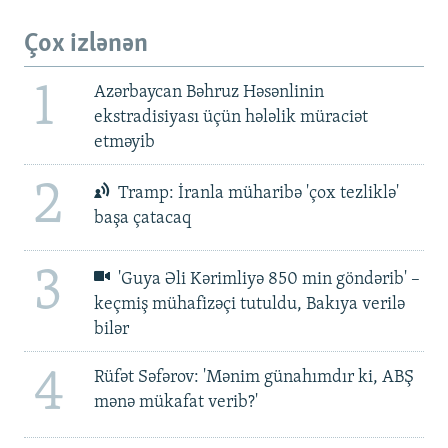
Çox izlənən
1
Azərbaycan Bəhruz Həsənlinin
ekstradisiyası üçün hələlik müraciət
etməyib
2
Tramp: İranla müharibə 'çox tezliklə'
başa çatacaq
3
'Guya Əli Kərimliyə 850 min göndərib' –
keçmiş mühafizəçi tutuldu, Bakıya verilə
bilər
4
Rüfət Səfərov: 'Mənim günahımdır ki, ABŞ
mənə mükafat verib?'