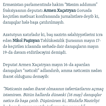
Ermənistan parlamentində hakim “Mənim addımım”
fraksiyasının deputatı
Armen Xaçatryan
Gorusda
keçirilən mətbuat konfransında jurnalistlərə deyib ki,
danışıqlar hələ başa çatdırılmayıb.
Azatutyun xatırladır ki, baş nazirin səlahiyyətlərini icra
edən
Nikol Paşinyan
Təhlükəsizlik Şurasının mayın 17-
də keçirilən iclasında sərhədə dair danışıqların mayın
19-da davam etdiriləcəyini demişdi.
Deputat Armen Xaçatryan mayın 16-da aparılan
danışıqları “nəticəli” adlandırıb, amma nəticənin nədən
ibarət olduğunu deməyib:
“Nəticənin nədən ibarət olmasının təfərrüatlarını açmaq
istəmirəm. Bütün hallarda dünənki (16 may) danışıqlar
nəticə ilə başa çatıb. Düşünürəm ki, Müdafiə Nazirliyi