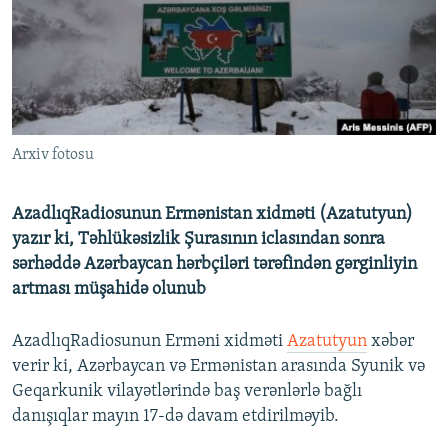
İNFOQRAFIKA
AZƏRBAYCAN ƏDƏBIYYATI KITABXANASI
MISSIYAMIZ
BIZI IZLƏ
KARIKATURA
İSLAM VƏ DEMOKRATIYA
PEŞƏ ETIKASI VƏ JURNALISTIKA STANDARTLARIMIZ
İZ - MƏDƏNIYYƏT PROQRAMI
MATERIALLARIMIZDAN ISTIFADƏ
AZADLIQRADIOSU MOBIL TELEFONUNUZDA
RFE/RL-in bütün saytları
Arxiv fotosu
BIZIMLƏ ƏLAQƏ
XƏBƏR BÜLLETENLƏRIMIZ
AzadlıqRadiosunun Ermənistan xidməti (Azatutyun)
yazır ki, Təhlükəsizlik Şurasının iclasından sonra
sərhəddə Azərbaycan hərbçiləri tərəfindən gərginliyin
artması müşahidə olunub
AzadlıqRadiosunun Erməni xidməti
Azatutyun
xəbər
verir ki, Azərbaycan və Ermənistan arasında Syunik və
Geqarkunik vilayətlərində baş verənlərlə bağlı
danışıqlar mayın 17-də davam etdirilməyib.