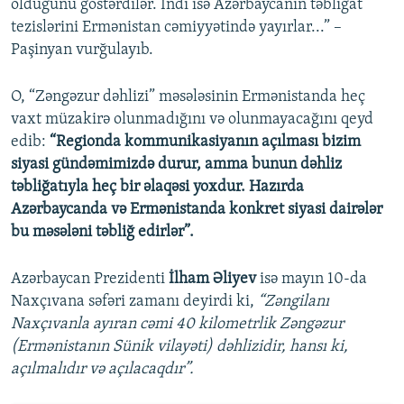
olduğunu göstərdilər. İndi isə Azərbaycanın təbliğat
tezislərini Ermənistan cəmiyyətində yayırlar...” –
Paşinyan vurğulayıb.
O, “Zəngəzur dəhlizi” məsələsinin Ermənistanda heç
vaxt müzakirə olunmadığını və olunmayacağını qeyd
edib:
“Regionda kommunikasiyanın açılması bizim
siyasi gündəmimizdə durur, amma bunun dəhliz
təbliğatıyla heç bir əlaqəsi yoxdur. Hazırda
Azərbaycanda və Ermənistanda konkret siyasi dairələr
bu məsələni təbliğ edirlər”.
Azərbaycan Prezidenti
İlham Əliyev
isə mayın 10-da
Naxçıvana səfəri zamanı deyirdi ki,
“Zəngilanı
Naxçıvanla ayıran cəmi 40 kilometrlik Zəngəzur
(Ermənistanın Sünik vilayəti) dəhlizidir, hansı ki,
açılmalıdır və açılacaqdır”.