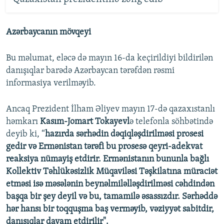
Azərbaycanın mövqeyi
Bu məlumat, eləcə də mayın 16-da keçirildiyi bildirilən
danışıqlar barədə Azərbaycan tərəfdən rəsmi
informasiya verilməyib.
Ancaq Prezident İlham Əliyev mayın 17-də qazaxıstanlı
həmkarı
Kasım-Jomart Tokayevl
ə telefonla söhbətində
deyib ki, “
hazırda sərhədin dəqiqləşdirilməsi prosesi
gedir və Ermənistan tərəfi bu prosesə qeyri-adekvat
reaksiya nümayiş etdirir. Ermənistanın bununla bağlı
Kollektiv Təhlükəsizlik Müqaviləsi Təşkilatına müraciət
etməsi isə məsələnin beynəlmiləlləşdirilməsi cəhdindən
başqa bir şey deyil və bu, tamamilə əsassızdır. Sərhəddə
hər hansı bir toqquşma baş verməyib, vəziyyət sabitdir,
danışıqlar davam etdirilir".