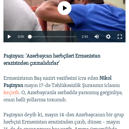
No media source currently available
Auto
0:00
2:43
240p
Paşinyan: 'Azərbaycan hərbçiləri Ermənistan
360p
ərazisindən çıxmalıdırlar'
Auto
240p
360p
480p
480p
720p
Ermənistanın Baş naziri vəzifəsini icra edən
Nikol
720p
1080p
Paşinyan
mayın 17-də Təhlükəsizlik Şurasının iclasını
1080p
keçirib
. O, Azərbaycanla sərhəddə yaranmış gərginliyə,
onun həlli yollarına toxunub.
Paşinyan deyib ki, mayın 14-dən Azərbaycanın bir qrup
hərbçisi Ermənistan ərazisindən çıxıb, dünən – mayın