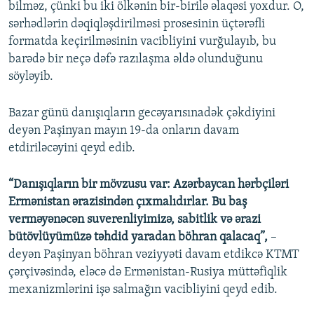
bilməz, çünki bu iki ölkənin bir-birilə əlaqəsi yoxdur. O,
sərhədlərin dəqiqləşdirilməsi prosesinin üçtərəfli
formatda keçirilməsinin vacibliyini vurğulayıb, bu
barədə bir neçə dəfə razılaşma əldə olunduğunu
söyləyib.
Bazar günü danışıqların gecəyarısınadək çəkdiyini
deyən Paşinyan mayın 19-da onların davam
etdiriləcəyini qeyd edib.
“Danışıqların bir mövzusu var: Azərbaycan hərbçiləri
Ermənistan ərazisindən çıxmalıdırlar. Bu baş
verməyənəcən suverenliyimizə, sabitlik və ərazi
bütövlüyümüzə təhdid yaradan böhran qalacaq”,
–
deyən Paşinyan böhran vəziyyəti davam etdikcə KTMT
çərçivəsində, eləcə də Ermənistan-Rusiya müttəfiqlik
mexanizmlərini işə salmağın vacibliyini qeyd edib.