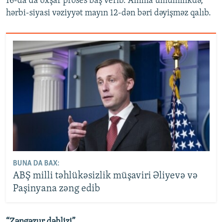
16-da da oxşar proses baş verib. Amma ümumilikdə,
hərbi-siyasi vəziyyət mayın 12-dən bəri dəyişməz qalıb.
BUNA DA BAX:
ABŞ milli təhlükəsizlik müşaviri Əliyevə və
Paşinyana zəng edib
“Zəngəzur dəhlizi”