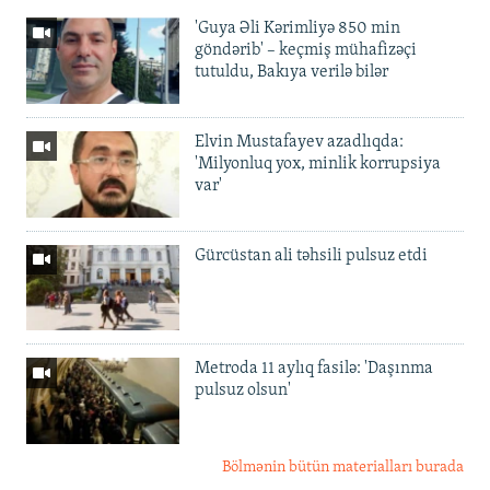
'Guya Əli Kərimliyə 850 min
göndərib' – keçmiş mühafizəçi
tutuldu, Bakıya verilə bilər
Elvin Mustafayev azadlıqda:
'Milyonluq yox, minlik korrupsiya
var'
Gürcüstan ali təhsili pulsuz etdi
Metroda 11 aylıq fasilə: 'Daşınma
pulsuz olsun'
Bölmənin bütün materialları burada