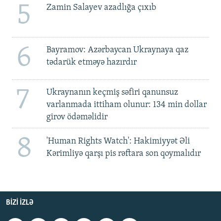
5
Zamin Salayev azadlığa çıxıb
6
Bayramov: Azərbaycan Ukraynaya qaz
tədarük etməyə hazırdır
7
Ukraynanın keçmiş səfiri qanunsuz
varlanmada ittiham olunur: 134 min dollar
girov ödəməlidir
8
'Human Rights Watch': Hakimiyyət Əli
Kərimliyə qarşı pis rəftara son qoymalıdır
BIZI IZLƏ