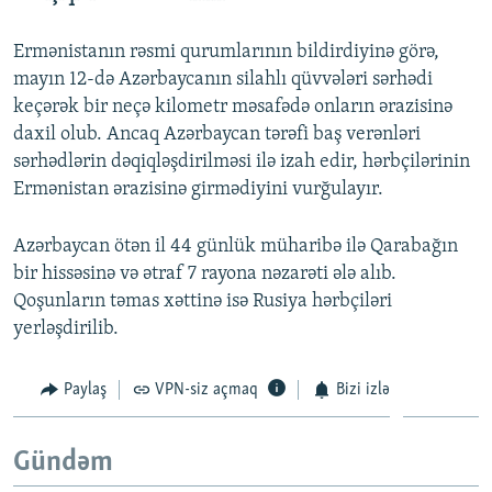
Ermənistanın rəsmi qurumlarının bildirdiyinə görə,
mayın 12-də Azərbaycanın silahlı qüvvələri sərhədi
keçərək bir neçə kilometr məsafədə onların ərazisinə
daxil olub. Ancaq Azərbaycan tərəfi baş verənləri
sərhədlərin dəqiqləşdirilməsi ilə izah edir, hərbçilərinin
Ermənistan ərazisinə girmədiyini vurğulayır.
Azərbaycan ötən il 44 günlük müharibə ilə Qarabağın
bir hissəsinə və ətraf 7 rayona nəzarəti ələ alıb.
Qoşunların təmas xəttinə isə Rusiya hərbçiləri
yerləşdirilib.
Paylaş
VPN-siz açmaq
Bizi izlə
Gündəm