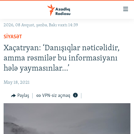
Keçid
linkləri
Əsas
2026, 08 Avqust, şənbə, Bakı vaxtı 14:39
məzmuna
GÜNDƏM
SIYASƏT
qayıt
#İZAHLA
Əsas
Xaçatryan: ‘Danışıqlar nəticəlidir,
KORRUPSIOMETR
naviqasiyaya
amma rəsmilər bu informasiyanı
qayıt
#ƏSLINDƏ
hələ yaymasınlar...’
Axtarışa
FƏRQƏ BAX
keç
May 18, 2021
QANUNI DOĞRU
Paylaş
VPN-siz açmaq
ARAŞDIRMA
MULTIMEDIA
RADIO ARXIV
VIDEO
HAQQIMIZDA
FOTOQALEREYA
OXU ZALI