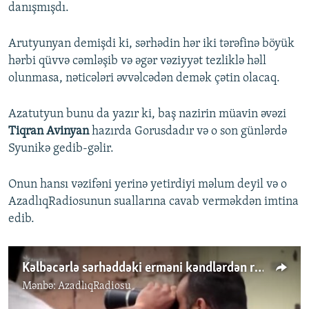
danışmışdı.
Arutyunyan demişdi ki, sərhədin hər iki tərəfinə böyük
hərbi qüvvə cəmləşib və əgər vəziyyət tezliklə həll
olunmasa, nəticələri əvvəlcədən demək çətin olacaq.
Azatutyun bunu da yazır ki, baş nazirin müavin əvəzi
Tiqran Avinyan
hazırda Gorusdadır və o son günlərdə
Syunikə gedib-gəlir.
Onun hansı vəzifəni yerinə yetirdiyi məlum deyil və o
AzadlıqRadiosunun suallarına cavab verməkdən imtina
edib.
Kəlbəcərlə sərhəddəki erməni kəndlərdən reportaj
Mənbə:
AzadlıqRadiosu