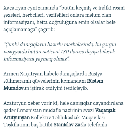
Xaçatryan eyni zamanda “bütün keçmiş və indiki rəsmi
şəxsləri, hərbçiləri, vəzifəliləri onlara məlum olan
informasiyanı, hətta doğruluğuna əmin olsalar belə
açıqlamamağa” çağırıb:
“Çünki danışıqların hazırkı mərhələsində, bu gərgin
vəziyyətdə bütün nəticəni 180 dərəcə dəyişə biləcək
informasiyanı yaymaq olmaz”.
Armen Xaçatryan habelə danışıqlarda Rusiya
sülhməramlı qüvvələrinin komandanı
Rüstəm
Muradov
un iştirak etdiyini təsdiqləyib.
Azatutyun xəbər verir ki, hələ danışıqlar dayandırılana
qədər Ermənistan müdafiə nazirinin əvəzi
Vaqarşak
Arutyunyan
Kollektiv Təhlükəslzik Müqaviləsi
Təşkilatının baş katibi
Stanislav Zas
la telefonla