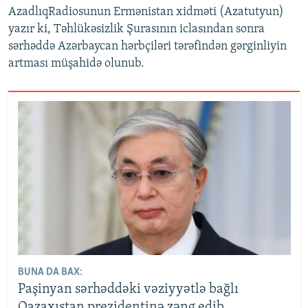
AzadlıqRadiosunun Ermənistan xidməti (Azatutyun)
yazır ki, Təhlükəsizlik Şurasının iclasından sonra
sərhəddə Azərbaycan hərbçiləri tərəfindən gərginliyin
artması müşahidə olunub.
BUNA DA BAX:
Paşinyan sərhəddəki vəziyyətlə bağlı
Qazaxıstan prezidentinə zəng edib