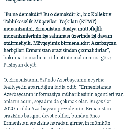
“Bu nə deməkdir? Bu o deməkdir ki, biz Kollektiv
Təhlükəsizlik Müqaviləsi Təşkilatı (KTMT)
mexanizmini, Ermənistan-Rusiya müttəfiqlik
mexanizmlərinin işə salınması üzərində işi davam
etdirməliyik. Mövqeyimiz birmənalıdır: Azərbaycan
hərbçiləri Ermənistan ərazisindən çıxmalıdırlar”,
–
hökumətin mətbuat xidmətinin məlumatına görə,
Paşinyan deyib.
O, Ermənistanın özündə Azərbaycanın xeyrinə
fəaliyyətin aparıldığını iddia edib. “Ermənistanda
Azərbaycanın informasiya müharibəsinin agentləri var,
onların adını, soyadını da çəkmək olar. Bu şəxslər
2020-ci ildə Azərbaycan prezidentini Ermənistan
ərazisinə basqına dəvət etdilər, bundan öncə
Ermənistan ərazisinə haradan girməyin mümkün