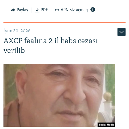
Paylaş
PDF
VPN-siz açmaq
İyun 30, 2026
AXCP fəalına 2 il həbs cəzası
verilib