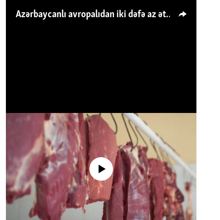
Azərbaycanlı avropalıdan iki dəfə az ət yeyir, amma... 'Qiymət artımı qaçılmazdır'
No media source currently available