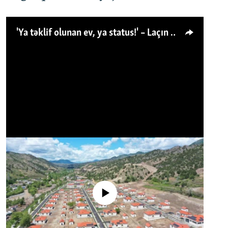
'Ya təklif olunan ev, ya status!' – Laçın köçkünü: 'Laçından başqa heç hara!'
No media source currently available