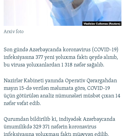
İNFOQRAFIKA
AZƏRBAYCAN ƏDƏBIYYATI KITABXANASI
MISSIYAMIZ
BIZI IZLƏ
KARIKATURA
İSLAM VƏ DEMOKRATIYA
PEŞƏ ETIKASI VƏ JURNALISTIKA STANDARTLARIMIZ
İZ - MƏDƏNIYYƏT PROQRAMI
MATERIALLARIMIZDAN ISTIFADƏ
Arxiv foto
AZADLIQRADIOSU MOBIL TELEFONUNUZDA
RFE/RL-in bütün saytları
BIZIMLƏ ƏLAQƏ
Son gündə Azərbaycanda koronavirus (COVID-19)
infeksiyasına 377 yeni yoluxma faktı qeydə alınıb,
XƏBƏR BÜLLETENLƏRIMIZ
bu virusa yoluxanlardan 1 318 nəfər sağalıb.
Nazirlər Kabineti yanında Operativ Qərargahdan
mayın 15-də verilən məlumata görə, COVID-19
üçün götürülən analiz nümunələri müsbət çıxan 14
nəfər vəfat edib.
Qurumdan bildirilib ki, indiyədək Azərbaycanda
ümumilikdə 329 371 nəfərin koronavirus
infeksiyasına yoluxması faktı müəyyən edilib,