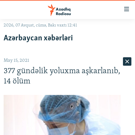
Keçid
linkləri
Əsas
2026, 07 Avqust, cümə, Bakı vaxtı 12:41
məzmuna
GÜNDƏM
Azərbaycan xəbərləri
qayıt
#İZAHLA
Əsas
KORRUPSIOMETR
naviqasiyaya
May 15, 2021
qayıt
#ƏSLINDƏ
Axtarışa
377 gündəlik yoluxma aşkarlanıb,
FƏRQƏ BAX
keç
14 ölüm
QANUNI DOĞRU
ARAŞDIRMA
MULTIMEDIA
RADIO ARXIV
VIDEO
HAQQIMIZDA
FOTOQALEREYA
OXU ZALI