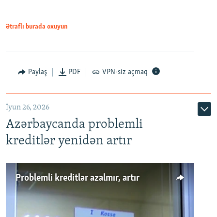
Ətraflı burada oxuyun
Auto
240p
360p
480p
Paylaş
PDF
VPN-siz açmaq
720p
1080p
İyun 26, 2026
Azərbaycanda problemli
kreditlər yenidən artır
Problemli kreditlər azalmır, artır