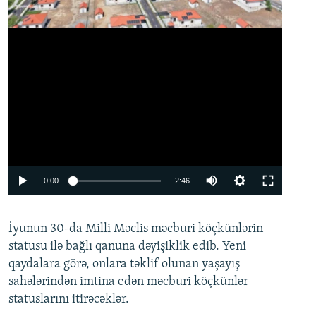
Auto
0:00
2:46
240p
İyunun 30-da Milli Məclis məcburi köçkünlərin
360p
statusu ilə bağlı qanuna dəyişiklik edib. Yeni
480p
qaydalara görə, onlara təklif olunan yaşayış
720p
sahələrindən imtina edən məcburi köçkünlər
statuslarını itirəcəklər.
1080p