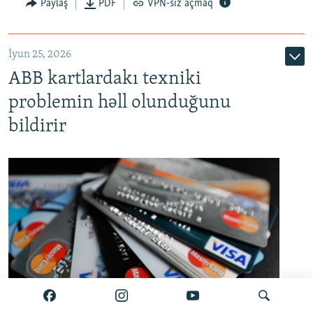
Auto
240p
360p
480p
Paylaş
PDF
VPN-siz açmaq
720p
1080p
İyun 25, 2026
ABB kartlardakı texniki
problemin həll olunduğunu
bildirir