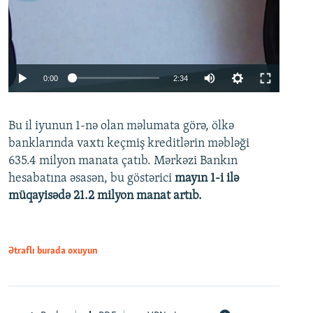
Auto
0:00
2:34
240p
Bu il iyunun 1-nə olan məlumata görə, ölkə
360p
banklarında vaxtı keçmiş kreditlərin məbləği
480p
635.4 milyon manata çatıb. Mərkəzi Bankın
720p
hesabatına əsasən, bu göstərici
mayın 1-i ilə
müqayisədə 21.2 milyon manat artıb.
1080p
Ətraflı burada oxuyun