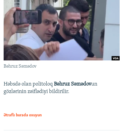
Bəhruz Səmədov
Həbsdə olan politoloq
Bəhruz Səmədov
un
gözlərinin zəiflədiyi bildirilir.
Ətraflı burada oxuyun