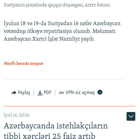
Suriyanın şimalında qaçqın düşərgəsi, arxiv fotosu
İyulun 18 və 19-da Suriyadan 16 nəfər Azərbaycan
vətəndaşı ölkəyə repatriasiya olunub. Məlumatı
Azərbaycan Xarici İşlər Nazirliyi yayıb.
Ətraflı burada oxuyun
Paylaş
PDF
VPN-siz açmaq
İyul 16, 2026
Azərbaycanda istehlakçıların
tibbi xərcləri 25 faiz artıb