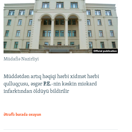
Müdafiə Nazirliyi
Müddətdən artıq həqiqi hərbi xidmət hərbi
qulluqçusu, əsgər
P.E.
-nin kəskin miokard
infarktından öldüyü bildirilir
Ətraflı burada oxuyun