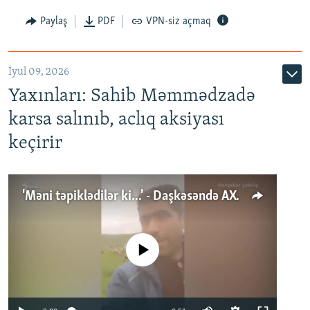
Paylaş
PDF
VPN-siz açmaq
İyul 09, 2026
Yaxınları: Sahib Məmmədzadə
karsa salınıb, aclıq aksiyası
keçirir
'Məni təpiklədilər ki...' - Daşkəsəndə AXCP fəalının yaxınları onun həbsinə etiraz edirlər
No media source currently available
Auto