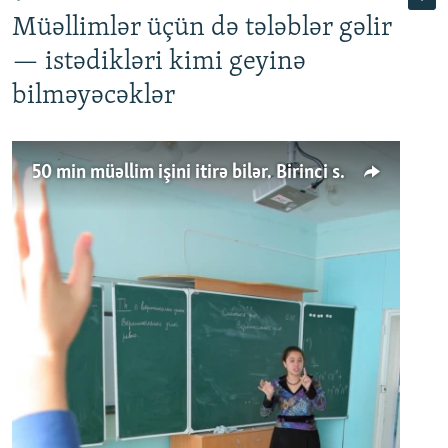
Müəllimlər üçün də tələblər gəlir
— istədikləri kimi geyinə
bilməyəcəklər
50 min müəllim işini itirə bilər. Birinci sinfə gedənlər azalır