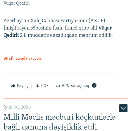
Vüqar Qədirli
Azərbaycan Xalq Cəbhəsi Partiyasının (AXCP)
İmişli rayon şöbəsinin fəalı, ikinci qrup əlil
Vüqar
Qədirli
2 il müddətinə azadlıqdan məhrum edilib.
Ətraflı burada oxuyun
Paylaş
PDF
VPN-siz açmaq
İyun 30, 2026
Milli Məclis məcburi köçkünlərlə
bağlı qanuna dəyişiklik etdi