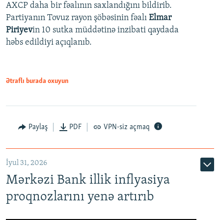
AXCP daha bir fəalının saxlandığını bildirib.
Partiyanın Tovuz rayon şöbəsinin fəalı
Elmar
Piriyev
in 10 sutka müddətinə inzibati qaydada
həbs edildiyi açıqlanıb.
Ətraflı burada oxuyun
Paylaş
PDF
VPN-siz açmaq
İyul 31, 2026
Mərkəzi Bank illik inflyasiya
proqnozlarını yenə artırıb