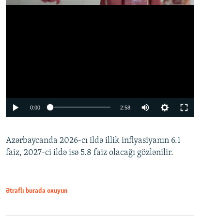
Auto
0:00
2:58
240p
Azərbaycanda 2026-cı ildə illik inflyasiyanın 6.1
360p
faiz, 2027-ci ildə isə 5.8 faiz olacağı gözlənilir.
480p
720p
1080p
Ətraflı burada oxuyun