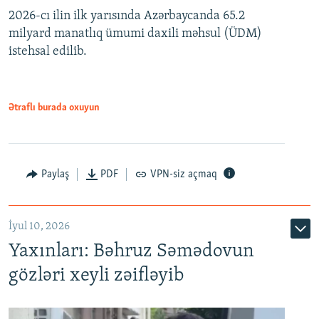
2026-cı ilin ilk yarısında Azərbaycanda 65.2
360p
milyard manatlıq ümumi daxili məhsul (ÜDM)
480p
Auto
240p
360p
480p
istehsal edilib.
720p
720p
1080p
1080p
Ətraflı burada oxuyun
Paylaş
PDF
VPN-siz açmaq
İyul 10, 2026
Yaxınları: Bəhruz Səmədovun
gözləri xeyli zəifləyib