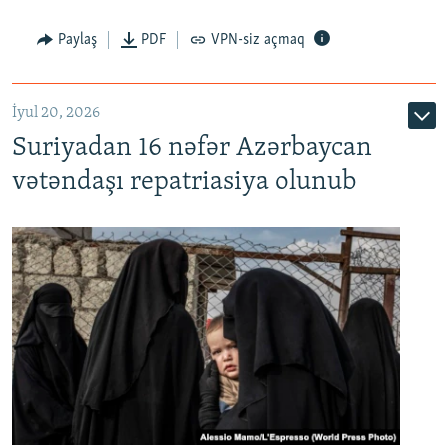
Paylaş
PDF
VPN-siz açmaq
İyul 20, 2026
Auto
240p
360p
480p
Suriyadan 16 nəfər Azərbaycan
720p
1080p
vətəndaşı repatriasiya olunub