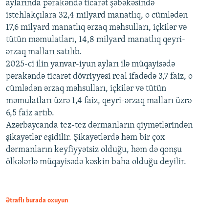
aylarında pərakəndə ticarət şəbəkəsində
istehlakçılara 32,4 milyard manatlıq, o cümlədən
17,6 milyard manatlıq ərzaq məhsulları, içkilər və
tütün məmulatları, 14,8 milyard manatlıq qeyri-
ərzaq malları satılıb.
2025-ci ilin yanvar-iyun ayları ilə müqayisədə
pərakəndə ticarət dövriyyəsi real ifadədə 3,7 faiz, o
cümlədən ərzaq məhsulları, içkilər və tütün
məmulatları üzrə 1,4 faiz, qeyri-ərzaq malları üzrə
6,5 faiz artıb.
Azərbaycanda tez-tez dərmanların qiymətlərindən
şikayətlər eşidilir. Şikayətlərdə həm bir çox
dərmanların keyfiyyətsiz olduğu, həm də qonşu
ölkələrlə müqayisədə kəskin baha olduğu deyilir.
Ətraflı burada oxuyun