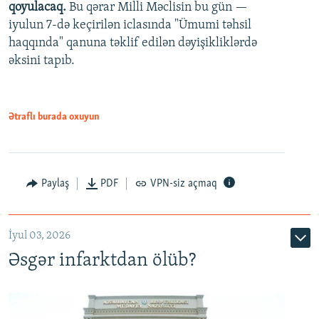
qoyulacaq.
Bu qərar Milli Məclisin bu gün —
480p
iyulun 7-də keçirilən iclasında "Ümumi təhsil
720p
haqqında" qanuna təklif edilən dəyişikliklərdə
əksini tapıb.
1080p
Ətraflı burada oxuyun
Auto
240p
360p
480p
Paylaş
PDF
VPN-siz açmaq
720p
1080p
İyul 03, 2026
Əsgər infarktdan ölüb?