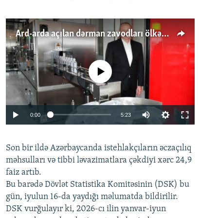
Ard-arda açılan dərman zavodları ölkənin tələbatını ödəyirmi?
No media source currently available
Auto
0:00
5:23
240p
Son bir ildə Azərbaycanda istehlakçıların
360p
əczaçılıq
məhsulları və tibbi ləvazimatlara çəkdiyi xərc 24,9
480p
Auto
240p
360p
480p
faiz artıb.
720p
Bu barədə Dövlət Statistika Komitəsinin (DSK) bu
720p
1080p
gün, iyulun 16-da yaydığı məlumatda bildirilir.
1080p
DSK vurğulayır ki, 2026-cı ilin yanvar-iyun