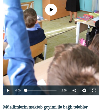
No media source currently available
Auto
0:00
2:58
240p
Müəllimlərin məktəb geyimi ilə bağlı tələblər
360p