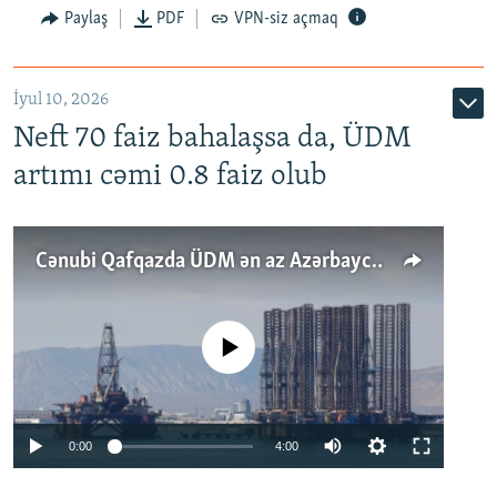
Paylaş
PDF
VPN-siz açmaq
İyul 10, 2026
Neft 70 faiz bahalaşsa da, ÜDM
artımı cəmi 0.8 faiz olub
Cənubi Qafqazda ÜDM ən az Azərbaycanda artır: Qonşuları niyə Bakını qabaqlaya bilir?
No media source currently available
Auto
0:00
4:00
240p