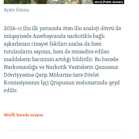
Arxiv fotosu
2026-cı ilin ilk yarısında ötən ilin analoji dövrü ilə
müqayisədə Azərbaycanda narkotiklə bağlı
aşkarlanan cinayət faktları azalsa da həm
tutulanların sayının, həm də müsadirə edilən
maddələrin həcminin artdığı bildirilir. Bu barədə
Narkomanlığa və Narkotik Vasitələrin Qanunsuz
Dövriyyəsinə Qarşı Mübarizə üzrə Dövlət
Komissiyasının İşçi Qrupunun məlumatında qeyd
edilir.
Ətraflı burada oxuyun