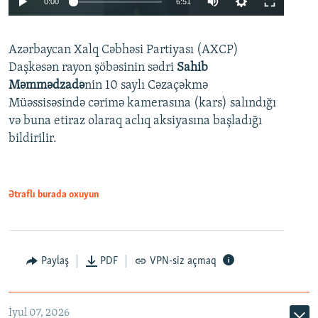
0:00
6:51
240p
Azərbaycan Xalq Cəbhəsi Partiyası (AXCP)
360p
Daşkəsən rayon şöbəsinin sədri
Sahib
480p
Auto
240p
360p
480p
Məmmədzadə
nin 10 saylı Cəzaçəkmə
720p
Müəssisəsində cərimə kamerasına (kars) salındığı
720p
1080p
və buna etiraz olaraq aclıq aksiyasına başladığı
1080p
bildirilir.
Ətraflı burada oxuyun
Paylaş
PDF
VPN-siz açmaq
İyul 07, 2026