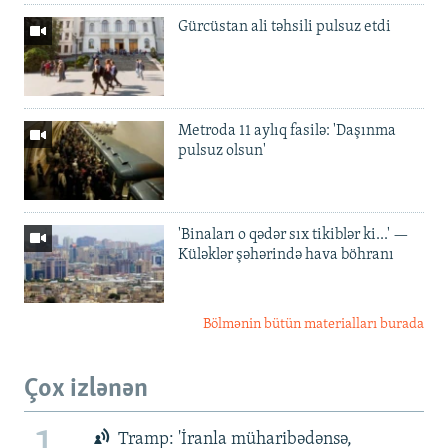
Gürcüstan ali təhsili pulsuz etdi
Metroda 11 aylıq fasilə: 'Daşınma
pulsuz olsun'
'Binaları o qədər sıx tikiblər ki...' —
Küləklər şəhərində hava böhranı
Bölmənin bütün materialları burada
Çox izlənən
Tramp: 'İranla müharibədənsə,