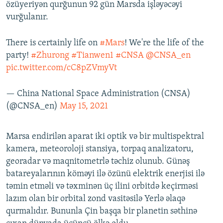
özüyeriyən qurğunun 92 gün Marsda işləyəcəyi
vurğulanır.
There is certainly life on
#Mars
! We're the life of the
party!
#Zhurong
#Tianwen1
#CNSA
@CNSA_en
pic.twitter.com/cC8pZVmyVt
— China National Space Administration (CNSA)
(@CNSA_en)
May 15, 2021
Marsa endirilən aparat iki optik və bir multispektral
kamera, meteoroloji stansiya, torpaq analizatoru,
georadar və maqnitometrlə təchiz olunub. Günəş
batareyalarının köməyi ilə özünü elektrik enerjisi ilə
təmin etməli və təxminən üç ilini orbitdə keçirməsi
lazım olan bir orbital zond vasitəsilə Yerlə əlaqə
qurmalıdır. Bununla Çin başqa bir planetin səthinə