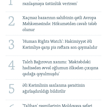
1
razılaşmaya üstünlük verirəm'
2
Xaçmaz bazarının sahibinin qətli Avropa
Məhkəməsində: Hökumətdən cavab tələb
olunur
3
'Human Rights Watch': Hakimiyyət Əli
Kərimliyə qarşı pis rəftara son qoymalıdır
4
Taleh Bağırovun xanımı: 'Məktəbdəki
hadisədən əvvəl oğlumun ölkədən çıxışına
qadağa qoyulmuşdu'
5
Əli Kərimlinin saxlanma şəraitinin
ağırlaşdırıldığı bildirilir
'Taliban' rəsmilərinin Moldovaya səfəri