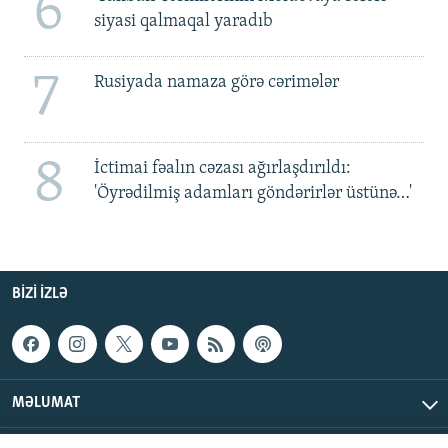
6
siyasi qalmaqal yaradıb
7
Rusiyada namaza görə cərimələr
8
İctimai fəalın cəzası ağırlaşdırıldı:
'Öyrədilmiş adamları göndərirlər üstünə…'
BIZI IZLƏ
MƏLUMAT