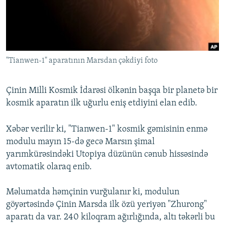
İNFOQRAFIKA
AZƏRBAYCAN ƏDƏBIYYATI KITABXANASI
MISSIYAMIZ
BIZI IZLƏ
KARIKATURA
İSLAM VƏ DEMOKRATIYA
PEŞƏ ETIKASI VƏ JURNALISTIKA STANDARTLARIMIZ
İZ - MƏDƏNIYYƏT PROQRAMI
MATERIALLARIMIZDAN ISTIFADƏ
"Tianwen-1" aparatının Marsdan çəkdiyi foto
AZADLIQRADIOSU MOBIL TELEFONUNUZDA
RFE/RL-in bütün saytları
BIZIMLƏ ƏLAQƏ
Çinin Milli Kosmik İdarəsi ölkənin başqa bir planetə bir
XƏBƏR BÜLLETENLƏRIMIZ
kosmik aparatın ilk uğurlu eniş etdiyini elan edib.
Xəbər verilir ki, "Tianwen-1" kosmik gəmisinin enmə
modulu mayın 15-də gecə Marsın şimal
yarımkürəsindəki Utopiya düzünün cənub hissəsində
avtomatik olaraq enib.
Məlumatda həmçinin vurğulanır ki, modulun
göyərtəsində Çinin Marsda ilk özü yeriyən "Zhurong"
aparatı da var. 240 kiloqram ağırlığında, altı təkərli bu