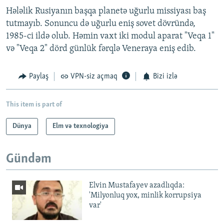
Hələlik Rusiyanın başqa planetə uğurlu missiyası baş
tutmayıb. Sonuncu də uğurlu eniş sovet dövründə,
1985-ci ildə olub. Həmin vaxt iki modul aparat "Veqa 1"
və "Veqa 2" dörd günlük fərqlə Veneraya eniş edib.
Paylaş
VPN-siz açmaq
Bizi izlə
This item is part of
Dünya
Elm və texnologiya
Gündəm
Elvin Mustafayev azadlıqda:
'Milyonluq yox, minlik korrupsiya
var'