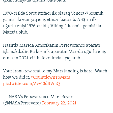
çıxan dünyada üçüncü ölkə oldu.
1970-ci ildə Sovet İttifaqı ilk olaraq Venera-7 kosmik
gəmisi ilə yumşaq eniş etməyi bacarıb. ABŞ-ın ilk
uğurlu enişi 1976-cı ildə, Viking-1 kosmik gəmisi ilə
Marsda olub.
Hazırda Marsda Amerikanın Perseverance aparatı
işləməkdədir. Bu kosmik aparatın Marsda uğurlu eniş
etməsin 2021-ci ilin fevralında açıqlanıb.
Your front-row seat to my Mars landing is here. Watch
how we did it.
#CountdownToMars
pic.twitter.com/Avv13dSVmQ
— NASA's Perseverance Mars Rover
(@NASAPersevere)
February 22, 2021