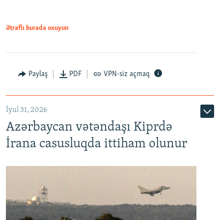
Ətraflı burada oxuyun
Paylaş
PDF
VPN-siz açmaq
İyul 31, 2026
Azərbaycan vətəndaşı Kiprdə
İrana casusluqda ittiham olunur