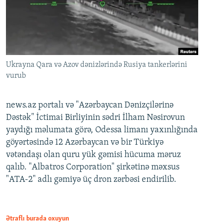
Ukrayna Qara və Azov dənizlərində Rusiya tankerlərini
vurub
news.az portalı və "Azərbaycan Dənizçilərinə
Dəstək" İctimai Birliyinin sədri İlham Nəsirovun
yaydığı məlumata görə, Odessa limanı yaxınlığında
göyərtəsində 12 Azərbaycan və bir Türkiyə
vətəndaşı olan quru yük gəmisi hücuma məruz
qalıb. "Albatros Corporation" şirkətinə məxsus
"ATA-2" adlı gəmiyə üç dron zərbəsi endirilib.
Ətraflı burada oxuyun