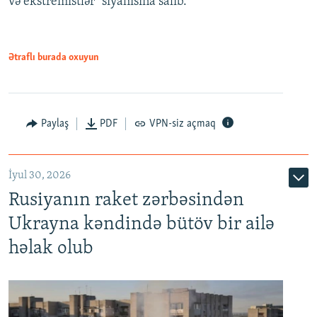
və ekstremistlər" siyahısına salıb.
Ətraflı burada oxuyun
Paylaş
PDF
VPN-siz açmaq
İyul 30, 2026
Rusiyanın raket zərbəsindən
Ukrayna kəndində bütöv bir ailə
həlak olub