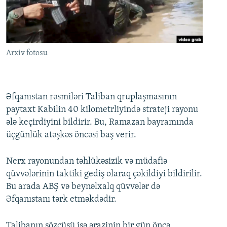
İNFOQRAFIKA
AZƏRBAYCAN ƏDƏBIYYATI KITABXANASI
MISSIYAMIZ
BIZI IZLƏ
KARIKATURA
İSLAM VƏ DEMOKRATIYA
PEŞƏ ETIKASI VƏ JURNALISTIKA STANDARTLARIMIZ
İZ - MƏDƏNIYYƏT PROQRAMI
MATERIALLARIMIZDAN ISTIFADƏ
Arxiv fotosu
AZADLIQRADIOSU MOBIL TELEFONUNUZDA
RFE/RL-in bütün saytları
BIZIMLƏ ƏLAQƏ
Əfqanıstan rəsmiləri Taliban qruplaşmasının
XƏBƏR BÜLLETENLƏRIMIZ
paytaxt Kabilin 40 kilometrliyində strateji rayonu
ələ keçirdiyini bildirir. Bu, Ramazan bayramında
üçgünlük atəşkəs öncəsi baş verir.
Nerx rayonundan təhlükəsizik və müdafiə
qüvvələrinin taktiki gediş olaraq çəkildiyi bildirilir.
Bu arada ABŞ və beynəlxalq qüvvələr də
Əfqanıstanı tərk etməkdədir.
Talibanın sözçüsü isə ərazinin bir gün öncə