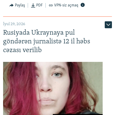
Paylaş
PDF
VPN-siz açmaq
İyul 29, 2026
Rusiyada Ukraynaya pul
göndərən jurnalistə 12 il həbs
cəzası verilib