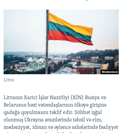
Litva
Litvanın Xarici İşlər Nazirliyi (XİN) Rusiya və
Belarusun bəzi vətəndaşlarının ölkəyə girişinə
qadağa qoyulmasını təklif edir. Söhbət işğal
olunmuş Ukrayna ərazilərində təhsil və elm,
mədəniyyət, idman və əyləncə sahələrində fəaliyyət