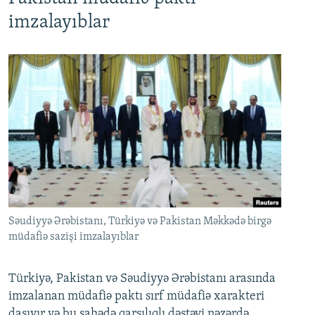
imzalayıblar
Səudiyyə Ərəbistanı, Türkiyə və Pakistan Məkkədə birgə
müdafiə sazişi imzalayıblar
Türkiyə, Pakistan və Səudiyyə Ərəbistanı arasında
imzalanan müdafiə paktı sırf müdafiə xarakteri
daşıyır və bu sahədə qarşılıqlı dəstəyi nəzərdə