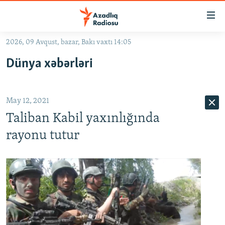
Keçid
linkləri
Əsas
2026, 09 Avqust, bazar, Bakı vaxtı 14:05
məzmuna
GÜNDƏM
Dünya xəbərləri
qayıt
#İZAHLA
Əsas
KORRUPSIOMETR
naviqasiyaya
May 12, 2021
qayıt
#ƏSLINDƏ
Axtarışa
Taliban Kabil yaxınlığında
FƏRQƏ BAX
keç
rayonu tutur
QANUNI DOĞRU
ARAŞDIRMA
MULTIMEDIA
RADIO ARXIV
VIDEO
HAQQIMIZDA
FOTOQALEREYA
OXU ZALI