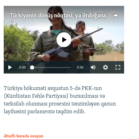
Türkiyənin dönüş nöqtəsi, ya Ərdoğana üçüncü şans: PKK ilə qəfil barışıq nə deməkdir?
No media source currently available
Auto
0:00
5:56
240p
Türkiyə hökuməti avqustun 5-də PKK-nın
360p
(Kürdüstan Fəhlə Partiyası) buraxılması və
480p
Auto
240p
360p
480p
tərksilah olunması prosesini tənzimləyən qanun
720p
layihəsini parlamentə təqdim edib.
720p
1080p
1080p
Ətraflı burada oxuyun