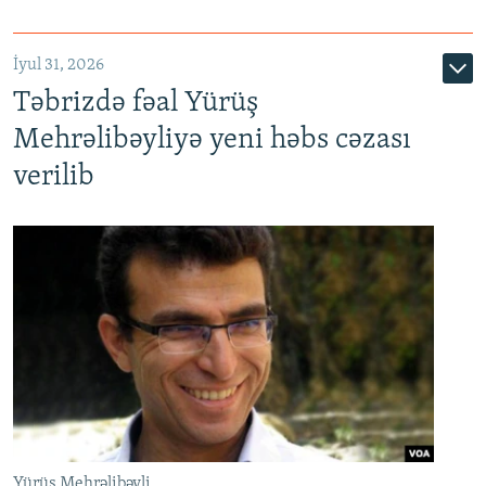
İyul 31, 2026
Təbrizdə fəal Yürüş
Mehrəlibəyliyə yeni həbs cəzası
verilib
Yürüş Mehrəlibəyli