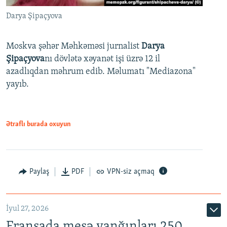
Darya Şipaçyova
Moskva şəhər Məhkəməsi jurnalist
Darya
Şipaçyova
nı dövlətə xəyanət işi üzrə 12 il
azadlıqdan məhrum edib. Məlumatı "Mediazona"
yayıb.
Ətraflı burada oxuyun
Paylaş
PDF
VPN-siz açmaq
İyul 27, 2026
Fransada meşə yanğınları 250