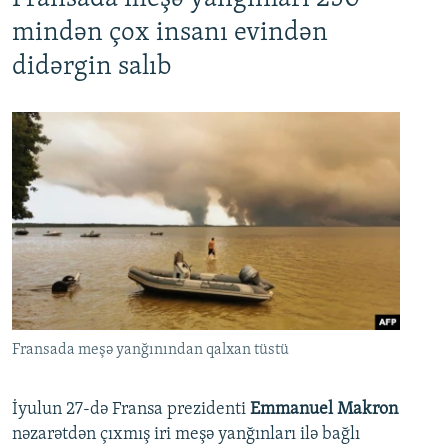
mindən çox insanı evindən
didərgin salıb
Fransada meşə yanğınından qalxan tüstü
İyulun 27-də Fransa prezidenti
Emmanuel Makron
nəzarətdən çıxmış iri meşə yanğınları ilə bağlı