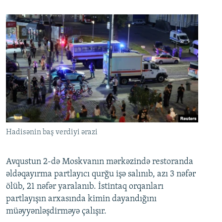
Hadisənin baş verdiyi ərazi
Avqustun 2-də Moskvanın mərkəzində restoranda
əldəqayırma partlayıcı qurğu işə salınıb, azı 3 nəfər
ölüb, 21 nəfər yaralanıb. İstintaq orqanları
partlayışın arxasında kimin dayandığını
müəyyənləşdirməyə çalışır.