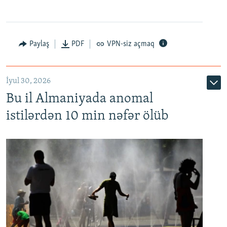
Paylaş
PDF
VPN-siz açmaq
İyul 30, 2026
Bu il Almaniyada anomal
istilərdən 10 min nəfər ölüb