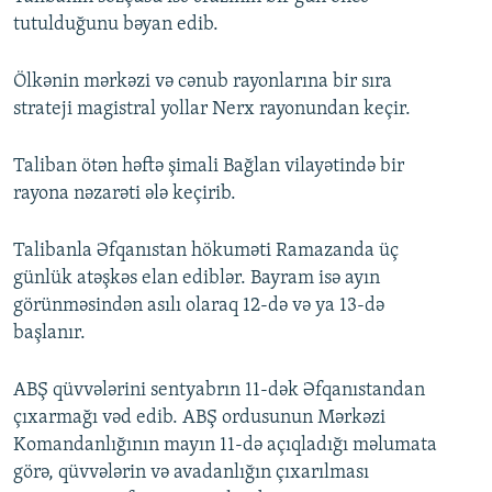
tutulduğunu bəyan edib.
Ölkənin mərkəzi və cənub rayonlarına bir sıra
strateji magistral yollar Nerx rayonundan keçir.
Taliban ötən həftə şimali Bağlan vilayətində bir
rayona nəzarəti ələ keçirib.
Talibanla Əfqanıstan hökuməti Ramazanda üç
günlük atəşkəs elan ediblər. Bayram isə ayın
görünməsindən asılı olaraq 12-də və ya 13-də
başlanır.
ABŞ qüvvələrini sentyabrın 11-dək Əfqanıstandan
çıxarmağı vəd edib. ABŞ ordusunun Mərkəzi
Komandanlığının mayın 11-də açıqladığı məlumata
görə, qüvvələrin və avadanlığın çıxarılması