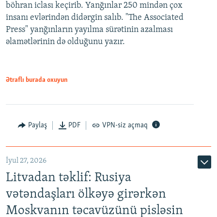
böhran iclası keçirib. Yanğınlar 250 mindən çox
insanı evlərindən didərgin salıb. "The Associated
Press" yanğınların yayılma sürətinin azalması
əlamətlərinin də olduğunu yazır.
Ətraflı burada oxuyun
Paylaş
PDF
VPN-siz açmaq
İyul 27, 2026
Litvadan təklif: Rusiya
vətəndaşları ölkəyə girərkən
Moskvanın təcavüzünü pisləsin