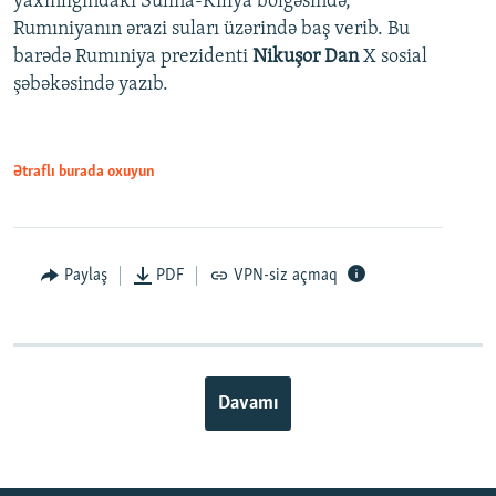
yaxınlığındakı Sulina-Kiliya bölgəsində,
Rumıniyanın ərazi suları üzərində baş verib. Bu
barədə Rumıniya prezidenti
Nikuşor Dan
X sosial
şəbəkəsində yazıb.
Ətraflı burada oxuyun
Paylaş
PDF
VPN-siz açmaq
Davamı