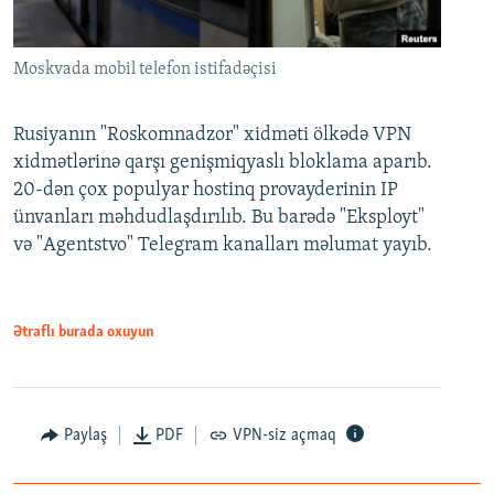
Moskvada mobil telefon istifadəçisi
Rusiyanın "Roskomnadzor" xidməti ölkədə VPN
xidmətlərinə qarşı genişmiqyaslı bloklama aparıb.
20-dən çox populyar hostinq provayderinin IP
ünvanları məhdudlaşdırılıb. Bu barədə "Eksployt"
və "Agentstvo" Telegram kanalları məlumat yayıb.
Ətraflı burada oxuyun
Paylaş
PDF
VPN-siz açmaq