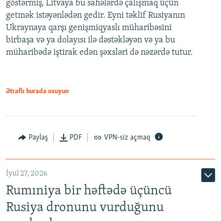
göstərmiş, Litvaya bu sahələrdə çalışmaq üçün
getmək istəyənlədən gedir. Eyni təklif Rusiyanın
Ukraynaya qarşı genişmiqyaslı müharibəsini
birbaşa və ya dolayısı ilə dəstəkləyən və ya bu
müharibədə iştirak edən şəxsləri də nəzərdə tutur.
Ətraflı burada oxuyun
Paylaş
PDF
VPN-siz açmaq
İyul 27, 2026
Rumıniya bir həftədə üçüncü
Rusiya dronunu vurduğunu