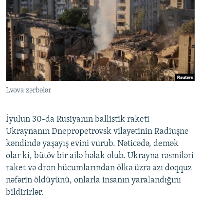
Lvova zərbələr
İyulun 30-da Rusiyanın ballistik raketi
Ukraynanın Dnepropetrovsk vilayətinin Radiuşne
kəndində yaşayış evini vurub. Nəticədə, demək
olar ki, bütöv bir ailə həlak olub. Ukrayna rəsmiləri
raket və dron hücumlarından ölkə üzrə azı doqquz
nəfərin öldüyünü, onlarla insanın yaralandığını
bildirirlər.