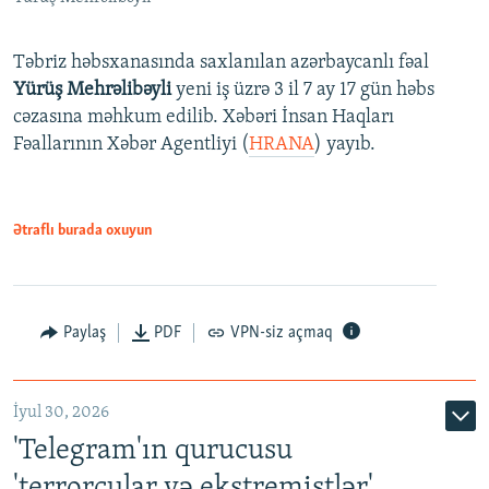
Təbriz həbsxanasında saxlanılan azərbaycanlı fəal
Yürüş Mehrəlibəyli
yeni iş üzrə 3 il 7 ay 17 gün həbs
cəzasına məhkum edilib. Xəbəri İnsan Haqları
Fəallarının Xəbər Agentliyi (
HRANA
) yayıb.
Ətraflı burada oxuyun
Paylaş
PDF
VPN-siz açmaq
İyul 30, 2026
'Telegram'ın qurucusu
'terrorçular və ekstremistlər'