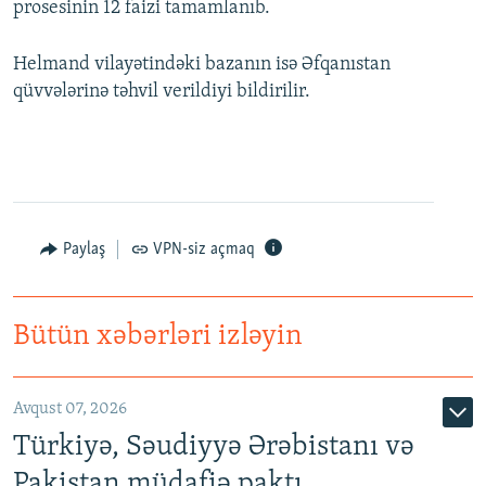
prosesinin 12 faizi tamamlanıb.
Helmand vilayətindəki bazanın isə Əfqanıstan
qüvvələrinə təhvil verildiyi bildirilir.
Paylaş
VPN-siz açmaq
Bütün xəbərləri izləyin
Avqust 07, 2026
Türkiyə, Səudiyyə Ərəbistanı və
Pakistan müdafiə paktı