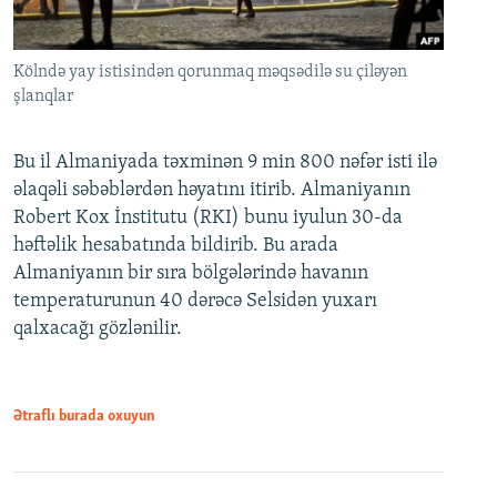
Kölndə yay istisindən qorunmaq məqsədilə su çiləyən
şlanqlar
Bu il Almaniyada təxminən 9 min 800 nəfər isti ilə
əlaqəli səbəblərdən həyatını itirib. Almaniyanın
Robert Kox İnstitutu (RKI) bunu iyulun 30-da
həftəlik hesabatında bildirib. Bu arada
Almaniyanın bir sıra bölgələrində havanın
temperaturunun 40 dərəcə Selsidən yuxarı
qalxacağı gözlənilir.
Ətraflı burada oxuyun