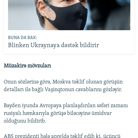
BUNA DA BAX:
Blinken Ukraynaya dəstək bildirir
Müzakirə mövzuları
Onun sözlərinə görə, Moskva təklif olunan görüşün
detalları ilə bağlı Vaşinqtonun cavablarını gözləyir.
Bayden iyunda Avropaya planlaşdırılan səfəri zamanı
rusiyalı həmkarıyla görüşə biləcəyinə ümidvar
olduğunu bildirib.
ABŞ prezidenti hələ apreldə təklif edib ki, üçüncü