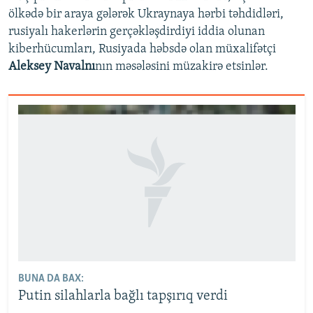
ölkədə bir araya gələrək Ukraynaya hərbi təhdidləri,
rusiyalı hakerlərin gerçəkləşdirdiyi iddia olunan
kiberhücumları, Rusiyada həbsdə olan müxalifətçi
Aleksey Navalnı
nın məsələsini müzakirə etsinlər.
BUNA DA BAX:
Putin silahlarla bağlı tapşırıq verdi