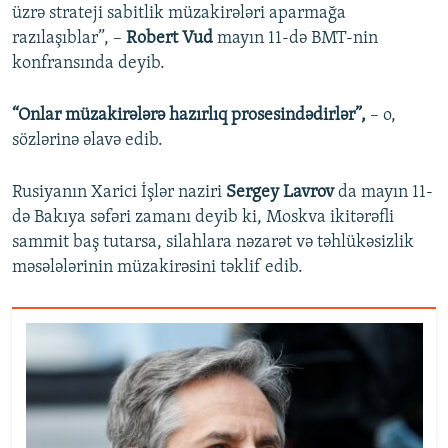
üzrə strateji sabitlik müzakirələri aparmağa
razılaşıblar”, –
Robert Vud
mayın 11-də BMT-nin
konfransında deyib.
“Onlar müzakirələrə hazırlıq prosesindədirlər”,
– o,
sözlərinə əlavə edib.
Rusiyanın Xarici İşlər naziri
Sergey Lavrov
da mayın 11-
də Bakıya səfəri zamanı deyib ki, Moskva ikitərəfli
sammit baş tutarsa, silahlara nəzarət və təhlükəsizlik
məsələlərinin müzakirəsini təklif edib.