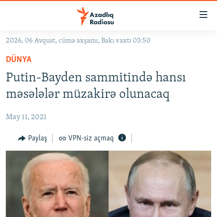
Keçid
linkləri
Əsas
2026, 06 Avqust, cümə axşamı, Bakı vaxtı 03:50
məzmuna
GÜNDƏM
DÜNYA
qayıt
#İZAHLA
Əsas
Putin-Bayden sammitində hansı
KORRUPSIOMETR
naviqasiyaya
məsələlər müzakirə olunacaq
qayıt
#ƏSLINDƏ
Axtarışa
May 11, 2021
FƏRQƏ BAX
keç
QANUNI DOĞRU
Paylaş
VPN-siz açmaq
ARAŞDIRMA
MULTIMEDIA
RADIO ARXIV
VIDEO
HAQQIMIZDA
FOTOQALEREYA
OXU ZALI