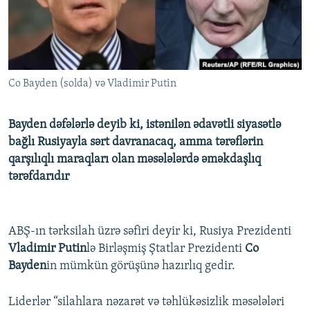
İNFOQRAFIKA
AZƏRBAYCAN ƏDƏBIYYATI KITABXANASI
MISSIYAMIZ
BIZI IZLƏ
KARIKATURA
İSLAM VƏ DEMOKRATIYA
PEŞƏ ETIKASI VƏ JURNALISTIKA STANDARTLARIMIZ
İZ - MƏDƏNIYYƏT PROQRAMI
MATERIALLARIMIZDAN ISTIFADƏ
Co Bayden (solda) və Vladimir Putin
AZADLIQRADIOSU MOBIL TELEFONUNUZDA
RFE/RL-in bütün saytları
BIZIMLƏ ƏLAQƏ
Bayden dəfələrlə deyib ki, istənilən ədavətli siyasətlə
XƏBƏR BÜLLETENLƏRIMIZ
bağlı Rusiyayla sərt davranacaq, amma tərəflərin
qarşılıqlı maraqları olan məsələlərdə əməkdaşlıq
tərəfdarıdır
ABŞ-ın tərksilah üzrə səfiri deyir ki, Rusiya Prezidenti
Vladimir Putin
lə Birləşmiş Ştatlar Prezidenti
Co
Bayden
in mümkün görüşünə hazırlıq gedir.
Liderlər “silahlara nəzarət və təhlükəsizlik məsələləri