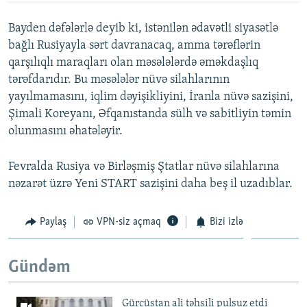
Bayden dəfələrlə deyib ki, istənilən ədavətli siyasətlə
bağlı Rusiyayla sərt davranacaq, amma tərəflərin
qarşılıqlı maraqları olan məsələlərdə əməkdaşlıq
tərəfdarıdır. Bu məsələlər nüvə silahlarının
yayılmamasını, iqlim dəyişikliyini, İranla nüvə sazişini,
Şimali Koreyanı, Əfqanıstanda sülh və sabitliyin təmin
olunmasını əhatələyir.
Fevralda Rusiya və Birləşmiş Ştatlar nüvə silahlarına
nəzarət üzrə Yeni START sazişini daha beş il uzadıblar.
Paylaş
VPN-siz açmaq
Bizi izlə
Gündəm
Gürcüstan ali təhsili pulsuz etdi