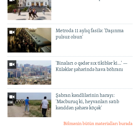
Metroda 11 aylıq fasilə: 'Daşınma
pulsuz olsun'
'Binaları o qədər sıx tikiblər ki...' —
Küləklər şəhərində hava böhranı
Şabran kəndlilərinin harayı:
'Məcburuq ki, heyvanları satıb
kənddən şəhərə köçək'
Bölmənin bütün materialları burada