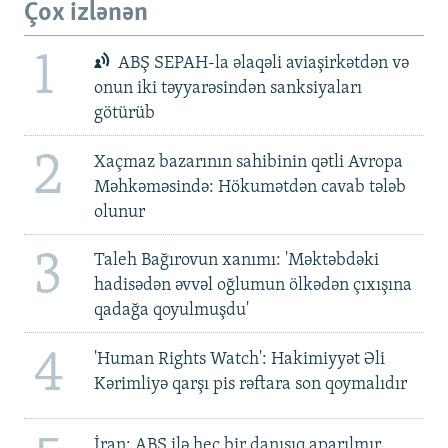
Çox izlənən
1
ABŞ SEPAH-la əlaqəli aviaşirkətdən və
onun iki təyyarəsindən sanksiyaları
götürüb
2
Xaçmaz bazarının sahibinin qətli Avropa
Məhkəməsində: Hökumətdən cavab tələb
olunur
3
Taleh Bağırovun xanımı: 'Məktəbdəki
hadisədən əvvəl oğlumun ölkədən çıxışına
qadağa qoyulmuşdu'
4
'Human Rights Watch': Hakimiyyət Əli
Kərimliyə qarşı pis rəftara son qoymalıdır
İran: ABŞ ilə heç bir danışıq aparılmır