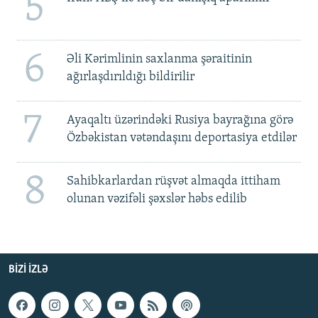
5
6
Əli Kərimlinin saxlanma şəraitinin
ağırlaşdırıldığı bildirilir
7
Ayaqaltı üzərindəki Rusiya bayrağına görə
Özbəkistan vətəndaşını deportasiya etdilər
8
Sahibkarlardan rüşvət almaqda ittiham
olunan vəzifəli şəxslər həbs edilib
BIZI IZLƏ