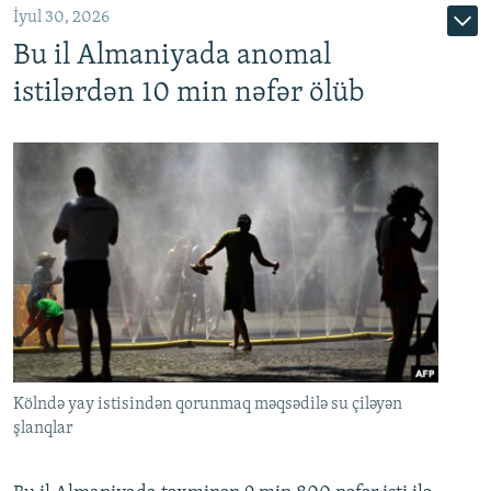
İyul 30, 2026
Bu il Almaniyada anomal
istilərdən 10 min nəfər ölüb
Kölndə yay istisindən qorunmaq məqsədilə su çiləyən
şlanqlar