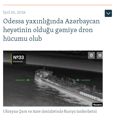
İyul 30, 2026
Odessa yaxınlığında Azərbaycan
heyətinin olduğu gəmiyə dron
hücumu olub
Ukrayna Qara və Azov dənizlərində Rusiya tankerlərini