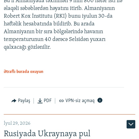
Bu il Almaniyada təxminən 9 min 800 nəfər isti ilə
əlaqəli səbəblərdən həyatını itirib. Almaniyanın
Robert Kox İnstitutu (RKI) bunu iyulun 30-da
həftəlik hesabatında bildirib. Bu arada
Almaniyanın bir sıra bölgələrində havanın
temperaturunun 40 dərəcə Selsidən yuxarı
qalxacağı gözlənilir.
Ətraflı burada oxuyun
Paylaş
PDF
VPN-siz açmaq
İyul 29, 2026
Rusiyada Ukraynaya pul