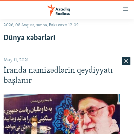
Keçid
linkləri
Əsas
2026, 08 Avqust, şənbə, Bakı vaxtı 12:09
məzmuna
GÜNDƏM
Dünya xəbərləri
qayıt
#İZAHLA
Əsas
KORRUPSIOMETR
naviqasiyaya
May 11, 2021
qayıt
#ƏSLINDƏ
Axtarışa
İranda namizədlərin qeydiyyatı
FƏRQƏ BAX
keç
başlanır
QANUNI DOĞRU
ARAŞDIRMA
MULTIMEDIA
RADIO ARXIV
VIDEO
HAQQIMIZDA
FOTOQALEREYA
OXU ZALI