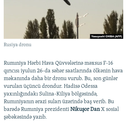
Rusiya dronu
Rumıniya Hərbi Hava Qüvvələrinə məxsus F-16
qırıcısı iyulun 26-da səhər saatlarında ölkənin hava
məkanında daha bir dronu vurub. Bu, son günlər
vurulan üçüncü drondur. Hadisə Odessa
yaxınlığındakı Sulina-Kiliya bölgəsində,
Rumıniyanın ərazi suları üzərində baş verib. Bu
barədə Rumıniya prezidenti
Nikuşor Dan
X sosial
şəbəkəsində yazıb.