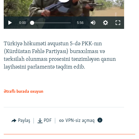
Auto
0:00
5:56
240p
Türkiyə hökuməti avqustun 5-də PKK-nın
360p
(Kürdüstan Fəhlə Partiyası) buraxılması və
480p
Auto
240p
360p
480p
tərksilah olunması prosesini tənzimləyən qanun
720p
layihəsini parlamentə təqdim edib.
720p
1080p
1080p
Ətraflı burada oxuyun
Paylaş
PDF
VPN-siz açmaq