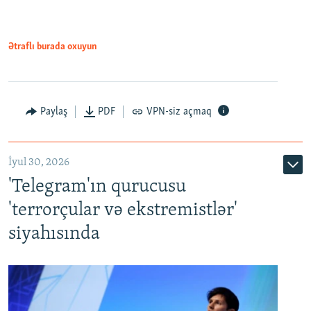
Ətraflı burada oxuyun
Paylaş
PDF
VPN-siz açmaq
İyul 30, 2026
'Telegram'ın qurucusu
'terrorçular və ekstremistlər'
siyahısında