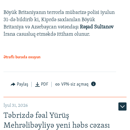
Böyük Britaniyanın terrorla mübarizə polisi iyulun
31-də bildirib ki, Kiprdə saxlanılan Böyük
Britaniya və Azərbaycan vətəndaşı
Rəşad Sultanov
İrana casusluq etməkdə ittiham olunur.
Ətraflı burada oxuyun
Paylaş
PDF
VPN-siz açmaq
İyul 31, 2026
Təbrizdə fəal Yürüş
Mehrəlibəyliyə yeni həbs cəzası