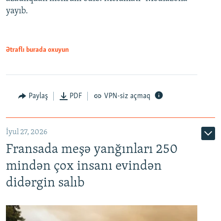
yayıb.
Ətraflı burada oxuyun
Paylaş
PDF
VPN-siz açmaq
İyul 27, 2026
Fransada meşə yanğınları 250
mindən çox insanı evindən
didərgin salıb