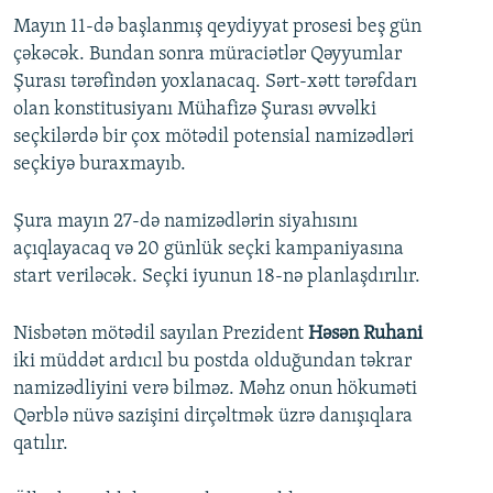
Mayın 11-də başlanmış qeydiyyat prosesi beş gün
çəkəcək. Bundan sonra müraciətlər Qəyyumlar
Şurası tərəfindən yoxlanacaq. Sərt-xətt tərəfdarı
olan konstitusiyanı Mühafizə Şurası əvvəlki
seçkilərdə bir çox mötədil potensial namizədləri
seçkiyə buraxmayıb.
Şura mayın 27-də namizədlərin siyahısını
açıqlayacaq və 20 günlük seçki kampaniyasına
start veriləcək. Seçki iyunun 18-nə planlaşdırılır.
Nisbətən mötədil sayılan Prezident
Həsən Ruhani
iki müddət ardıcıl bu postda olduğundan təkrar
namizədliyini verə bilməz. Məhz onun hökuməti
Qərblə nüvə sazişini dirçəltmək üzrə danışıqlara
qatılır.