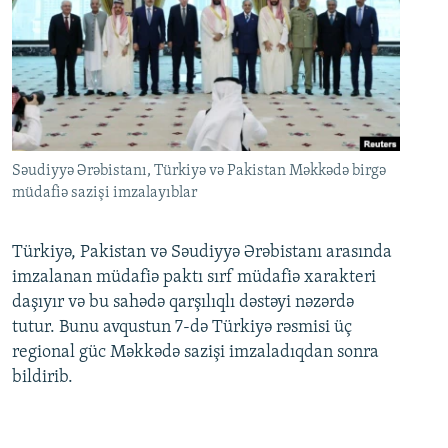
Səudiyyə Ərəbistanı, Türkiyə və Pakistan Məkkədə birgə
müdafiə sazişi imzalayıblar
Türkiyə, Pakistan və Səudiyyə Ərəbistanı arasında
imzalanan müdafiə paktı sırf müdafiə xarakteri
daşıyır və bu sahədə qarşılıqlı dəstəyi nəzərdə
tutur. Bunu avqustun 7-də Türkiyə rəsmisi üç
regional güc Məkkədə sazişi imzaladıqdan sonra
bildirib.