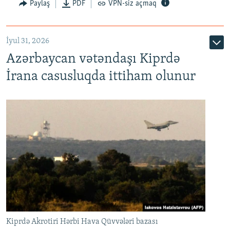
Paylaş
PDF
VPN-siz açmaq
İyul 31, 2026
Azərbaycan vətəndaşı Kiprdə
İrana casusluqda ittiham olunur
Kiprdə Akrotiri Hərbi Hava Qüvvələri bazası