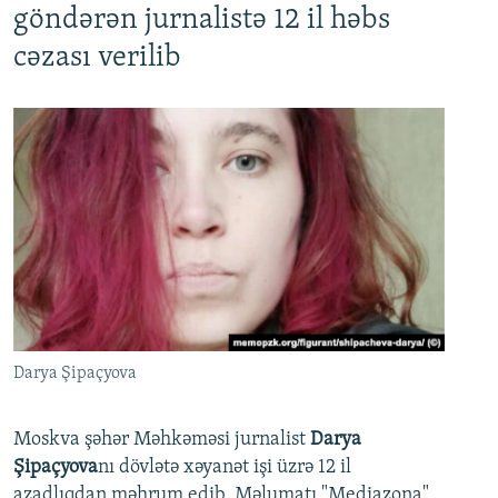
göndərən jurnalistə 12 il həbs
cəzası verilib
Darya Şipaçyova
Moskva şəhər Məhkəməsi jurnalist
Darya
Şipaçyova
nı dövlətə xəyanət işi üzrə 12 il
azadlıqdan məhrum edib. Məlumatı "Mediazona"