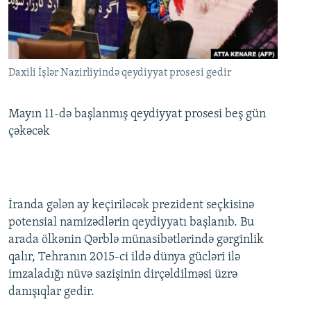
İNFOQRAFIKA
AZƏRBAYCAN ƏDƏBIYYATI KITABXANASI
MISSIYAMIZ
BIZI IZLƏ
KARIKATURA
İSLAM VƏ DEMOKRATIYA
PEŞƏ ETIKASI VƏ JURNALISTIKA STANDARTLARIMIZ
İZ - MƏDƏNIYYƏT PROQRAMI
MATERIALLARIMIZDAN ISTIFADƏ
Daxili İşlər Nazirliyində qeydiyyat prosesi gedir
AZADLIQRADIOSU MOBIL TELEFONUNUZDA
RFE/RL-in bütün saytları
BIZIMLƏ ƏLAQƏ
Mayın 11-də başlanmış qeydiyyat prosesi beş gün
çəkəcək
XƏBƏR BÜLLETENLƏRIMIZ
İranda gələn ay keçiriləcək prezident seçkisinə
potensial namizədlərin qeydiyyatı başlanıb. Bu
arada ölkənin Qərblə münasibətlərində gərginlik
qalır, Tehranın 2015-ci ildə dünya gücləri ilə
imzaladığı nüvə sazişinin dirçəldilməsi üzrə
danışıqlar gedir.