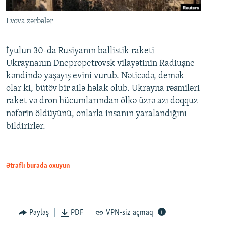
Lvova zərbələr
İyulun 30-da Rusiyanın ballistik raketi
Ukraynanın Dnepropetrovsk vilayətinin Radiuşne
kəndində yaşayış evini vurub. Nəticədə, demək
olar ki, bütöv bir ailə həlak olub. Ukrayna rəsmiləri
raket və dron hücumlarından ölkə üzrə azı doqquz
nəfərin öldüyünü, onlarla insanın yaralandığını
bildirirlər.
Ətraflı burada oxuyun
Paylaş
PDF
VPN-siz açmaq