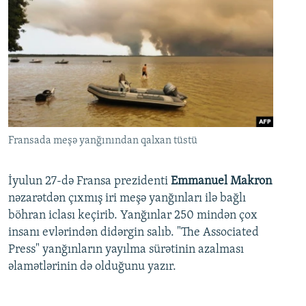
Fransada meşə yanğınından qalxan tüstü
İyulun 27-də Fransa prezidenti
Emmanuel Makron
nəzarətdən çıxmış iri meşə yanğınları ilə bağlı
böhran iclası keçirib. Yanğınlar 250 mindən çox
insanı evlərindən didərgin salıb. "The Associated
Press" yanğınların yayılma sürətinin azalması
əlamətlərinin də olduğunu yazır.