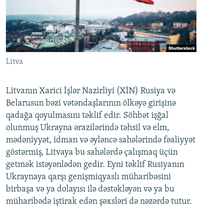
Litva
Litvanın Xarici İşlər Nazirliyi (XİN) Rusiya və
Belarusun bəzi vətəndaşlarının ölkəyə girişinə
qadağa qoyulmasını təklif edir. Söhbət işğal
olunmuş Ukrayna ərazilərində təhsil və elm,
mədəniyyət, idman və əyləncə sahələrində fəaliyyət
göstərmiş, Litvaya bu sahələrdə çalışmaq üçün
getmək istəyənlədən gedir. Eyni təklif Rusiyanın
Ukraynaya qarşı genişmiqyaslı müharibəsini
birbaşa və ya dolayısı ilə dəstəkləyən və ya bu
müharibədə iştirak edən şəxsləri də nəzərdə tutur.