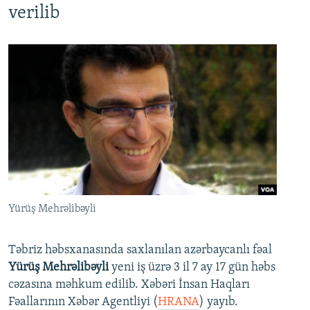
verilib
Yürüş Mehrəlibəyli
Təbriz həbsxanasında saxlanılan azərbaycanlı fəal
Yürüş Mehrəlibəyli
yeni iş üzrə 3 il 7 ay 17 gün həbs
cəzasına məhkum edilib. Xəbəri İnsan Haqları
Fəallarının Xəbər Agentliyi (
HRANA
) yayıb.