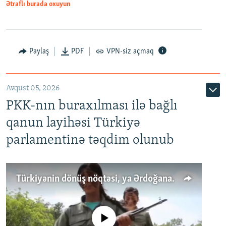
Ətraflı burada oxuyun
Paylaş
PDF
VPN-siz açmaq
Avqust 05, 2026
PKK-nın buraxılması ilə bağlı
qanun layihəsi Türkiyə
parlamentinə təqdim olunub
Türkiyənin dönüş nöqtəsi, ya Ərdoğana üçüncü şans: PKK ilə qəfil barışıq nə deməkdir?
No media source currently available