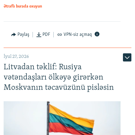
Ətraflı burada oxuyun
Paylaş
PDF
VPN-siz açmaq
İyul 27, 2026
Litvadan təklif: Rusiya
vətəndaşları ölkəyə girərkən
Moskvanın təcavüzünü pisləsin