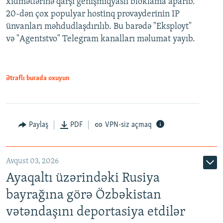
xidmətlərinə qarşı genişmiqyaslı bloklama aparıb.
20-dən çox populyar hostinq provayderinin IP
ünvanları məhdudlaşdırılıb. Bu barədə "Eksployt"
və "Agentstvo" Telegram kanalları məlumat yayıb.
Ətraflı burada oxuyun
Paylaş
PDF
VPN-siz açmaq
Avqust 03, 2026
Ayaqaltı üzərindəki Rusiya
bayrağına görə Özbəkistan
vətəndaşını deportasiya etdilər