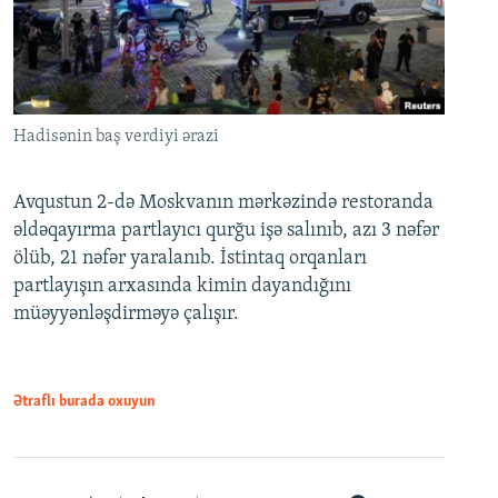
Hadisənin baş verdiyi ərazi
Avqustun 2-də Moskvanın mərkəzində restoranda
əldəqayırma partlayıcı qurğu işə salınıb, azı 3 nəfər
ölüb, 21 nəfər yaralanıb. İstintaq orqanları
partlayışın arxasında kimin dayandığını
müəyyənləşdirməyə çalışır.
Ətraflı burada oxuyun