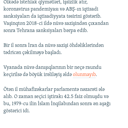
Ölkədə istehlak qiymətləri, işsizlik atır,
koronavirus pandemiyası və ABŞ-ın iqtisadi
sanksiyaları da iqtisadiyyata təsirini göstərib.
Vaşinqton 2018-ci ildə nüvə sazişindən çıxandan
sonra Tehrana sanksiyaları bərpa edib.
Bir il sonra İran da nüvə sazişi öhdəliklərindən
tədricən çəkilməyə başladı.
Vyanada nüvə danışıqlarının bir neçə raundu
keçirilsə də böyük irəliləyiş əldə
olunmayıb
.
Ötən il mühafizəkarlar parlamentə nəzarəti ələ
alıb. O zaman seçici iştirakı 42.5 faiz olmuşdu və
bu, 1979-cu ilin İslam İnqilabından sonra ən aşağı
göstərici idi.