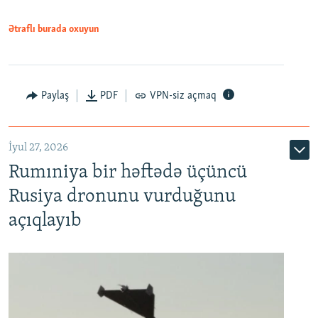
Ətraflı burada oxuyun
Paylaş
PDF
VPN-siz açmaq
İyul 27, 2026
Rumıniya bir həftədə üçüncü
Rusiya dronunu vurduğunu
açıqlayıb