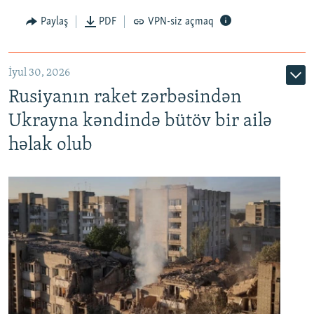
Paylaş
PDF
VPN-siz açmaq
İyul 30, 2026
Rusiyanın raket zərbəsindən
Ukrayna kəndində bütöv bir ailə
həlak olub