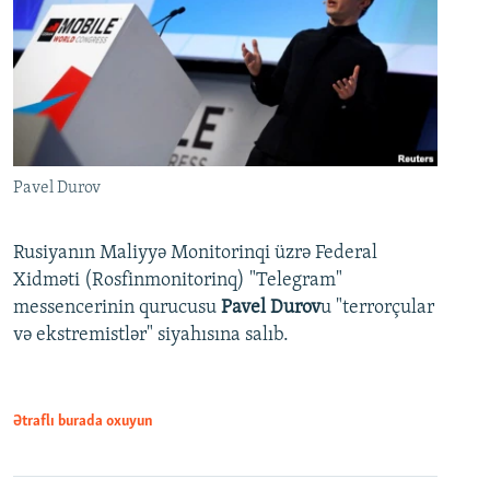
Pavel Durov
Rusiyanın Maliyyə Monitorinqi üzrə Federal
Xidməti (Rosfinmonitorinq) "Telegram"
messencerinin qurucusu
Pavel Durov
u "terrorçular
və ekstremistlər" siyahısına salıb.
Ətraflı burada oxuyun