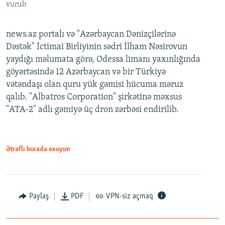
vurub
news.az portalı və "Azərbaycan Dənizçilərinə
Dəstək" İctimai Birliyinin sədri İlham Nəsirovun
yaydığı məlumata görə, Odessa limanı yaxınlığında
göyərtəsində 12 Azərbaycan və bir Türkiyə
vətəndaşı olan quru yük gəmisi hücuma məruz
qalıb. "Albatros Corporation" şirkətinə məxsus
"ATA-2" adlı gəmiyə üç dron zərbəsi endirilib.
Ətraflı burada oxuyun
Paylaş
PDF
VPN-siz açmaq