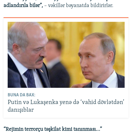
adlandırıla bilər”,
– vəkillər bəyanatda bildirirlər.
BUNA DA BAX:
Putin və Lukaşenka yenə də ‘vahid dövlətdən’
danışıblar
“Rejimin terrorçu təşkilat kimi tanınması...”