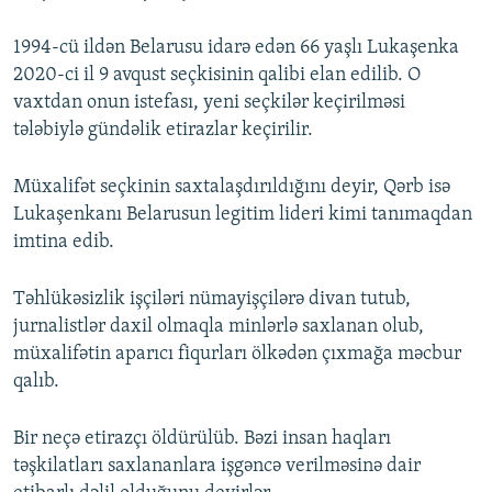
1994-cü ildən Belarusu idarə edən 66 yaşlı Lukaşenka
2020-ci il 9 avqust seçkisinin qalibi elan edilib. O
vaxtdan onun istefası, yeni seçkilər keçirilməsi
tələbiylə gündəlik etirazlar keçirilir.
Müxalifət seçkinin saxtalaşdırıldığını deyir, Qərb isə
Lukaşenkanı Belarusun legitim lideri kimi tanımaqdan
imtina edib.
Təhlükəsizlik işçiləri nümayişçilərə divan tutub,
jurnalistlər daxil olmaqla minlərlə saxlanan olub,
müxalifətin aparıcı fiqurları ölkədən çıxmağa məcbur
qalıb.
Bir neçə etirazçı öldürülüb. Bəzi insan haqları
təşkilatları saxlananlara işgəncə verilməsinə dair