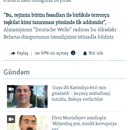
etibarlı dəlil olduğunu deyirlər.
“Bu, rejimin bütün fəsadları ilə birlikdə terrorçu
təşkilat kimi tanınması yönündə ilk addımdır”,
–
Almaniyanın “Deutsche Welle” radiosu bu ölkədəki
Belarus diasporunun təmsilçisinə istinadla bildirir.
Paylaş
VPN-siz açmaq
Bizi izlə
Gündəm
'Guya Əli Kərimliyə 850 min
göndərib' – keçmiş mühafizəçi
tutuldu, Bakıya verilə bilər
Elvin Mustafayev azadlıqda:
'Milyonluq yox, minlik korrupsiya
var'