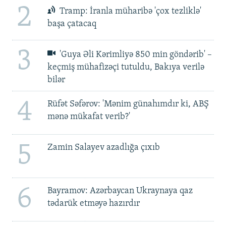
2
Tramp: İranla müharibə 'çox tezliklə'
başa çatacaq
3
'Guya Əli Kərimliyə 850 min göndərib' –
keçmiş mühafizəçi tutuldu, Bakıya verilə
bilər
4
Rüfət Səfərov: 'Mənim günahımdır ki, ABŞ
mənə mükafat verib?'
5
Zamin Salayev azadlığa çıxıb
6
Bayramov: Azərbaycan Ukraynaya qaz
tədarük etməyə hazırdır