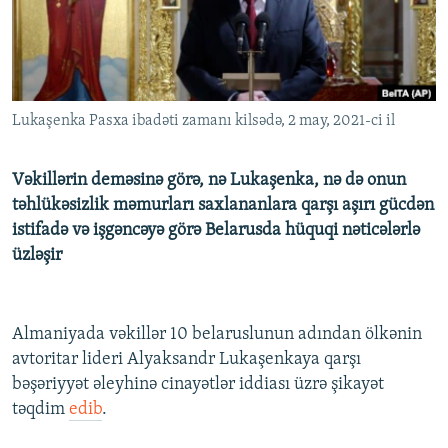
İNFOQRAFIKA
AZƏRBAYCAN ƏDƏBIYYATI KITABXANASI
MISSIYAMIZ
BIZI IZLƏ
KARIKATURA
İSLAM VƏ DEMOKRATIYA
PEŞƏ ETIKASI VƏ JURNALISTIKA STANDARTLARIMIZ
İZ - MƏDƏNIYYƏT PROQRAMI
MATERIALLARIMIZDAN ISTIFADƏ
Lukaşenka Pasxa ibadəti zamanı kilsədə, 2 may, 2021-ci il
AZADLIQRADIOSU MOBIL TELEFONUNUZDA
RFE/RL-in bütün saytları
BIZIMLƏ ƏLAQƏ
Vəkillərin deməsinə görə, nə Lukaşenka, nə də onun
XƏBƏR BÜLLETENLƏRIMIZ
təhlükəsizlik məmurları saxlananlara qarşı aşırı gücdən
istifadə və işgəncəyə görə Belarusda hüquqi nəticələrlə
üzləşir
Almaniyada vəkillər 10 belaruslunun adından ölkənin
avtoritar lideri Alyaksandr Lukaşenkaya qarşı
bəşəriyyət əleyhinə cinayətlər iddiası üzrə şikayət
təqdim
edib
.