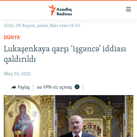
Keçid
linkləri
Əsas
2026, 08 Avqust, şənbə, Bakı vaxtı 16:50
məzmuna
GÜNDƏM
DÜNYA
qayıt
#İZAHLA
Əsas
Lukaşenkaya qarşı ‘işgəncə’ iddiası
KORRUPSIOMETR
naviqasiyaya
qaldırıldı
qayıt
#ƏSLINDƏ
Axtarışa
May 05, 2021
FƏRQƏ BAX
keç
QANUNI DOĞRU
Paylaş
VPN-siz açmaq
ARAŞDIRMA
MULTIMEDIA
RADIO ARXIV
VIDEO
HAQQIMIZDA
FOTOQALEREYA
OXU ZALI