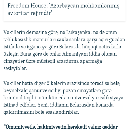
Freedom House: 'Azərbaycan möhkəmlənmiş
avtoritar rejimdir'
Vəkillərin deməsinə görə, nə Lukaşenka, nə də onun
təhlükəsizlik məmurları saxlananlara qarşı aşırı gücdən
istifadə və işgəncəyə görə Belarusda hüquqi nəticələrlə
üzləşir. Buna görə də onlar Almaniyanı iddia olunan
cinayətlər üzrə müstəqil araşdırma aparmağa
səsləyiblər.
Vəkillər hətta digər ölkələrin ərazisində törədilsə belə,
beynəlxalq qanunvericiliyi pozan cinayətlərə görə
kriminal təqibi mümkün edən universal yurisdiksiyaya
istinad ediblər. Yəni, iddianın Belarusdan kənarda
qaldırılmasını belə əsaslandırıblar.
“Ümumiyyətlə, hakimiyyətin hərəkətli yalnız qəddar