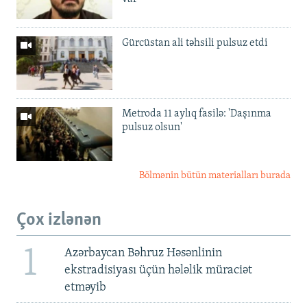
Gürcüstan ali təhsili pulsuz etdi
Metroda 11 aylıq fasilə: 'Daşınma
pulsuz olsun'
Bölmənin bütün materialları burada
Çox izlənən
1
Azərbaycan Bəhruz Həsənlinin
ekstradisiyası üçün hələlik müraciət
etməyib