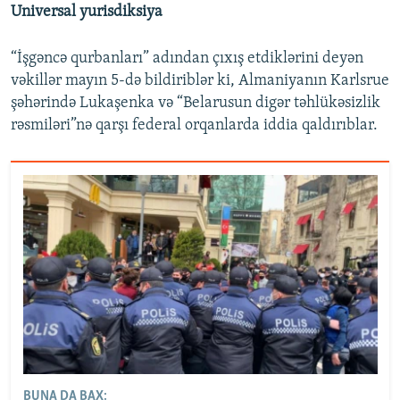
Universal yurisdiksiya
“İşgəncə qurbanları” adından çıxış etdiklərini deyən
vəkillər mayın 5-də bildiriblər ki, Almaniyanın Karlsrue
şəhərində Lukaşenka və “Belarusun digər təhlükəsizlik
rəsmiləri”nə qarşı federal orqanlarda iddia qaldırıblar.
BUNA DA BAX: